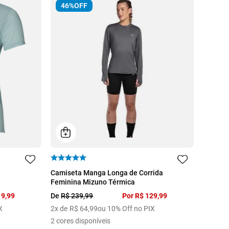
46%
OFF
P
M
G
GG
Camiseta Manga Longa de Corrida
Feminina Mizuno Térmica
19
,
99
De
R$
239
,
99
Por
R$
129
,
99
X
2
x de
R$
64
,
99
ou 10% Off no PIX
2
cores disponíveis