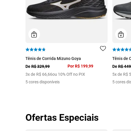
Tênis de Corrida Mizuno Goya
Tênis de 
Por
R$ 199,99
De
R$ 329,99
De
R$ 449
3
x de
R$
66
,
66
ou 10% Off no PIX
5
x de
R$
5 cores disponíveis
5 cores di
Ofertas Especiais