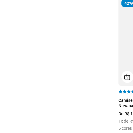
42%
P
Camiset
Nirvan
De
R$
1
1
x de
R
6
cores 