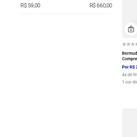
R$ 59,00
R$ 660,00
Verde
Vermelho
P
Bermud
Compre
Por
R$
4
x de
R
1
cor di