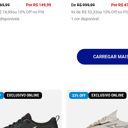
69
,
99
Por
R$
149
,
99
De
R$
999
,
99
Por
R$
4
$
74
,
99
ou 10% Off no PIX
9
x de
R$
53
,
33
ou 10% Off no PI
disponíveis
1
cor disponível
EXCLUSIVO ONLINE
EXCLUSIVO ONLINE
F
33
%
OFF