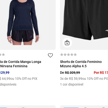
M
G
GG
P
M
G
GG
ta de Corrida Manga Longa
Shorts de Corrida Feminino
 Nirvana Feminina
Mizuno Alpha 4.5
129
,
99
De
R$
309
,
99
Por
R$
1
$
64
,
99
ou 10% Off no PIX
3
x de
R$
59
,
99
ou 10% Off no PI
disponíveis
1
cor disponível