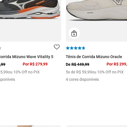
Corrida Mizuno Wave Vitality 5
Tênis de Corrida Mizuno Oracle
Por
R$ 279,99
Por
R$ 299
,99
De
R$ 449,99
55
,
99
ou 10% Off no PIX
5
x de
R$
59
,
99
ou 10% Off no PIX
sponíveis
4 cores disponíveis