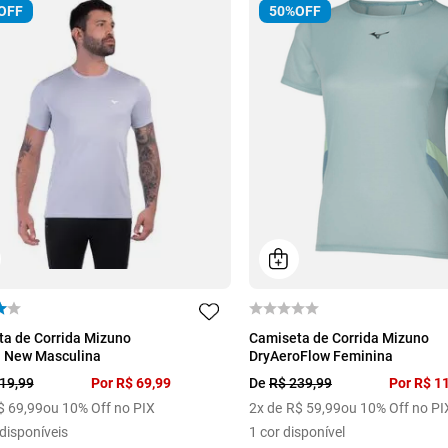
OFF
50%
OFF
M
G
GG
EG
P
M
G
GG
a de Corrida Mizuno
Camiseta de Corrida Mizuno
a New Masculina
DryAeroFlow Feminina
19
,
99
Por
R$
69
,
99
De
R$
239
,
99
Por
R$
1
$
69
,
99
ou 10% Off no PIX
2
x de
R$
59
,
99
ou 10% Off no PI
disponíveis
1
cor disponível