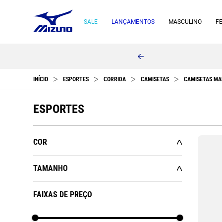
SALE
LANÇAMENTOS
MASCULINO
F
ESPORTES
CORRIDA
CAMISETAS
CAMISETAS MA
ESPORTES
COR
TAMANHO
Amarelo
Azul
Branco
Cinza
P
M
G
GG
FAIXAS DE PREÇO
EG
G1
Laranja
Preto
Rosa
Roxo