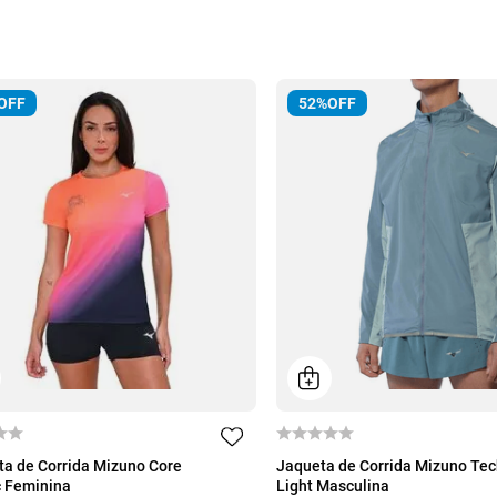
OFF
52%
OFF
M
G
GG
P
M
G
GG
a de Corrida Mizuno Core
Jaqueta de Corrida Mizuno Te
c Feminina
Light Masculina