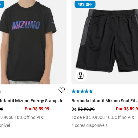
F
40
%
OFF
Infantil Mizuno Energy Stamp Jr
Bermuda Infantil Mizuno Soul Fit 
Por
R$ 59,99
Por
R$ 59,
99
De
R$ 99,99
59
,
99
ou 10% Off no PIX
1
x de
R$
59
,
99
ou 10% Off no PIX
onível
4 cores disponíveis