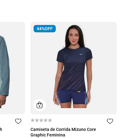
44%
OFF
P
M
G
GG
ch
Camiseta de Corrida Mizuno Core
Graphic Feminina