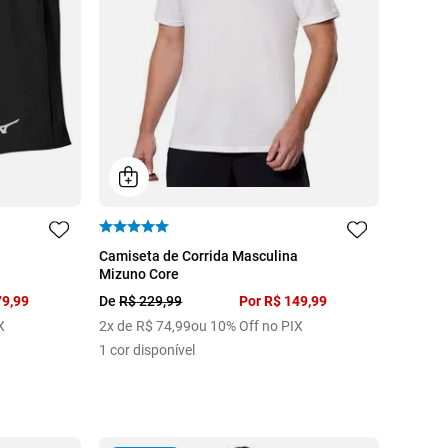
P
M
Camiseta de Corrida Masculina
Mizuno Core
79
,
99
De
R$
229
,
99
Por
R$
149
,
99
X
2
x de
R$
74
,
99
ou 10% Off no PIX
1
cor disponível