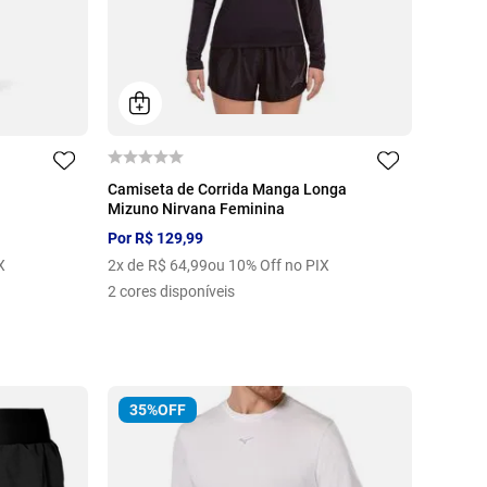
P
M
G
Camiseta de Corrida Manga Longa
Mizuno Nirvana Feminina
Por
R$
129
,
99
X
2
x de
R$
64
,
99
ou 10% Off no PIX
2
cores disponíveis
35%
OFF