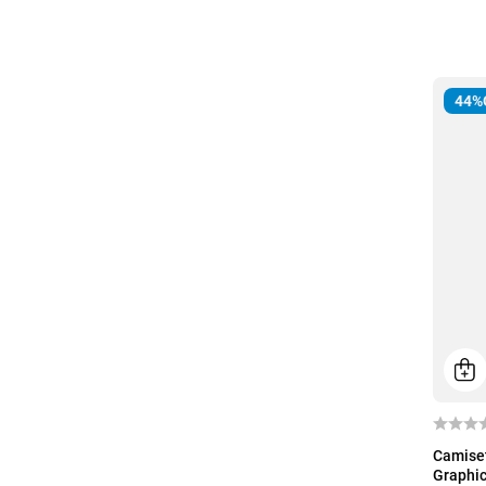
44%
P
Camiset
Graphi