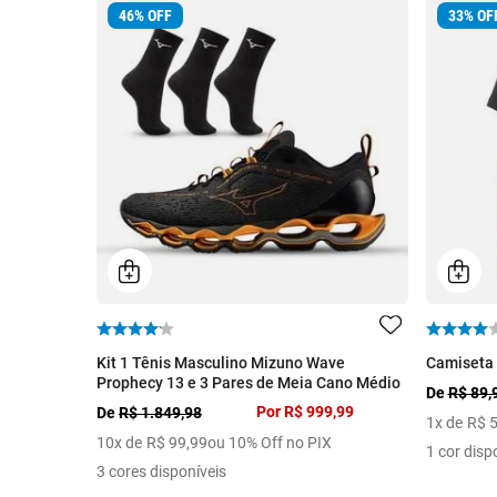
46
%
OFF
33
%
OF
Kit 1 Tênis Masculino Mizuno Wave
Camiseta 
Prophecy 13 e 3 Pares de Meia Cano Médio
De
R$ 89,
Por
R$ 999,99
De
R$ 1.849,98
1
x de
R$
10
x de
R$
99
,
99
ou 10% Off no PIX
1 cor disp
3 cores disponíveis