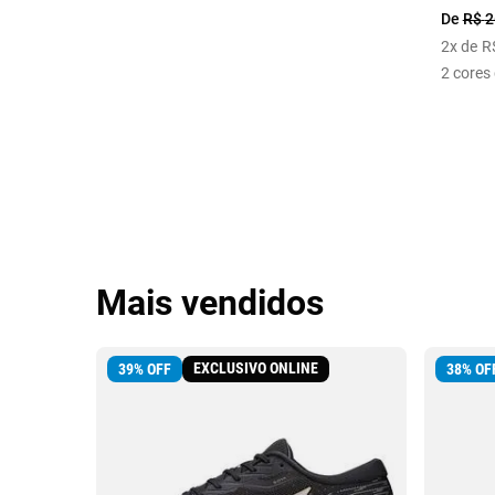
De
R$
2
2
x de
R
2
cores 
Mais vendidos
EXCLUSIVO ONLINE
39
%
OFF
38
%
OF