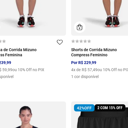
M
G
GG
G1
P
M
G
GG
a de Corrida Mizuno
Shorts de Corrida Mizuno
ss Feminina
Compress Feminino
239
,
99
Por
R$
229
,
99
$
59
,
99
ou 10% Off no PIX
4
x de
R$
57
,
49
ou 10% Off no PI
sponível
1
cor disponível
2 COM 15% OFF
42%
OFF