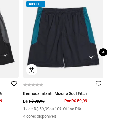
40
%
OFF
33
%
OFF
Jr
Bermuda Infantil Mizuno Soul Fit Jr
99
Por
R$ 59,99
De
R$ 99,99
De
R$ 89,9
1
x de
R$
59
,
99
ou 10% Off no PIX
1
x de
R$
5
4 cores disponíveis
2 cores dis