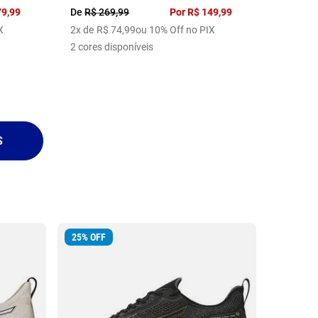
79
,
99
De
R$
269
,
99
Por
R$
149
,
99
X
2
x de
R$
74
,
99
ou 10% Off no PIX
2
cores disponíveis
25
%
OFF
46
%
OFF