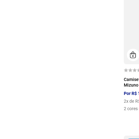
P
Camise
Mizuno
Por
R$
2
x de
R
2
cores 