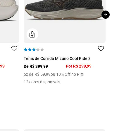
Tênis de Corrida Mizuno Cool Ride 3
Tênis de C
,99
Por
R$ 299,99
De
R$ 399,99
De
R$ 799,
5
x de
R$
59
,
99
ou 10% Off no PIX
8
x de
R$
5
12 cores disponíveis
4 cores dis