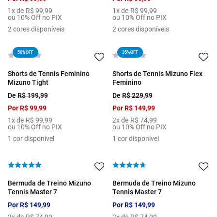
1
x de
R$
99
,
99
1
x de
R$
99
,
99
ou 10% Off no PIX
ou 10% Off no PIX
2
cores disponíveis
2
cores disponíveis
50%
OFF
35%
OFF
Shorts de Tennis Feminino
Shorts de Tennis Mizuno Flex
Mizuno Tight
Feminino
De
R$
199
,
99
De
R$
229
,
99
Por
R$
99
,
99
Por
R$
149
,
99
1
x de
R$
99
,
99
2
x de
R$
74
,
99
ou 10% Off no PIX
ou 10% Off no PIX
1
cor disponível
1
cor disponível
Bermuda de Treino Mizuno
Bermuda de Treino Mizuno
Tennis Master 7
Tennis Master 7
Por
R$
149
,
99
Por
R$
149
,
99