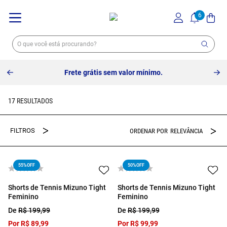
Frete grátis sem valor mínimo.
17
RELEVÂNCIA
55%
OFF
50%
OFF
Shorts de Tennis Mizuno Tight
Shorts de Tennis Mizuno Tight
Feminino
Feminino
De
R$
199
,
99
De
R$
199
,
99
Por
R$
89
,
99
Por
R$
99
,
99