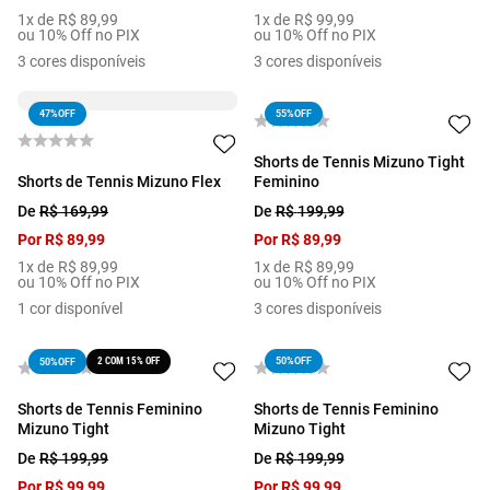
1
x de
R$
89
,
99
1
x de
R$
99
,
99
ou 10% Off no PIX
ou 10% Off no PIX
3
cores disponíveis
3
cores disponíveis
47%
OFF
55%
OFF
Shorts de Tennis Mizuno Tight
Shorts de Tennis Mizuno Flex
Feminino
De
R$
169
,
99
De
R$
199
,
99
Por
R$
89
,
99
Por
R$
89
,
99
1
x de
R$
89
,
99
1
x de
R$
89
,
99
ou 10% Off no PIX
ou 10% Off no PIX
1
cor disponível
3
cores disponíveis
2 COM 15% OFF
50%
OFF
50%
OFF
Shorts de Tennis Feminino
Shorts de Tennis Feminino
Mizuno Tight
Mizuno Tight
De
R$
199
,
99
De
R$
199
,
99
Por
R$
99
,
99
Por
R$
99
,
99