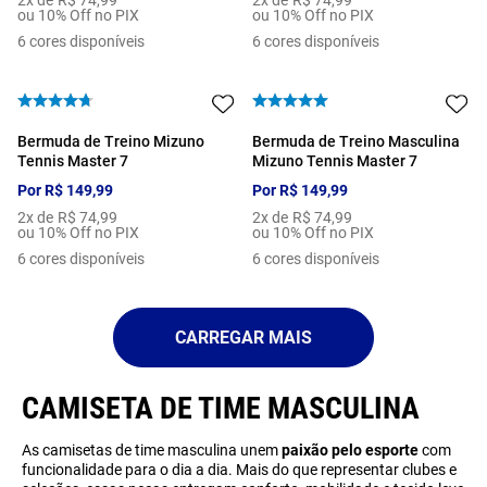
2
x de
R$
74
,
99
2
x de
R$
74
,
99
ou 10% Off no PIX
ou 10% Off no PIX
6
cores disponíveis
6
cores disponíveis
Bermuda de Treino Mizuno
Bermuda de Treino Masculina
Tennis Master 7
Mizuno Tennis Master 7
Por
R$
149
,
99
Por
R$
149
,
99
2
x de
R$
74
,
99
2
x de
R$
74
,
99
ou 10% Off no PIX
ou 10% Off no PIX
6
cores disponíveis
6
cores disponíveis
CAMISETA DE TIME MASCULINA
As camisetas de time masculina unem
paixão pelo esporte
com
funcionalidade para o dia a dia. Mais do que representar clubes e