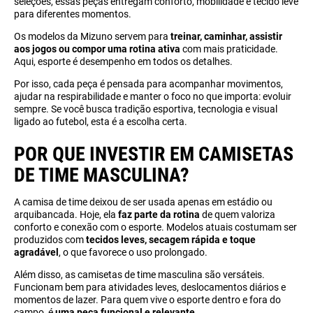
seleções, essas peças entregam conforto, mobilidade e tecido leve
para diferentes momentos.
Os modelos da Mizuno servem para
treinar, caminhar, assistir
aos jogos ou compor uma rotina ativa
com mais praticidade.
Aqui, esporte é desempenho em todos os detalhes.
Por isso, cada peça é pensada para acompanhar movimentos,
ajudar na respirabilidade e manter o foco no que importa: evoluir
sempre. Se você busca tradição esportiva, tecnologia e visual
ligado ao futebol, esta é a escolha certa.
POR QUE INVESTIR EM CAMISETAS
DE TIME MASCULINA?
A camisa de time deixou de ser usada apenas em estádio ou
arquibancada. Hoje, ela
faz parte da rotina
de quem valoriza
conforto e conexão com o esporte. Modelos atuais costumam ser
produzidos com
tecidos leves,
secagem rápida e toque
agradável
, o que favorece o uso prolongado.
Além disso, as camisetas de time masculina são versáteis.
Funcionam bem para atividades leves, deslocamentos diários e
momentos de lazer. Para quem vive o esporte dentro e fora do
campo, é
uma peça funcional e relevante
.