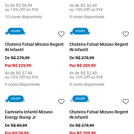
5
x de
R$
59
,
99
4
x de
R$
52
,
49
ou 10% Off no PIX
ou 10% Off no PIX
10
cores disponíveis
9
cores disponíveis
18%
OFF
25%
OFF
Chuteira Futsal Mizuno Regent
Chuteira Futsal Mizuno Regent
IN Infantil
IN Infantil
De
R$
279
,
99
De
R$
279
,
99
Por
R$
229
,
99
Por
R$
209
,
99
4
x de
R$
57
,
49
4
x de
R$
52
,
49
ou 10% Off no PIX
ou 10% Off no PIX
9
cores disponíveis
9
cores disponíveis
33%
OFF
25%
OFF
Camiseta Infantil Mizuno
Chuteira Futsal Mizuno Regent
Energy Stamp Jr
IN Infantil
De
R$
89
,
99
De
R$
279
,
99
Por
R$
59
,
99
Por
R$
209
,
99