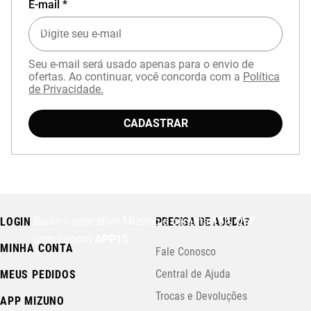
E-mail *
EXPERIÊNCIA MIZUNO NO APP
Seu e-mail será usado apenas para o envio de
ofertas. Ao continuar, você concorda com a
Política
de Privacidade.
CADASTRAR
Baixe o aplicativo Mizuno e garanta
15% OFF
LOGIN
PRECISA DE AJUDA?
com cupom
APP15
.
MINHA CONTA
Fale Conosco
Central de Ajuda
MEUS PEDIDOS
Trocas e Devoluções
APP MIZUNO