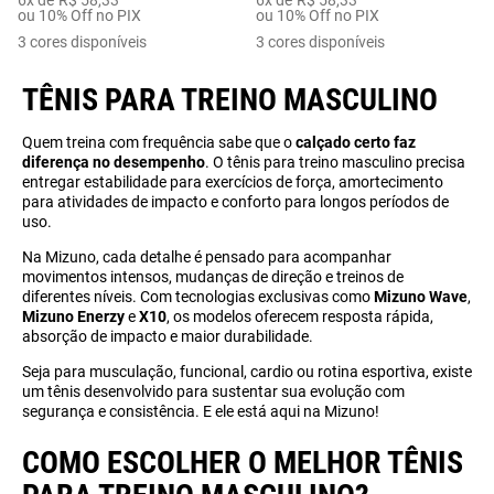
6
x de
R$
58
,
33
6
x de
R$
58
,
33
ou 10% Off no PIX
ou 10% Off no PIX
3
cores disponíveis
3
cores disponíveis
TÊNIS PARA TREINO MASCULINO
Quem treina com frequência sabe que o
calçado certo faz
diferença no desempenho
. O tênis para treino masculino precisa
entregar estabilidade para exercícios de força, amortecimento
para atividades de impacto e conforto para longos períodos de
uso.
Na Mizuno, cada detalhe é pensado para acompanhar
movimentos intensos, mudanças de direção e treinos de
diferentes níveis. Com tecnologias exclusivas como
Mizuno Wave
,
Mizuno Enerzy
e
X10
, os modelos oferecem resposta rápida,
absorção de impacto e maior durabilidade.
Seja para musculação, funcional, cardio ou rotina esportiva, existe
um tênis desenvolvido para sustentar sua evolução com
segurança e consistência. E ele está aqui na Mizuno!
COMO ESCOLHER O MELHOR TÊNIS