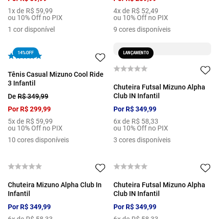
1
x de
R$
59
,
99
4
x de
R$
52
,
49
ou 10% Off no PIX
ou 10% Off no PIX
1
cor disponível
9
cores disponíveis
14%
OFF
LANÇAMENTO
Tênis Casual Mizuno Cool Ride
3 Infantil
Chuteira Futsal Mizuno Alpha
Club IN Infantil
De
R$
349
,
99
Por
R$
299
,
99
Por
R$
349
,
99
5
x de
R$
59
,
99
6
x de
R$
58
,
33
ou 10% Off no PIX
ou 10% Off no PIX
10
cores disponíveis
3
cores disponíveis
Chuteira Mizuno Alpha Club In
Chuteira Futsal Mizuno Alpha
Infantil
Club IN Infantil
Por
R$
349
,
99
Por
R$
349
,
99