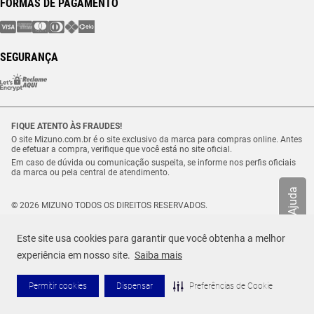
FORMAS DE PAGAMENTO
SEGURANÇA
FIQUE ATENTO ÀS FRAUDES!
O site Mizuno.com.br é o site exclusivo da marca para compras online. Antes
de efetuar a compra, verifique que você está no site oficial.
Em caso de dúvida ou comunicação suspeita, se informe nos perfis oficiais
da marca ou pela central de atendimento.
Ajuda
© 2026 MIZUNO TODOS OS DIREITOS RESERVADOS.
Vulcabras – SP Comércio de Artigos Esportivos Ltda. – CNPJ
18.565.468/0012-41
Este site usa cookies para garantir que você obtenha a melhor
Estrada Municipal Luiz Lopes Neto, n.º 21 – Tenentes – CEP. 37.640-000 –
Extrema/MG
experiência em nosso site.
Saiba mais
Permitir cookies
Dispensar
Preferências de Cookie