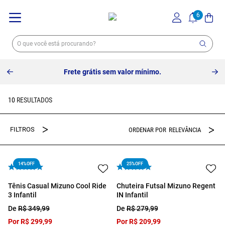
Frete grátis sem valor mínimo.
10
RELEVÂNCIA
14%
OFF
25%
OFF
Tênis Casual Mizuno Cool Ride
Chuteira Futsal Mizuno Regent
3 Infantil
IN Infantil
De
R$
349
,
99
De
R$
279
,
99
Por
R$
299
,
99
Por
R$
209
,
99