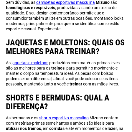
Sem dúvidas, as
camisetas esportivas masculina
Mizuno
são
tecnológicas e respiráveis
, produzidas visando um treino de
qualidade. E seu design contemporâneo permite que o
consumidor também utilize em outras ocasiões, montando looks
modernos, principalmente para quem se identifica com o estilo
esporte e casual. Experimente!
JAQUETAS E MOLETONS: QUAIS OS
MELHORES PARA TREINAR?
As
jaquetas e moletons
produzidos com matérias-primas leves
são as melhores para os
treinos
, para permitir o movimento e
manter o corpo na temperatura ideal. As peças com bolsos
podem ser um diferencial, afinal, você pode colocar seus itens
pessoais, mantendo junto a você e
treinar
com as mãos livres.
SHORTS E BERMUDAS: QUAL A
DIFERENÇA?
As bermudas e os
shorts esportivo masculino
Mizuno contam
com matérias-primas semelhantes e ambos são ideais para
utilizar nos treinos
, em
corridas
e até em momentos de
lazer
, na