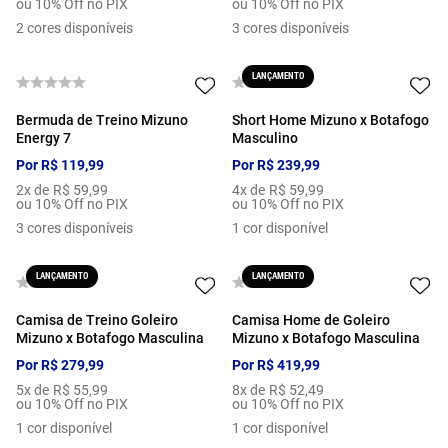
ou 10% Off no PIX
ou 10% Off no PIX
2
cores disponíveis
3
cores disponíveis
LANÇAMENTO
Bermuda de Treino Mizuno
Short Home Mizuno x Botafogo
Energy 7
Masculino
Por
R$
119
,
99
Por
R$
239
,
99
2
x de
R$
59
,
99
4
x de
R$
59
,
99
ou 10% Off no PIX
ou 10% Off no PIX
3
cores disponíveis
1
cor disponível
LANÇAMENTO
LANÇAMENTO
Camisa de Treino Goleiro
Camisa Home de Goleiro
Mizuno x Botafogo Masculina
Mizuno x Botafogo Masculina
Por
R$
279
,
99
Por
R$
419
,
99
5
x de
R$
55
,
99
8
x de
R$
52
,
49
ou 10% Off no PIX
ou 10% Off no PIX
1
cor disponível
1
cor disponível