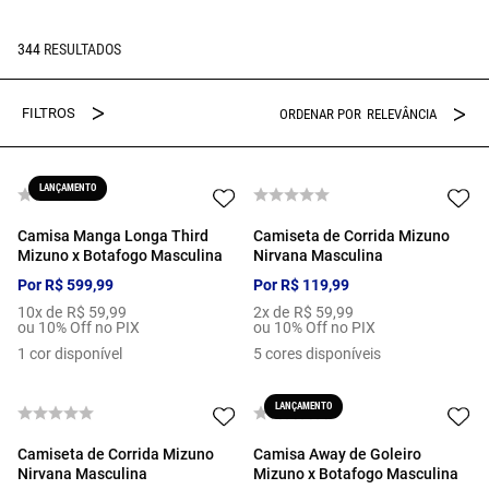
344
RELEVÂNCIA
LANÇAMENTO
Camisa Manga Longa Third
Camiseta de Corrida Mizuno
Mizuno x Botafogo Masculina
Nirvana Masculina
Por
R$
599
,
99
Por
R$
119
,
99
10
x de
R$
59
,
99
2
x de
R$
59
,
99
ou 10% Off no PIX
ou 10% Off no PIX
1
cor disponível
5
cores disponíveis
LANÇAMENTO
Camiseta de Corrida Mizuno
Camisa Away de Goleiro
Nirvana Masculina
Mizuno x Botafogo Masculina