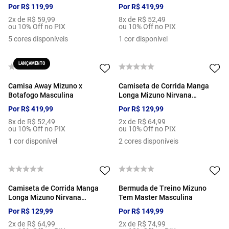
Por
R$
119
,
99
Por
R$
419
,
99
2
x de
R$
59
,
99
8
x de
R$
52
,
49
ou 10% Off no PIX
ou 10% Off no PIX
5
cores disponíveis
1
cor disponível
LANÇAMENTO
Camisa Away Mizuno x
Camiseta de Corrida Manga
Botafogo Masculina
Longa Mizuno Nirvana
Feminina
Por
R$
419
,
99
Por
R$
129
,
99
8
x de
R$
52
,
49
2
x de
R$
64
,
99
ou 10% Off no PIX
ou 10% Off no PIX
1
cor disponível
2
cores disponíveis
Camiseta de Corrida Manga
Bermuda de Treino Mizuno
Longa Mizuno Nirvana
Tem Master Masculina
Feminina
Por
R$
129
,
99
Por
R$
149
,
99
2
x de
R$
64
,
99
2
x de
R$
74
,
99