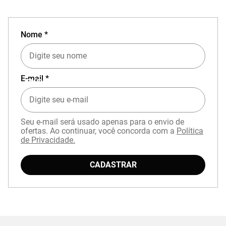
Nome *
E-mail *
EXPERIÊNCIA MIZUNO NO APP
Seu e-mail será usado apenas para o envio de
ofertas. Ao continuar, você concorda com a
Política
de Privacidade.
CADASTRAR
Baixe o aplicativo Mizuno e garanta
15% OFF
com cupom
APP15
.