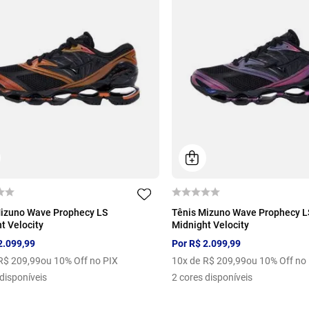
36
37
38
39
40
35
36
37
38
Mizuno Wave Prophecy LS
Tênis Mizuno Wave Prophecy L
t Velocity
Midnight Velocity
42
43
44
41
42
43
44
2
.
099
,
99
Por
R$
2
.
099
,
99
R$
209
,
99
ou 10% Off no PIX
10
x de
R$
209
,
99
ou 10% Off no
disponíveis
2
cores disponíveis