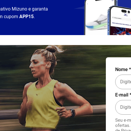
cativo Mizuno e garanta
m cupom
APP15
.
Nome *
E-mail 
Seu e-m
ofertas