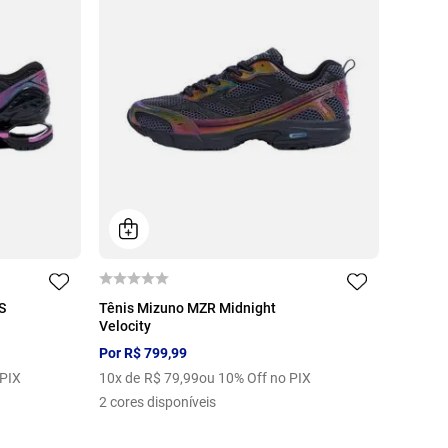
39
40
35
36
38
39
40
41
S
Tênis Mizuno MZR Midnight
Velocity
42
43
44
Por
R$
799
,
99
 PIX
10
x de
R$
79
,
99
ou 10% Off no PIX
2
cores disponíveis