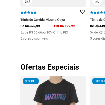
Tênis de Corrida Mizuno Goya
Tênis de 
Por
R$ 199,99
De
R$ 329,99
De
R$ 449
3
x de
R$
66
,
66
ou 10% Off no PIX
5
x de
R$
5 cores disponíveis
5 cores di
Ofertas Especiais
33
%
OFF
50
%
OF