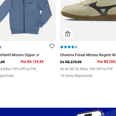
nfantil Mizuno Zipper Jr
Chuteira Futsal Mizuno Regent IN 
Por
R$ 129,99
Por
R$ 209
,99
De
R$ 279,99
64
,
99
ou 10% Off no PIX
4
x de
R$
52
,
49
ou 10% Off no PIX
sponíveis
10 cores disponíveis