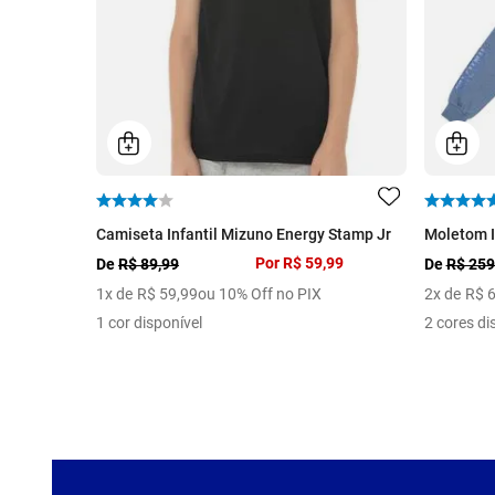
Camiseta Infantil Mizuno Energy Stamp Jr
Moletom I
Por
R$ 59,99
De
R$ 89,99
De
R$ 259
1
x de
R$
59
,
99
ou 10% Off no PIX
2
x de
R$
1 cor disponível
2 cores di