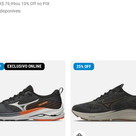
R$
79
,
99
ou 10% Off no PIX
disponíveis
EXCLUSIVO ONLINE
F
25
%
OFF