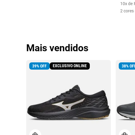
10
x de
2
cores 
Mais vendidos
EXCLUSIVO ONLINE
39
%
OFF
38
%
OF