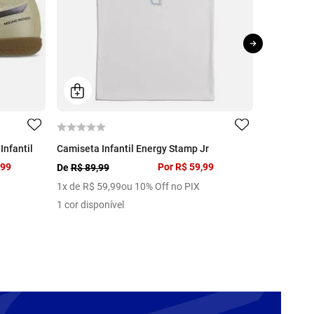
Infantil
Camiseta Infantil Energy Stamp Jr
Chuteira Fu
,99
Por
R$ 59,99
De
R$ 89,99
De
R$ 279,
1
x de
R$
59
,
99
ou 10% Off no PIX
4
x de
R$
5
1 cor disponível
10 cores di