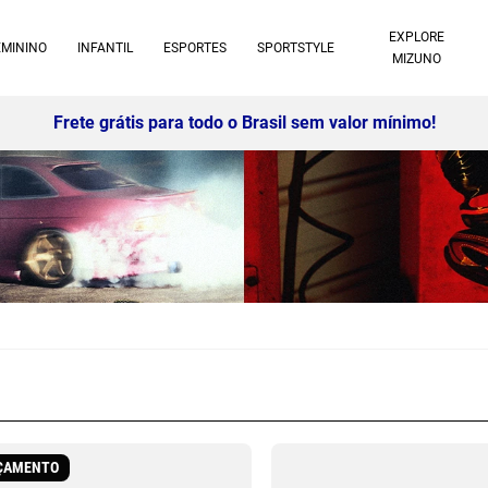
EXPLORE
EMININO
INFANTIL
ESPORTES
SPORTSTYLE
MIZUNO
10% off no pix à vista -
Saiba mais
ÇAMENTO