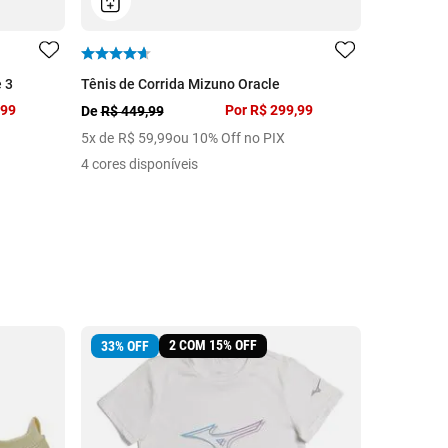
 3
Tênis de Corrida Mizuno Oracle
Tênis Casu
,99
Por
R$ 299,99
De
R$ 449,99
De
R$ 399,
5
x de
R$
59
,
99
ou 10% Off no PIX
5
x de
R$
5
4 cores disponíveis
11 cores di
2 COM 15% OFF
33
%
OFF
25
%
OFF