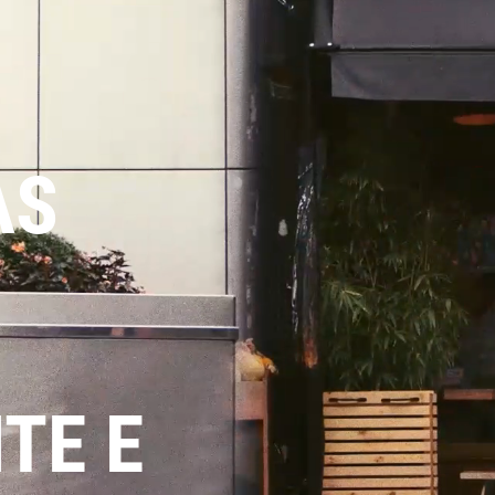
AS
TE E