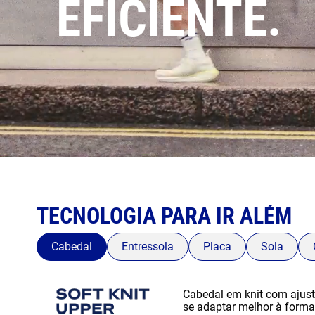
EFICIENTE.
TECNOLOGIA PARA IR ALÉM
Cabedal
Entressola
Placa
Sola
Cabedal em knit com ajust
se adaptar melhor à forma