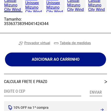
Tamanho:
35
36
37
38
39
40
41
42
43
44
Provador virtual
Tabela de medidas
ADICIONAR AO CARRINHO
10% OFF na 1ª compra