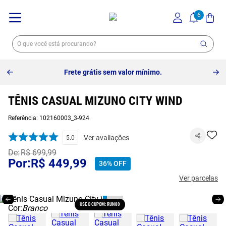
Frete grátis sem valor mínimo.
TÊNIS CASUAL MIZUNO CITY WIND
Referência
:
102160003_3-924
Ver avaliações
5.0
R$
699
,
99
R$
449
,
99
36%
OFF
Ver parcelas
USE O CUPOM: RUN80
Cor:
Branco