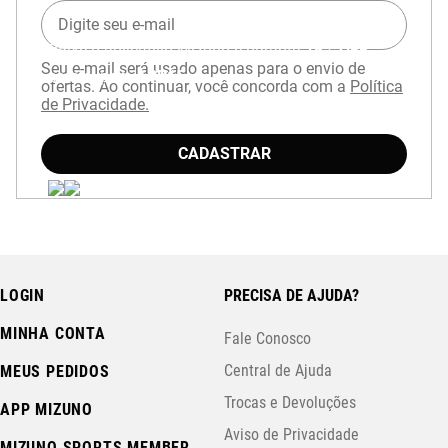
Baixe o aplicativo Mizuno e garanta
15% OFF
Seu e-mail será usado apenas para o envio de
com cupom
APP15
.
ofertas. Ao continuar, você concorda com a
Política
de Privacidade.
CADASTRAR
LOGIN
PRECISA DE AJUDA?
MINHA CONTA
Fale Conosco
Central de Ajuda
MEUS PEDIDOS
Trocas e Devoluções
APP MIZUNO
Aviso de Privacidade
MIZUNO SPORTS MEMBER