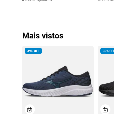
4 cores disponíveis
4 cores di
Mais vistos
39
%
OFF
39
%
OF