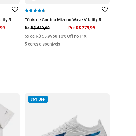
lity 5
Tênis de Corrida Mizuno Wave Vitality 5
Tênis de C
,99
Por
R$ 279,99
De
R$ 449,99
De
R$ 329,
5
x de
R$
55
,
99
ou 10% Off no PIX
3
x de
R$
6
5 cores disponíveis
5 cores dis
36
%
OFF
25
%
OFF