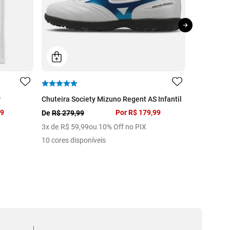
r
Chuteira Society Mizuno Regent AS Infantil
Chuteira Fu
99
Por
R$ 179,99
De
R$ 279,99
De
R$ 279,
3
x de
R$
59
,
99
ou 10% Off no PIX
4
x de
R$
5
10 cores disponíveis
9 cores dis