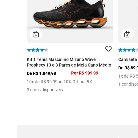
Kit 1 Tênis Masculino Mizuno Wave
Camiseta 
Prophecy 13 e 3 Pares de Meia Cano Médio
De
R$ 89,
Por
R$ 999,99
De
R$ 1.849,98
1
x de
R$
10
x de
R$
99
,
99
ou 10% Off no PIX
1 cor disp
3 cores disponíveis