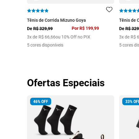
Tênis de Corrida Mizuno Goya
Tênis de 
Por
R$ 199,99
De
R$ 329,99
De
R$ 329
3
x de
R$
66
,
66
ou 10% Off no PIX
3
x de
R$
5 cores disponíveis
5 cores di
Ofertas Especiais
46
%
OFF
33
%
OF