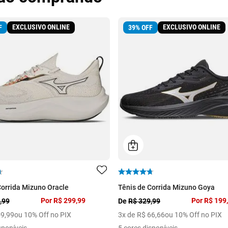
EXCLUSIVO ONLINE
EXCLUSIVO ONLINE
F
39
%
OFF
Corrida Mizuno Oracle
Tênis de Corrida Mizuno Goya
Por
R$ 299,99
Por
R$ 199
,99
De
R$ 329,99
59
,
99
ou 10% Off no PIX
3
x de
R$
66
,
66
ou 10% Off no PIX