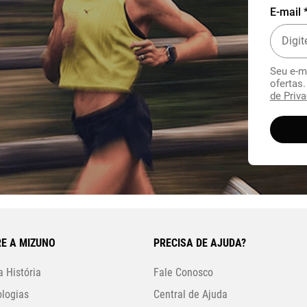
E-mail 
Seu e-m
ofertas
de Priva
E A MIZUNO
PRECISA DE AJUDA?
 História
Fale Conosco
logias
Central de Ajuda