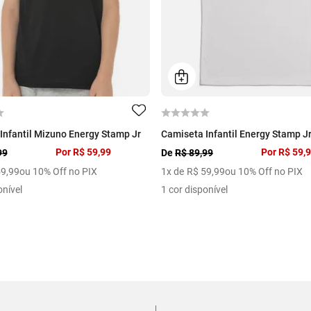
Infantil Mizuno Energy Stamp Jr
Camiseta Infantil Energy Stamp J
Por
R$ 59,99
Por
R$ 59,
99
De
R$ 89,99
59
,
99
ou 10% Off no PIX
1
x de
R$
59
,
99
ou 10% Off no PIX
onível
1 cor disponível