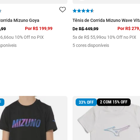
Corrida Mizuno Goya
Tênis de Corrida Mizuno Wave Vita
Por
R$ 199,99
Por
R$ 279
,99
De
R$ 449,99
66
,
66
ou 10% Off no PIX
5
x de
R$
55
,
99
ou 10% Off no PIX
sponíveis
5 cores disponíveis
2 COM 15% OFF
F
33
%
OFF