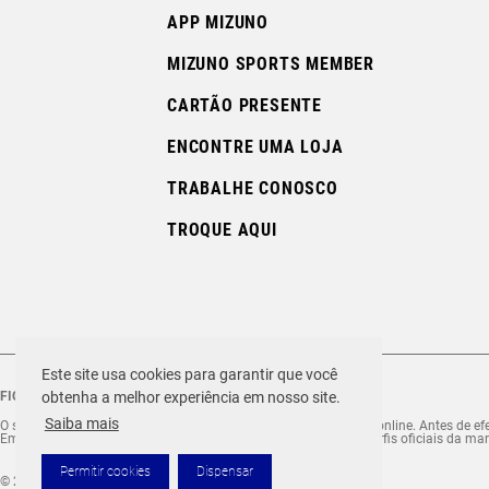
APP MIZUNO
MIZUNO SPORTS MEMBER
CARTÃO PRESENTE
ENCONTRE UMA LOJA
TRABALHE CONOSCO
TROQUE AQUI
Este site usa cookies para garantir que você
obtenha a melhor experiência em nosso site.
FIQUE ATENTO ÀS FRAUDES!
Saiba mais
O site Mizuno.com.br é o site exclusivo da marca para compras online. Antes de efet
Em caso de dúvida ou comunicação suspeita, se informe nos perfis oficiais da mar
Permitir cookies
Dispensar
© 2026 MIZUNO TODOS OS DIREITOS RESERVADOS.