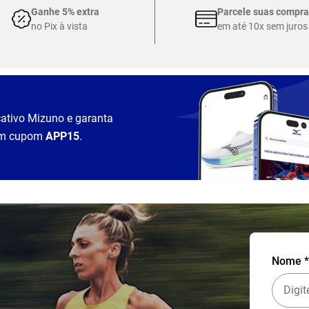
Ganhe 5% extra
Parcele suas compra
no Pix à vista
em até 10x sem juros
cativo Mizuno e garanta
m cupom
APP15
.
Nome *