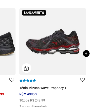
LANÇAMENTO
Tênis Mizuno Wave Prophecy 1
Tênis de C
,99
R$ 2.499,99
R$ 379,99
10
x de
R$
249
,
99
7
x de
R$
5
2 cores disponíveis
10 cores di