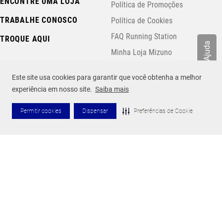
ENCONTRE UMA LOJA
Política de Promoções
TRABALHE CONOSCO
Política de Cookies
FAQ Running Station
TROQUE AQUI
Ajuda
Minha Loja Mizuno
Assessorias
Este site usa cookies para garantir que você obtenha a melhor
experiência em nosso site.
Saiba mais
SOBRE A MIZUNO
SIGA A MIZUNO
Permitir cookies
Dispensar
Preferências de Cookie
Nossa História
Tecnologias
BENEFÍCIO EXCLUSIVO PARA
SUA PRÓXIMA CORRIDA.
FORMAS DE PAGAMENTO
Cadastre-se para receber um benefício exclusivo na
primeira compra e acompanhe os lançamentos.
SEGURANÇA