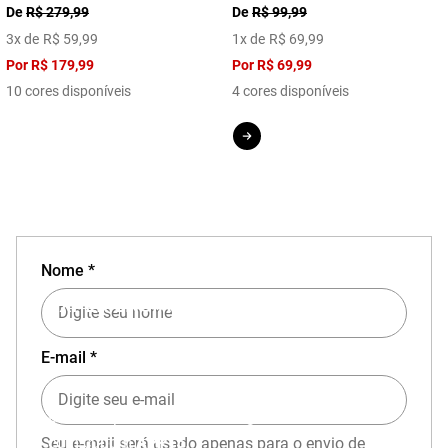
De
R$ 279,99
De
R$ 99,99
3
x de
R$
59
,
99
1
x de
R$
69
,
99
Por
R$ 179,99
Por
R$ 69,99
10 cores disponíveis
4 cores disponíveis
Nome *
EXPERIÊNCIA MIZUNO NO APP
E-mail *
Baixe o aplicativo Mizuno e garanta
15% OFF
com cupom
APP15
.
Seu e-mail será usado apenas para o envio de