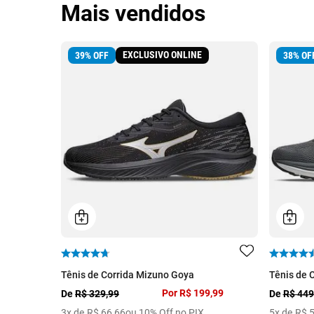
Mais vendidos
EXCLUSIVO ONLINE
39
%
OFF
38
%
OF
Tênis de Corrida Mizuno Goya
Tênis de 
Por
R$ 199,99
De
R$ 329,99
De
R$ 449
3
x de
R$
66
,
66
ou 10% Off no PIX
5
x de
R$