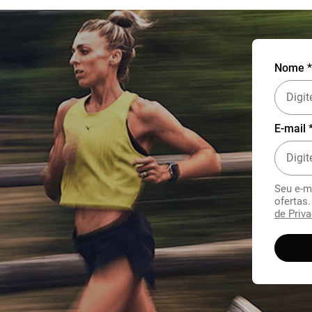
Nome *
E-mail 
Seu e-m
ofertas
de Priva