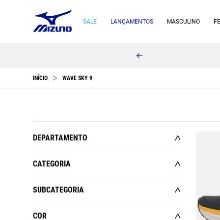
SALE
LANÇAMENTOS
MASCULINO
F
WAVE SKY 9
DEPARTAMENTO
ESPORTES
CATEGORIA
MASCULINO
CALÇADOS
SUBCATEGORIA
FEMININO
CORRIDA
CORRIDA
COR