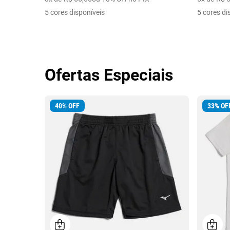
5 cores disponíveis
5 cores di
Ofertas Especiais
40
%
OFF
33
%
OF