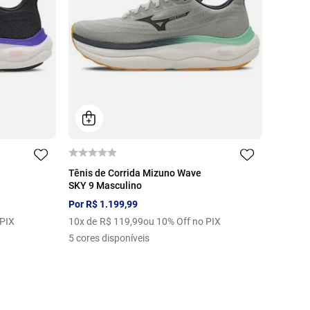
38
39
40
41
42
44
38
39
Tênis de Corrida Mizuno Wave
SKY 9 Masculino
Por
R$
1
.
199
,
99
 PIX
10
x de
R$
119
,
99
ou 10% Off no PIX
5
cores disponíveis