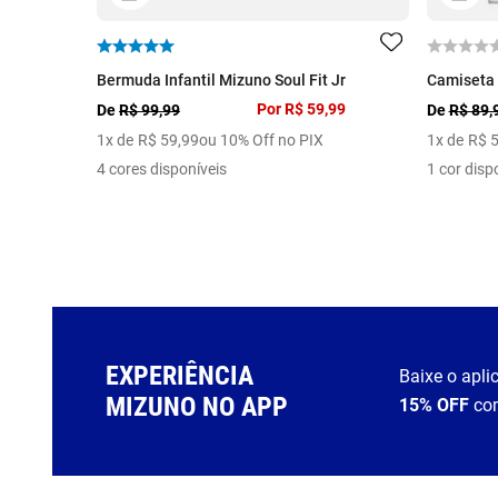
Bermuda Infantil Mizuno Soul Fit Jr
Camiseta 
Por
R$ 59,99
De
R$ 99,99
De
R$ 89,
1
x de
R$
59
,
99
ou 10% Off no PIX
1
x de
R$
4 cores disponíveis
1 cor disp
EXPERIÊNCIA
Baixe o apli
MIZUNO NO APP
15% OFF
co