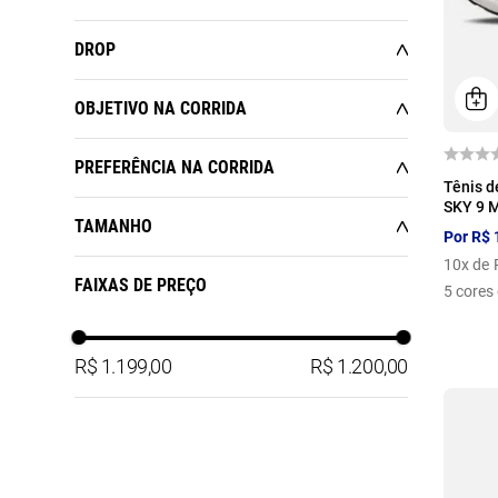
DROP
Azul
Branco
Cinza
Laranja
6 MM
OBJETIVO NA CORRIDA
CORRIDA REGULAR
PREFERÊNCIA NA CORRIDA
38
Preto
Tênis d
SAÚDE E BEM-ESTAR
SKY 9 
AMORTECIMENTO MÁXIMO
TAMANHO
Por
R$
10
x de
34
35
36
37
FAIXAS DE PREÇO
5
cores 
38
39
40
41
42
44
R$ 1.199,00
R$ 1.200,00