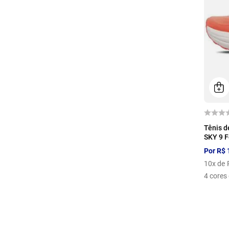
34
Tênis d
SKY 9 
Por
R$
10
x de
4
cores 