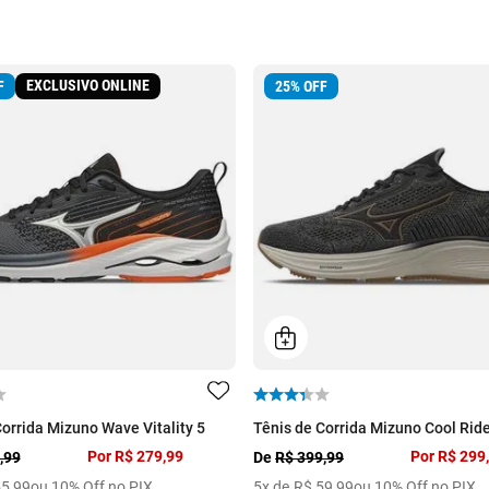
EXCLUSIVO ONLINE
F
25
%
OFF
Corrida Mizuno Wave Vitality 5
Tênis de Corrida Mizuno Cool Ride
Por
R$ 279,99
Por
R$ 299
,99
De
R$ 399,99
55
,
99
ou 10% Off no PIX
5
x de
R$
59
,
99
ou 10% Off no PIX