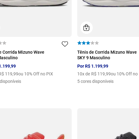
39
40
41
42
38
39
40
41
e Corrida Mizuno Wave
Tênis de Corrida Mizuno Wave
Masculino
SKY 9 Masculino
1
.
199
,
99
Por
R$
1
.
199
,
99
R$
119
,
99
ou 10% Off no PIX
10
x de
R$
119
,
99
ou 10% Off no
disponíveis
5
cores disponíveis