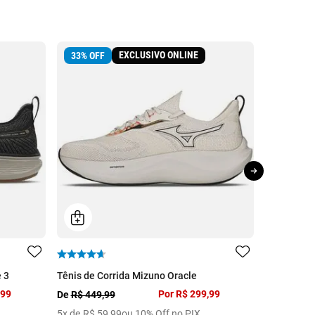
EXCLUSIVO ONLINE
33
%
OFF
30
%
OFF
 3
Tênis de Corrida Mizuno Oracle
Tênis Casu
,99
Por
R$ 299,99
De
R$ 449,99
De
R$ 399,
5
x de
R$
59
,
99
ou 10% Off no PIX
5
x de
R$
5