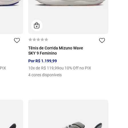
42
34
35
36
37
38
39
Tênis de Corrida Mizuno Wave
SKY 9 Feminino
40
Por
R$
1
.
199
,
99
 PIX
10
x de
R$
119
,
99
ou 10% Off no PIX
4
cores disponíveis