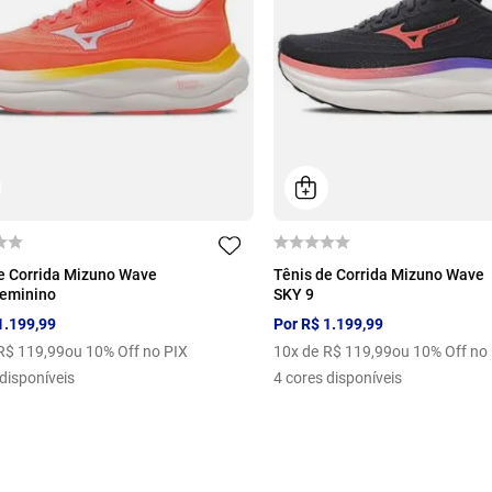
35
36
37
39
40
34
35
36
37
e Corrida Mizuno Wave
Tênis de Corrida Mizuno Wave
Feminino
SKY 9
40
1
.
199
,
99
Por
R$
1
.
199
,
99
R$
119
,
99
ou 10% Off no PIX
10
x de
R$
119
,
99
ou 10% Off no
disponíveis
4
cores disponíveis