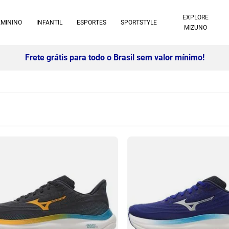
EXPLORE
EMININO
INFANTIL
ESPORTES
SPORTSTYLE
MIZUNO
10% off no pix à vista -
Saiba mais