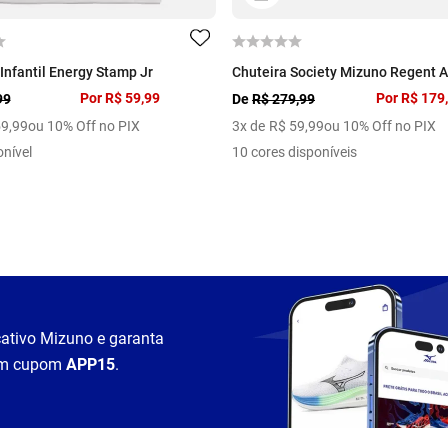
Infantil Energy Stamp Jr
Chuteira Society Mizuno Regent AS
Por
R$ 59,99
Por
R$ 179
99
De
R$ 279,99
59
,
99
ou 10% Off no PIX
3
x de
R$
59
,
99
ou 10% Off no PIX
onível
10 cores disponíveis
cativo Mizuno e garanta
m cupom
APP15
.