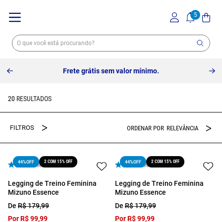
Frete grátis sem valor mínimo.
20
RELEVÂNCIA
2 COM 15% OFF
2 COM 15% OFF
44%
OFF
44%
OFF
Legging de Treino Feminina
Legging de Treino Feminina
Mizuno Essence
Mizuno Essence
De
R$
179
,
99
De
R$
179
,
99
Por
R$
99
,
99
Por
R$
99
,
99