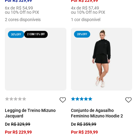
Por
R$
329
,
99
Por
R$
229
,
99
6
x de
R$
54
,
99
4
x de
R$
57
,
49
ou 10% Off no PIX
ou 10% Off no PIX
2
cores disponíveis
1
cor disponível
2 COM 15% OFF
28%
OFF
30%
OFF
Legging de Treino Mizuno
Conjunto de Agasalho
Jacquard
Feminino Mizuno Hoodie 2
De
R$
329
,
99
De
R$
359
,
99
Por
R$
229
,
99
Por
R$
259
,
99