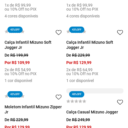
1
x de
R$
99
,
99
1
x de
R$
99
,
99
ou 10% Off no PIX
ou 10% Off no PIX
4
cores disponíveis
4
cores disponíveis
45%
OFF
43%
OFF
Calça Infantil Mizuno Soft
Calça Infantil Mizuno Soft
Jogger Jr
Jogger Jr
De
R$
199
,
99
De
R$
229
,
99
Por
R$
109
,
99
Por
R$
129
,
99
2
x de
R$
54
,
99
2
x de
R$
64
,
99
ou 10% Off no PIX
ou 10% Off no PIX
1
cor disponível
1
cor disponível
43%
OFF
48%
OFF
Moletom Infantil Mizuno Zipper
Jr
Calça Casual Mizuno Jogger
De
R$
229
,
99
De
R$
249
,
99
Por
R$
129
,
99
Por
R$
129
,
99