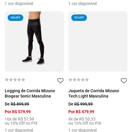
1
cor disponível
1
cor disponível
36%
OFF
52%
OFF
Legging de Corrida Mizuno
Jaqueta de Corrida Mizuno
Biogear Sonic Masculina
Tech Light Masculina
De
R$
899
,
99
De
R$
999
,
99
Por
R$
579
,
99
Por
R$
479
,
99
10
x de
R$
57
,
99
9
x de
R$
53
,
33
ou 10% Off no PIX
ou 10% Off no PIX
1
cor disponível
1
cor disponível