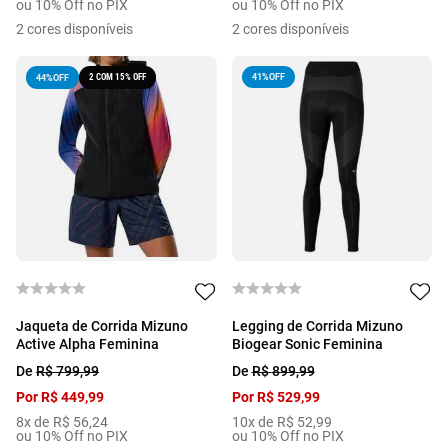
ou 10% Off no PIX
ou 10% Off no PIX
2
cores disponíveis
2
cores disponíveis
2 COM 15% OFF
41%
OFF
44%
OFF
Jaqueta de Corrida Mizuno
Legging de Corrida Mizuno
Active Alpha Feminina
Biogear Sonic Feminina
De
R$
799
,
99
De
R$
899
,
99
Por
R$
449
,
99
Por
R$
529
,
99
8
x de
R$
56
,
24
10
x de
R$
52
,
99
ou 10% Off no PIX
ou 10% Off no PIX