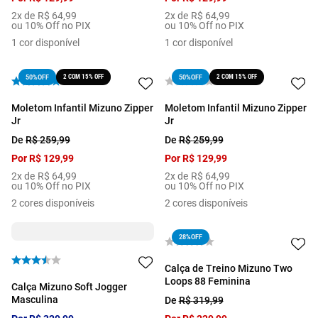
2
x de
R$
64
,
99
2
x de
R$
64
,
99
ou 10% Off no PIX
ou 10% Off no PIX
1
cor disponível
1
cor disponível
2 COM 15% OFF
2 COM 15% OFF
50%
OFF
50%
OFF
Moletom Infantil Mizuno Zipper
Moletom Infantil Mizuno Zipper
Jr
Jr
De
R$
259
,
99
De
R$
259
,
99
Por
R$
129
,
99
Por
R$
129
,
99
2
x de
R$
64
,
99
2
x de
R$
64
,
99
ou 10% Off no PIX
ou 10% Off no PIX
2
cores disponíveis
2
cores disponíveis
28%
OFF
Calça de Treino Mizuno Two
Loops 88 Feminina
Calça Mizuno Soft Jogger
Masculina
De
R$
319
,
99