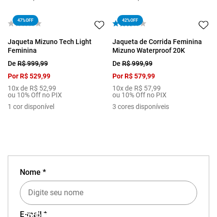
47%
OFF
42%
OFF
Jaqueta Mizuno Tech Light
Jaqueta de Corrida Feminina
Feminina
Mizuno Waterproof 20K
De
R$
999
,
99
De
R$
999
,
99
Por
R$
529
,
99
Por
R$
579
,
99
10
x de
R$
52
,
99
10
x de
R$
57
,
99
ou 10% Off no PIX
ou 10% Off no PIX
1
cor disponível
3
cores disponíveis
Nome *
E-mail *
EXPERIÊNCIA MIZUNO NO APP