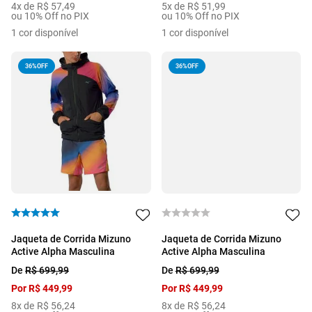
4
x de
R$
57
,
49
5
x de
R$
51
,
99
ou 10% Off no PIX
ou 10% Off no PIX
1
cor disponível
1
cor disponível
36%
OFF
36%
OFF
Jaqueta de Corrida Mizuno
Jaqueta de Corrida Mizuno
Active Alpha Masculina
Active Alpha Masculina
De
R$
699
,
99
De
R$
699
,
99
Por
R$
449
,
99
Por
R$
449
,
99
8
x de
R$
56
,
24
8
x de
R$
56
,
24