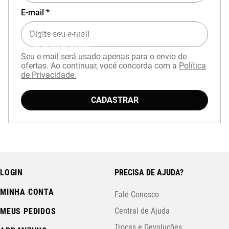
E-mail *
Baixe o aplicativo Mizuno e garanta
15% OFF
com cupom
APP15
.
Seu e-mail será usado apenas para o envio de
ofertas. Ao continuar, você concorda com a
Política
de Privacidade.
CADASTRAR
LOGIN
PRECISA DE AJUDA?
MINHA CONTA
Fale Conosco
Central de Ajuda
MEUS PEDIDOS
Trocas e Devoluções