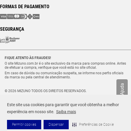
FORMAS DE PAGAMENTO
SEGURANÇA
FIQUE ATENTO ÀS FRAUDES!
O site Mizuno.com.br é o site exclusivo da marca para compras online. Antes
de efetuar a compra, verifique que você está no site oficial.
Em caso de dúvida ou comunicação suspeita, se informe nos perfis oficiais
da marca ou pela central de atendimento.
Ajuda
© 2026 MIZUNO TODOS OS DIREITOS RESERVADOS.
Vulcabras – SP Comércio de Artigos Esportivos Ltda. – CNPJ
18.565.468/0012-41
Este site usa cookies para garantir que você obtenha a melhor
Estrada Municipal Luiz Lopes Neto, n.º 21 – Tenentes – CEP. 37.640-000 –
Extrema/MG
experiência em nosso site.
Saiba mais
Permitir cookies
Dispensar
Preferências de Cookie