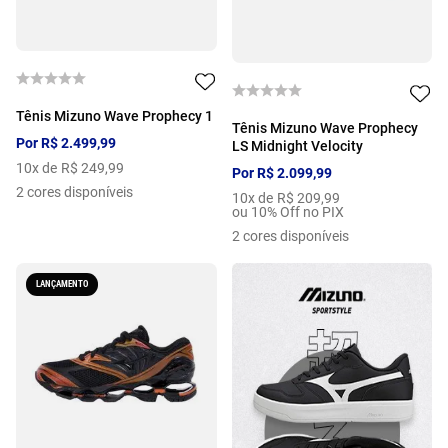
Tênis Mizuno Wave Prophecy 1
Tênis Mizuno Wave Prophecy
Por
R$
2
.
499
,
99
LS Midnight Velocity
10
x de
R$
249
,
99
Por
R$
2
.
099
,
99
2
cores disponíveis
10
x de
R$
209
,
99
ou 10% Off no PIX
2
cores disponíveis
LANÇAMENTO