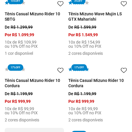
15%
OFF
3%
OFF
Tênis Casual Mizuno Rider 10
Tênis Mizuno Wave Mujin LS
SBTG
GTX Maharishi
De
R$
1
.
299
,
99
De
R$
1
.
599
,
99
Por
R$
1
.
099
,
99
Por
R$
1
.
549
,
99
10
x de
R$
109
,
99
10
x de
R$
154
,
99
ou 10% Off no PIX
ou 10% Off no PIX
1
cor disponível
2
cores disponíveis
17%
OFF
17%
OFF
Tênis Casual Mizuno Rider 10
Tênis Casual Mizuno Rider 10
Cordura
Cordura
De
R$
1
.
199
,
99
De
R$
1
.
199
,
99
Por
R$
999
,
99
Por
R$
999
,
99
10
x de
R$
99
,
99
10
x de
R$
99
,
99
ou 10% Off no PIX
ou 10% Off no PIX
2
cores disponíveis
2
cores disponíveis