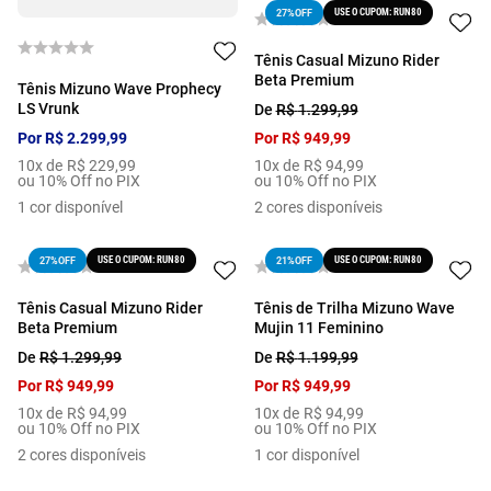
USE O CUPOM: RUN80
27%
OFF
Tênis Casual Mizuno Rider
Beta Premium
Tênis Mizuno Wave Prophecy
LS Vrunk
De
R$
1
.
299
,
99
Por
R$
2
.
299
,
99
Por
R$
949
,
99
10
x de
R$
229
,
99
10
x de
R$
94
,
99
ou 10% Off no PIX
ou 10% Off no PIX
1
cor disponível
2
cores disponíveis
USE O CUPOM: RUN80
USE O CUPOM: RUN80
27%
OFF
21%
OFF
Tênis Casual Mizuno Rider
Tênis de Trilha Mizuno Wave
Beta Premium
Mujin 11 Feminino
De
R$
1
.
299
,
99
De
R$
1
.
199
,
99
Por
R$
949
,
99
Por
R$
949
,
99
10
x de
R$
94
,
99
10
x de
R$
94
,
99
ou 10% Off no PIX
ou 10% Off no PIX
2
cores disponíveis
1
cor disponível