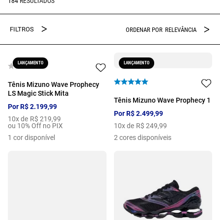
184
RELEVÂNCIA
LANÇAMENTO
LANÇAMENTO
Tênis Mizuno Wave Prophecy
LS Magic Stick Mita
Tênis Mizuno Wave Prophecy 1
Por
R$
2
.
199
,
99
Por
R$
2
.
499
,
99
10
x de
R$
219
,
99
ou 10% Off no PIX
10
x de
R$
249
,
99
1
cor disponível
2
cores disponíveis