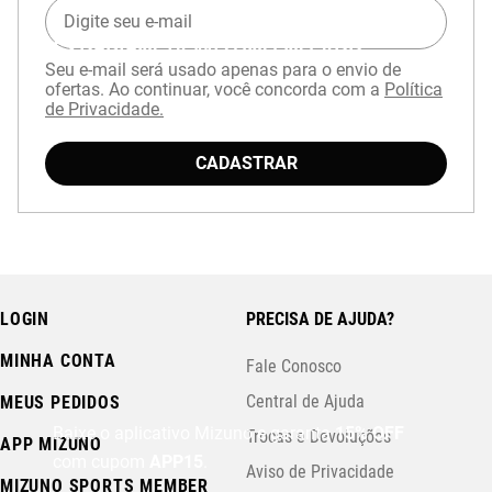
EXPERIÊNCIA MIZUNO NO APP
Seu e-mail será usado apenas para o envio de
ofertas. Ao continuar, você concorda com a
Política
de Privacidade.
CADASTRAR
LOGIN
PRECISA DE AJUDA?
MINHA CONTA
Fale Conosco
Central de Ajuda
MEUS PEDIDOS
Baixe o aplicativo Mizuno e garanta
15% OFF
Trocas e Devoluções
APP MIZUNO
com cupom
APP15
.
Aviso de Privacidade
MIZUNO SPORTS MEMBER