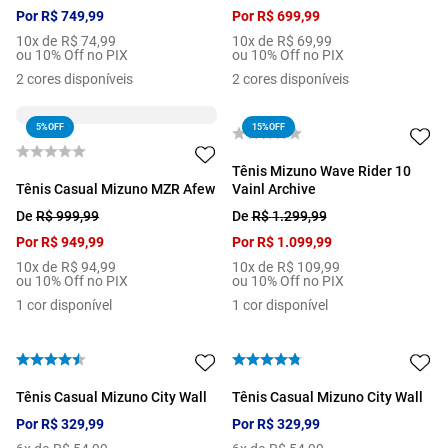
Por
R$
749
,
99
Por
R$
699
,
99
10
x de
R$
74
,
99
10
x de
R$
69
,
99
ou 10% Off no PIX
ou 10% Off no PIX
2
cores disponíveis
2
cores disponíveis
5%
OFF
15%
OFF
Tênis Mizuno Wave Rider 10
Tênis Casual Mizuno MZR Afew
Vainl Archive
De
R$
999
,
99
De
R$
1
.
299
,
99
Por
R$
949
,
99
Por
R$
1
.
099
,
99
10
x de
R$
94
,
99
10
x de
R$
109
,
99
ou 10% Off no PIX
ou 10% Off no PIX
1
cor disponível
1
cor disponível
Tênis Casual Mizuno City Wall
Tênis Casual Mizuno City Wall
Por
R$
329
,
99
Por
R$
329
,
99