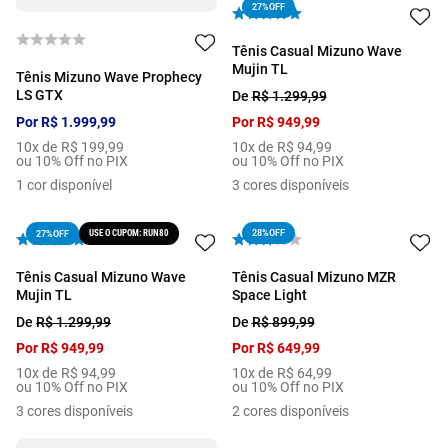
27%
OFF
Tênis Casual Mizuno Wave
Mujin TL
Tênis Mizuno Wave Prophecy
LS GTX
De
R$
1
.
299
,
99
Por
R$
1
.
999
,
99
Por
R$
949
,
99
10
x de
R$
199
,
99
10
x de
R$
94
,
99
ou 10% Off no PIX
ou 10% Off no PIX
1
cor disponível
3
cores disponíveis
USE O CUPOM: RUN80
28%
OFF
27%
OFF
Tênis Casual Mizuno Wave
Tênis Casual Mizuno MZR
Mujin TL
Space Light
De
R$
1
.
299
,
99
De
R$
899
,
99
Por
R$
949
,
99
Por
R$
649
,
99
10
x de
R$
94
,
99
10
x de
R$
64
,
99
ou 10% Off no PIX
ou 10% Off no PIX
3
cores disponíveis
2
cores disponíveis