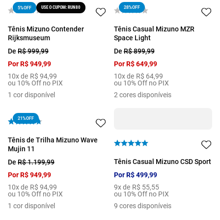
USE O CUPOM: RUN80
28%
OFF
5%
OFF
Tênis Mizuno Contender
Tênis Casual Mizuno MZR
Rijksmuseum
Space Light
De
R$
999
,
99
De
R$
899
,
99
Por
R$
949
,
99
Por
R$
649
,
99
10
x de
R$
94
,
99
10
x de
R$
64
,
99
ou 10% Off no PIX
ou 10% Off no PIX
1
cor disponível
2
cores disponíveis
21%
OFF
Tênis de Trilha Mizuno Wave
Mujin 11
Tênis Casual Mizuno CSD Sport
De
R$
1
.
199
,
99
Por
R$
949
,
99
Por
R$
499
,
99
10
x de
R$
94
,
99
9
x de
R$
55
,
55
ou 10% Off no PIX
ou 10% Off no PIX
1
cor disponível
9
cores disponíveis