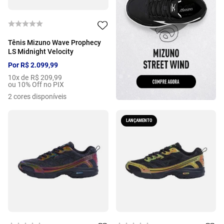
Tênis Mizuno Wave Prophecy
LS Midnight Velocity
Por
R$
2
.
099
,
99
10
x de
R$
209
,
99
ou 10% Off no PIX
2
cores disponíveis
LANÇAMENTO