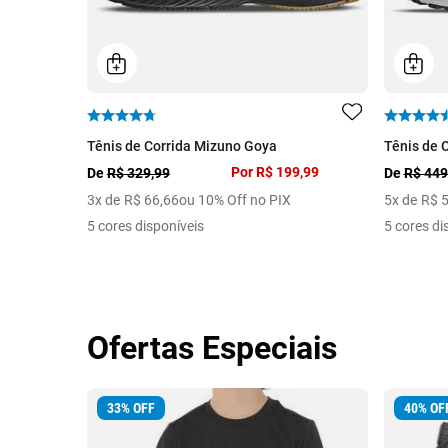
Tênis de Corrida Mizuno Goya
Tênis de 
Por
R$ 199,99
De
R$ 329,99
De
R$ 449
3
x de
R$
66
,
66
ou 10% Off no PIX
5
x de
R$
5 cores disponíveis
5 cores di
Ofertas Especiais
33
%
OFF
40
%
OF