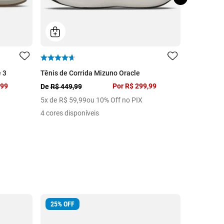
 3
Tênis de Corrida Mizuno Oracle
Tênis Casu
,99
Por
R$ 299,99
De
R$ 449,99
De
R$ 399,
5
x de
R$
59
,
99
ou 10% Off no PIX
5
x de
R$
5
4 cores disponíveis
11 cores di
25
%
OFF
46
%
OFF