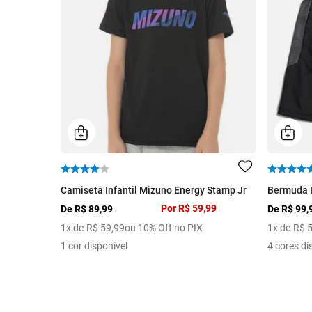
Camiseta Infantil Mizuno Energy Stamp Jr
Bermuda In
Por
R$ 59,99
De
R$ 89,99
De
R$ 99,
1
x de
R$
59
,
99
ou 10% Off no PIX
1
x de
R$
1 cor disponível
4 cores di