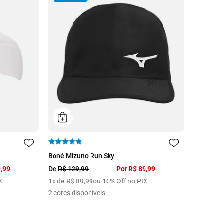
U
Boné Mizuno Run Sky
9
,
99
De
R$
129
,
99
Por
R$
89
,
99
X
1
x de
R$
89
,
99
ou 10% Off no PIX
2
cores disponíveis