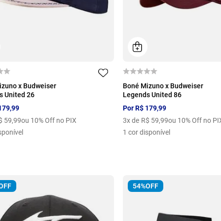
U
izuno x Budweiser
Boné Mizuno x Budweiser
 United 26
Legends United 86
179
,
99
Por
R$
179
,
99
$
59
,
99
ou 10% Off no PIX
3
x de
R$
59
,
99
ou 10% Off no PI
sponível
1
cor disponível
OFF
54%
OFF