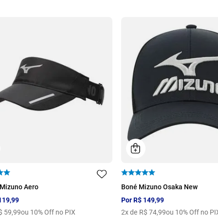
U
 Mizuno Aero
Boné Mizuno Osaka New
119
,
99
Por
R$
149
,
99
$
59
,
99
ou 10% Off no PIX
2
x de
R$
74
,
99
ou 10% Off no PI