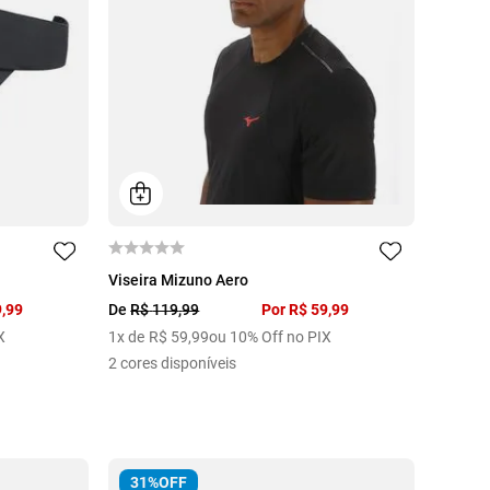
U
Viseira Mizuno Aero
9
,
99
De
R$
119
,
99
Por
R$
59
,
99
X
1
x de
R$
59
,
99
ou 10% Off no PIX
2
cores disponíveis
31%
OFF