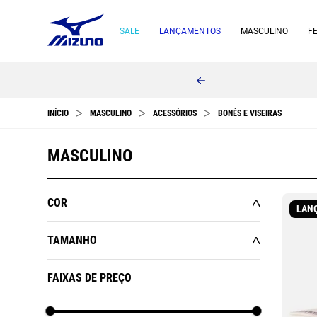
SALE
LANÇAMENTOS
MASCULINO
F
MASCULINO
ACESSÓRIOS
BONÉS E VISEIRAS
MASCULINO
COR
LAN
TAMANHO
Azul
Branco
Cinza
Preto
U
FAIXAS DE PREÇO
Vermelho