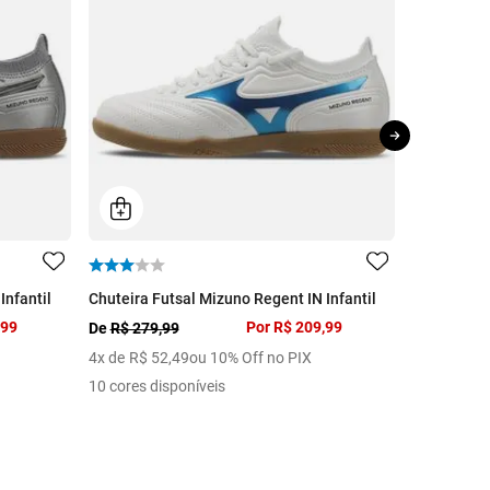
Infantil
Chuteira Futsal Mizuno Regent IN Infantil
Saia Infant
,99
Por
R$ 209,99
De
R$ 279,99
De
R$ 129,
4
x de
R$
52
,
49
ou 10% Off no PIX
1
x de
R$
6
10 cores disponíveis
1 cor dispo