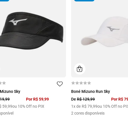
U
 Mizuno Sky
Boné Mizuno Run Sky
19
,
99
Por
R$
59
,
99
De
R$
129
,
99
Por
R$
7
$
59
,
99
ou 10% Off no PIX
1
x de
R$
79
,
99
ou 10% Off no PI
sponível
2
cores disponíveis