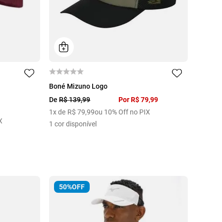
U
Boné Mizuno Logo
De
R$
139
,
99
Por
R$
79
,
99
1
x de
R$
79
,
99
ou 10% Off no PIX
X
1
cor disponível
50%
OFF