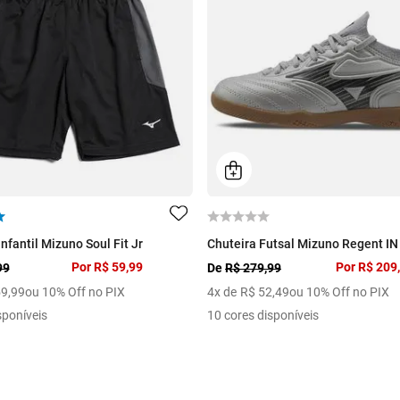
fantil Mizuno Soul Fit Jr
Chuteira Futsal Mizuno Regent IN 
Por
R$ 59,99
Por
R$ 209
99
De
R$ 279,99
59
,
99
ou 10% Off no PIX
4
x de
R$
52
,
49
ou 10% Off no PIX
sponíveis
10 cores disponíveis