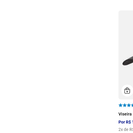
U
Viseira
Por
R$
2
x de
R