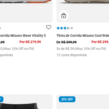
Corrida Mizuno Wave Vitality 5
Tênis de Corrida Mizuno Cool Ride
Por
R$ 279,99
Por
R$ 299
,99
De
R$ 399,99
55
,
99
ou 10% Off no PIX
5
x de
R$
59
,
99
ou 10% Off no PIX
sponíveis
12 cores disponíveis
F
25
%
OFF