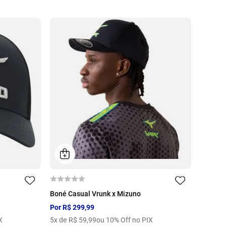
U
Boné Casual Vrunk x Mizuno
Por
R$
299
,
99
X
5
x de
R$
59
,
99
ou 10% Off no PIX