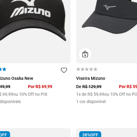
U
izuno Osaka New
Viseira Mizuno
49
,
99
Por
R$
69
,
99
De
R$
129
,
99
Por
R$
5
$
69
,
99
ou 10% Off no PIX
1
x de
R$
59
,
99
ou 10% Off no PI
disponíveis
1
cor disponível
OFF
38%
OFF