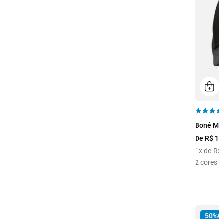
U
Boné M
De
R$
1
1
x de
R
2
cores 
50%