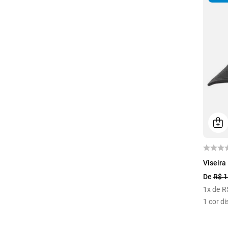
U
Viseira
De
R$
1
1
x de
R
1
cor di