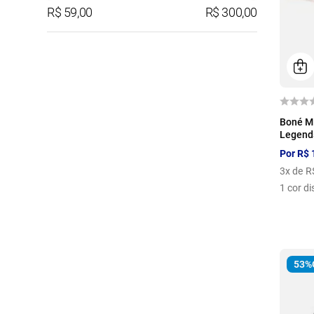
R$ 59,00
R$ 300,00
U
Boné M
Legends
Por
R$
3
x de
R
1
cor di
53%