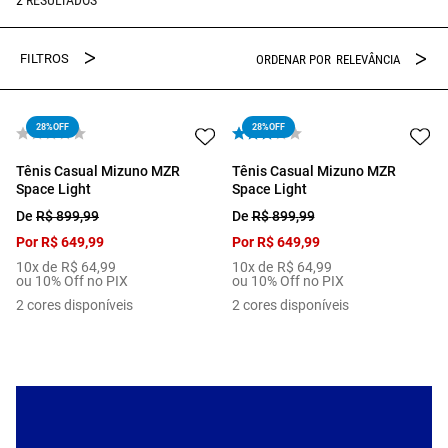
RELEVÂNCIA
28%
OFF
28%
OFF
Tênis Casual Mizuno MZR
Tênis Casual Mizuno MZR
Space Light
Space Light
De
R$
899
,
99
De
R$
899
,
99
Por
R$
649
,
99
Por
R$
649
,
99
10
x de
R$
64
,
99
10
x de
R$
64
,
99
ou 10% Off no PIX
ou 10% Off no PIX
2
cores disponíveis
2
cores disponíveis