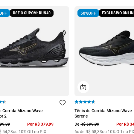
USE O CUPOM: RUN40
EXCLUSIVO ONLIN
OFF
50%
OFF
38
39
40
41
e Corrida Mizuno Wave
Tênis de Corrida Mizuno Wave
or 2
Serene
99
,
99
Por
R$
379
,
99
De
R$
699
,
99
Por
R$
3
$
54
,
28
ou 10% Off no PIX
6
x de
R$
58
,
33
ou 10% Off no PI