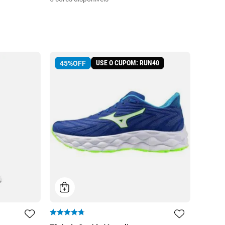
USE O CUPOM: RUN40
45%
OFF
EG
40