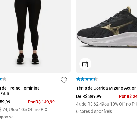
41
42
43
 de Treino Feminina
Tênis de Corrida Mizuno Action
Fit 5
De
R$
399
,
99
Por
R$
2
59
,
99
Por
R$
149
,
99
4
x de
R$
62
,
49
ou 10% Off no PI
$
74
,
99
ou 10% Off no PIX
6
cores disponíveis
sponível