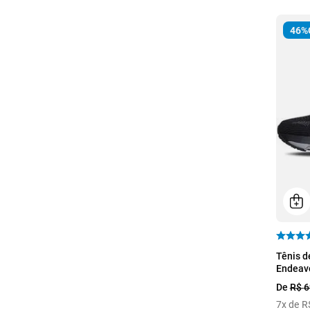
46%
41
Tênis d
Endeav
De
R$
6
7
x de
R