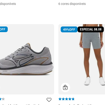
disponíveis
6
cores disponíveis
OFF
ESPECIAL 08.08
49%
OFF
41
P
M
G
GG