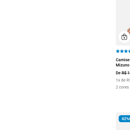
P
Camise
Mizuno
De
R$
1
1
x de
R
2
cores 
42%