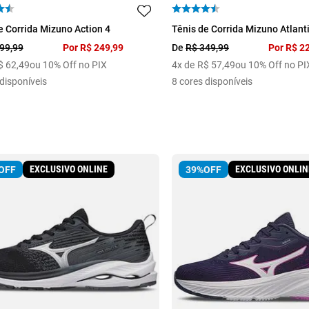
40
41
34
35
36
37
e Corrida Mizuno Action 4
Tênis de Corrida Mizuno Atlanti
40
99
,
99
Por
R$
249
,
99
De
R$
349
,
99
Por
R$
2
$
62
,
49
ou 10% Off no PIX
4
x de
R$
57
,
49
ou 10% Off no PI
disponíveis
8
cores disponíveis
EXCLUSIVO ONLINE
EXCLUSIVO ONLIN
OFF
39%
OFF