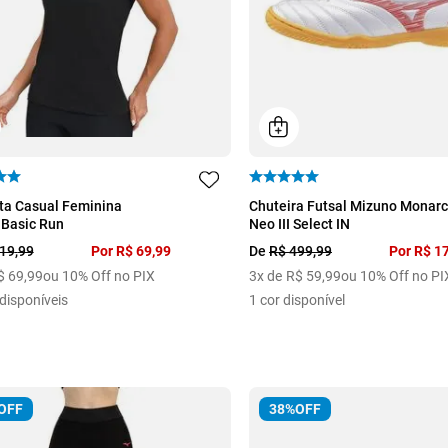
M
G
39
40
41
42
ta Casual Feminina
Chuteira Futsal Mizuno Monarc
 Basic Run
Neo III Select IN
19
,
99
Por
R$
69
,
99
De
R$
499
,
99
Por
R$
1
$
69
,
99
ou 10% Off no PIX
3
x de
R$
59
,
99
ou 10% Off no PI
disponíveis
1
cor disponível
OFF
38%
OFF