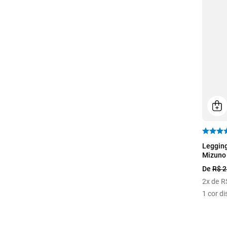
P
Legging
Mizuno 
De
R$
2
2
x de
R
1
cor di