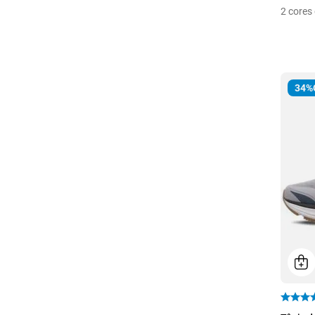
2
cores 
34%
40