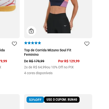
43
44
M
G
GG
ida
Top de Corrida Mizuno Soul Fit
Feminino
79
,
99
De
R$
179
,
99
Por
R$
129
,
99
X
2
x de
R$
64
,
99
ou 10% Off no PIX
4
cores disponíveis
USE O CUPOM: RUN40
53%
OFF