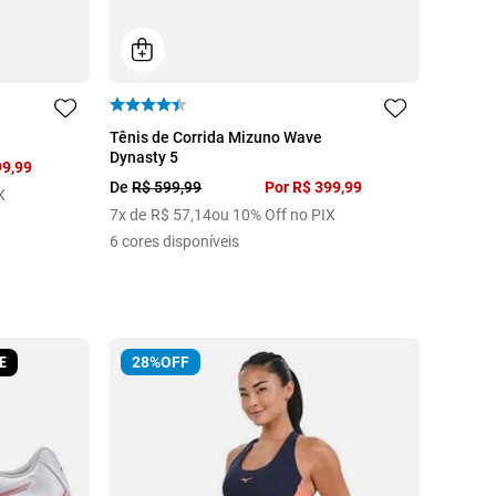
38
39
38
39
40
41
42
43
Tênis de Corrida Mizuno Wave
Dynasty 5
44
99
,
99
De
R$
599
,
99
Por
R$
399
,
99
X
7
x de
R$
57
,
14
ou 10% Off no PIX
6
cores disponíveis
E
28%
OFF