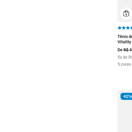
VÔLEI
40
Tênis d
Vitality
De
R$
4
5
x de
R
5
cores 
42%