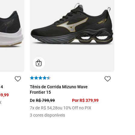
39
40
 4
Tênis de Corrida Mizuno Wave
Frontier 15
49
,
99
De
R$
799
,
99
Por
R$
379
,
99
X
7
x de
R$
54
,
28
ou 10% Off no PIX
3
cores disponíveis