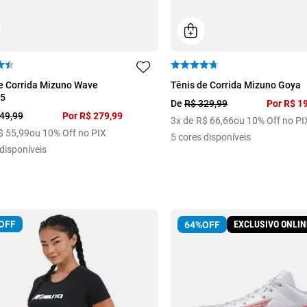
41
42
43
34
35
36
37
e Corrida Mizuno Wave
Tênis de Corrida Mizuno Goya
 5
40
De
R$
329
,
99
Por
R$
1
49
,
99
Por
R$
279
,
99
3
x de
R$
66
,
66
ou 10% Off no PI
$
55
,
99
ou 10% Off no PIX
5
cores disponíveis
disponíveis
OFF
EXCLUSIVO ONLIN
64%
OFF