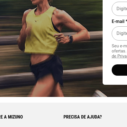
E-mail 
Seu e-m
ofertas
de Priva
E A MIZUNO
PRECISA DE AJUDA?