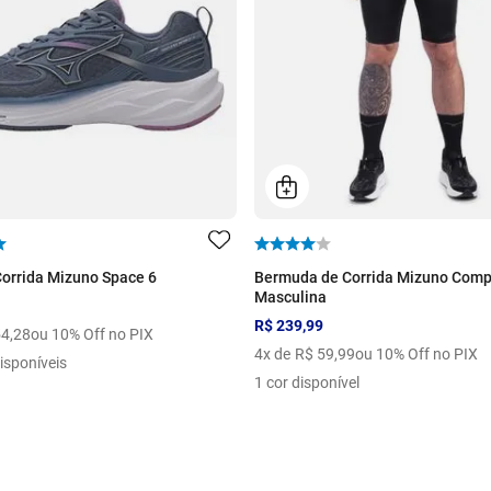
Corrida Mizuno Space 6
Bermuda de Corrida Mizuno Comp
Masculina
R$ 239,99
54
,
28
ou 10% Off no PIX
4
x de
R$
59
,
99
ou 10% Off no PIX
isponíveis
1 cor disponível