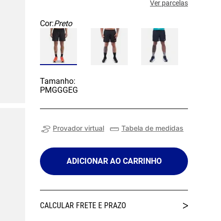
Ver parcelas
Cor:
Preto
Tamanho:
P
M
G
GG
EG
Provador virtual
Tabela de medidas
ADICIONAR AO CARRINHO