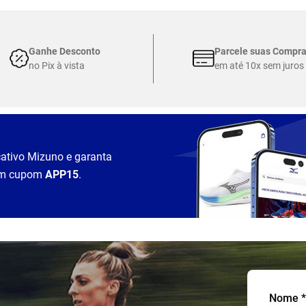
Ganhe Desconto
Parcele suas Compr
no Pix à vista
em até 10x sem juros
cativo Mizuno e garanta
m cupom
APP15
.
Nome *