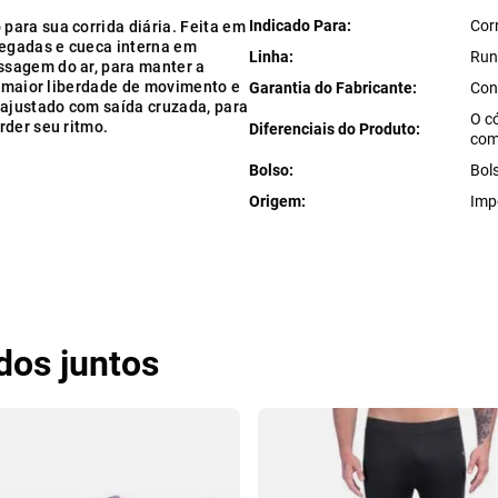
Indicado Para
Cor
ara sua corrida diária. Feita em
legadas e cueca interna em
Linha
Run
ssagem do ar, para manter a
a maior liberdade de movimento e
Garantia do Fabricante
Con
 ajustado com saída cruzada, para
O c
rder seu ritmo.
Diferenciais do Produto
com
Bolso
Bols
Origem
Imp
os juntos