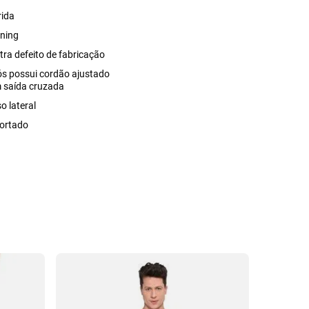
rida
ning
tra defeito de fabricação
ós possui cordão ajustado
 saída cruzada
o lateral
ortado
35
%
OFF