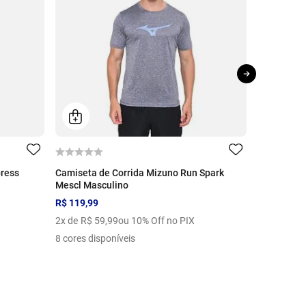
ress
Camiseta de Corrida Mizuno Run Spark
Tênis Mizu
Mescl Masculino
De
R$ 1.99
R$ 119,99
10
x de
R$
2
x de
R$
59
,
99
ou 10% Off no PIX
10 cores di
8 cores disponíveis