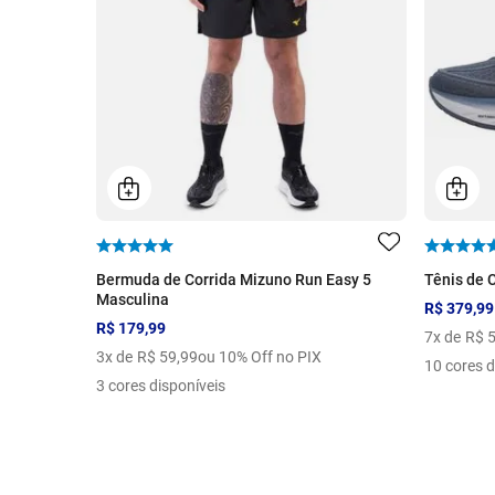
Bermuda de Corrida Mizuno Run Easy 5
Tênis de 
Masculina
R$ 379,99
R$ 179,99
7
x de
R$
3
x de
R$
59
,
99
ou 10% Off no PIX
10 cores d
3 cores disponíveis