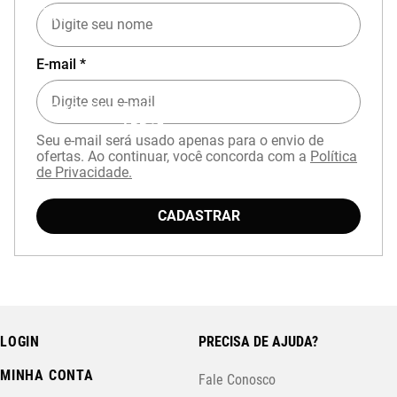
EXPERIÊNCIA MIZUNO NO APP
E-mail *
Baixe o aplicativo Mizuno e garanta
15% OFF
com cupom
APP15
.
Seu e-mail será usado apenas para o envio de
ofertas. Ao continuar, você concorda com a
Política
de Privacidade.
CADASTRAR
LOGIN
PRECISA DE AJUDA?
MINHA CONTA
Fale Conosco