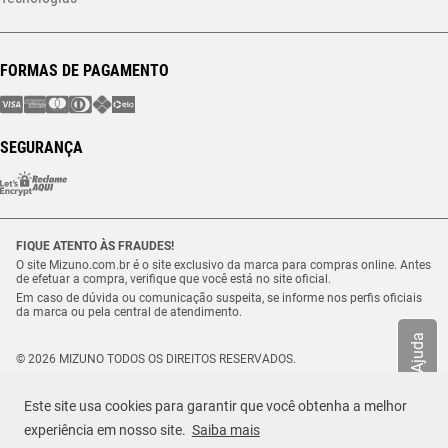
FORMAS DE PAGAMENTO
SEGURANÇA
FIQUE ATENTO ÀS FRAUDES!
O site Mizuno.com.br é o site exclusivo da marca para compras online. Antes
de efetuar a compra, verifique que você está no site oficial.
Em caso de dúvida ou comunicação suspeita, se informe nos perfis oficiais
da marca ou pela central de atendimento.
Ajuda
© 2026 MIZUNO TODOS OS DIREITOS RESERVADOS.
Vulcabras – SP Comércio de Artigos Esportivos Ltda. – CNPJ
18.565.468/0012-41
Este site usa cookies para garantir que você obtenha a melhor
Estrada Municipal Luiz Lopes Neto, n.º 21 – Tenentes – CEP. 37.640-000 –
Extrema/MG
experiência em nosso site.
Saiba mais