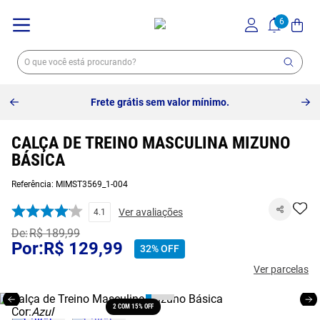
Frete grátis sem valor mínimo.
CALÇA DE TREINO MASCULINA MIZUNO
BÁSICA
Referência
:
MIMST3569_1-004
Ver avaliações
4.1
R$
189
,
99
R$
129
,
99
32%
OFF
Ver parcelas
2 COM 15% OFF
Cor:
Azul