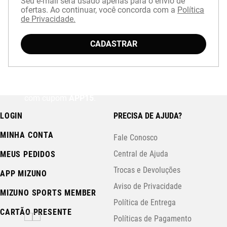
Seu e-mail será usado apenas para o envio de
ofertas. Ao continuar, você concorda com a
Política
de Privacidade.
CADASTRAR
Baixe o aplicativo Mizuno e garanta
15% OFF
com cupom
APP15
.
LOGIN
PRECISA DE AJUDA?
MINHA CONTA
Fale Conosco
Central de Ajuda
MEUS PEDIDOS
Trocas e Devoluções
APP MIZUNO
Aviso de Privacidade
MIZUNO SPORTS MEMBER
Política de Entrega
CARTÃO PRESENTE
Políticas de Pagamento