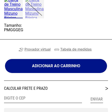
Tamanho:
P
M
G
GG
EG
Provador virtual
Tabela de medidas
ADICIONAR AO CARRINHO