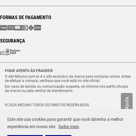
FORMAS DE PAGAMENTO
SEGURANÇA
FIQUE ATENTO ÀS FRAUDES!
O site Mizuno.com.br é o site exclusivo da marca para compras online. Antes
de efetuar a compra, verifique que você está no site oficial.
Em caso de dúvida ou comunicação suspeita, se informe nos perfis oficiais
da marca ou pela central de atendimento.
Ajuda
© 2026 MIZUNO TODOS OS DIREITOS RESERVADOS.
Vulcabras – SP Comércio de Artigos Esportivos Ltda. – CNPJ
18.565.468/0012-41
Este site usa cookies para garantir que você obtenha a melhor
Estrada Municipal Luiz Lopes Neto, n.º 21 – Tenentes – CEP. 37.640-000 –
R$ 419,99
Extrema/MG
experiência em nosso site.
Saiba mais
TAMANHO
Selecione o seu tamanho
ou até
8
x de
R$
52
,
49