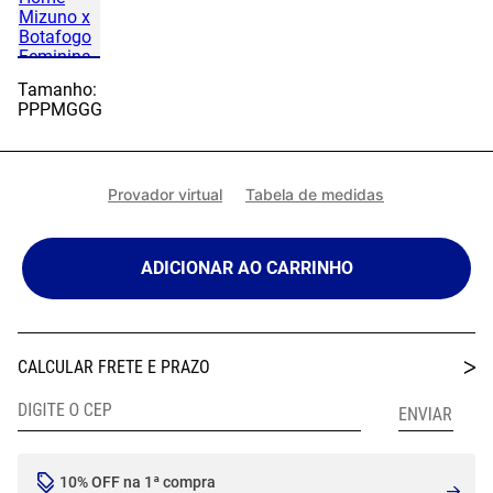
Tamanho:
PP
P
M
G
GG
Provador virtual
Tabela de medidas
ADICIONAR AO CARRINHO
10% OFF na 1ª compra