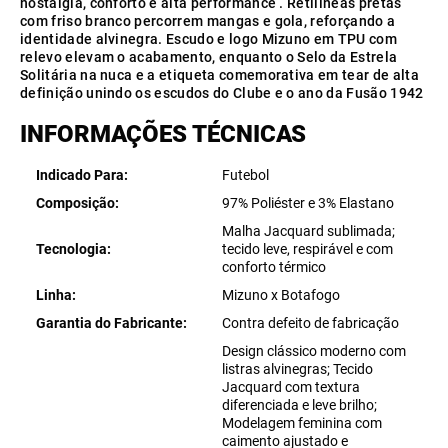
nostalgia, conforto e alta performance . Retilíneas pretas
com friso branco percorrem mangas e gola, reforçando a
identidade alvinegra. Escudo e logo Mizuno em TPU com
relevo elevam o acabamento, enquanto o Selo da Estrela
Solitária na nuca e a etiqueta comemorativa em tear de alta
definição unindo os escudos do Clube e o ano da Fusão 1942
INFORMAÇÕES TÉCNICAS
Indicado Para
Futebol
Composição
97% Poliéster e 3% Elastano
Malha Jacquard sublimada;
Tecnologia
tecido leve, respirável e com
conforto térmico
Linha
Mizuno x Botafogo
Garantia do Fabricante
Contra defeito de fabricação
Design clássico moderno com
listras alvinegras; Tecido
Jacquard com textura
diferenciada e leve brilho;
Modelagem feminina com
caimento ajustado e