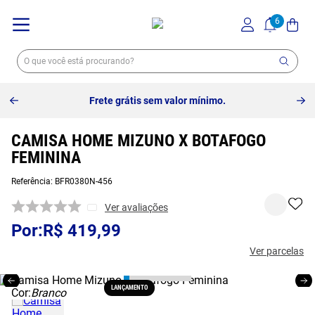
10% off no pix à vista -
Saiba mais
CAMISA HOME MIZUNO X BOTAFOGO
FEMININA
Referência
:
BFR0380N-456
Ver avaliações
R$
419
,
99
Ver parcelas
LANÇAMENTO
Cor:
Branco