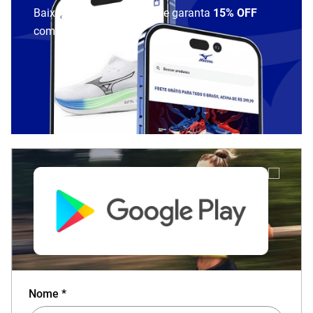
Baixe o aplicativo Mizuno e garanta
15% OFF
com cupom
APP15
.
Nome *