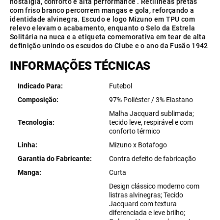
nostalgia, conforto e alta performance . Retilíneas pretas
com friso branco percorrem mangas e gola, reforçando a
identidade alvinegra. Escudo e logo Mizuno em TPU com
relevo elevam o acabamento, enquanto o Selo da Estrela
Solitária na nuca e a etiqueta comemorativa em tear de alta
definição unindo os escudos do Clube e o ano da Fusão 1942
INFORMAÇÕES TÉCNICAS
Indicado Para
Futebol
Composição
97% Poliéster / 3% Elastano
Malha Jacquard sublimada;
Tecnologia
tecido leve, respirável e com
conforto térmico
Linha
Mizuno x Botafogo
Garantia do Fabricante
Contra defeito de fabricação
Manga
Curta
Design clássico moderno com
listras alvinegras; Tecido
Jacquard com textura
diferenciada e leve brilho;