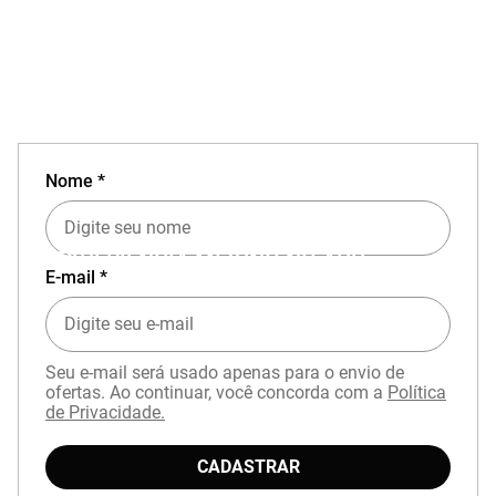
Nome *
EXPERIÊNCIA MIZUNO NO APP
E-mail *
Seu e-mail será usado apenas para o envio de
ofertas. Ao continuar, você concorda com a
Política
de Privacidade.
Baixe o aplicativo Mizuno e garanta
15% OFF
CADASTRAR
com cupom
APP15
.