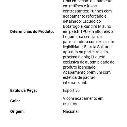
Gola em V com acabamento
em retilínea e frisos
contrastantes; Punhos com
acabamento reforçado e
detalhado; Escudo do
Botafogo e Runbird Mizuno
Diferenciais do Produto
em patch TPU em alto relevo;
Logomarca central da
patrocinadora com excelente
legibilidade; Estrela Solitária
aplicada na parte traseira
próxima à gola; Etiqueta
exclusiva de autenticidade do
produto licenciado;
Acabamento premium com
estética de padrão
internacional.
Estilo da Peça
Esportivo
V com acabamento em
Gola
retilínea
Origem
Nacional