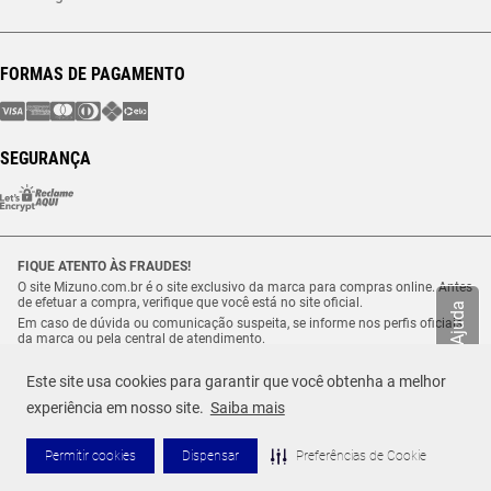
FORMAS DE PAGAMENTO
SEGURANÇA
FIQUE ATENTO ÀS FRAUDES!
O site Mizuno.com.br é o site exclusivo da marca para compras online. Antes
de efetuar a compra, verifique que você está no site oficial.
Ajuda
Em caso de dúvida ou comunicação suspeita, se informe nos perfis oficiais
da marca ou pela central de atendimento.
Este site usa cookies para garantir que você obtenha a melhor
© 2026 MIZUNO TODOS OS DIREITOS RESERVADOS.
R$ 159,99
experiência em nosso site.
Saiba mais
TAMANHO
Vulcabras – SP Comércio de Artigos Esportivos Ltda. – CNPJ
Selecione o seu tamanho
18.565.468/0012-41
ou até
3
x de
R$
53
,
33
Estrada Municipal Luiz Lopes Neto, n.º 21 – Tenentes – CEP. 37.640-000 –
Permitir cookies
Dispensar
Preferências de Cookie
Extrema/MG
ADICIONAR AO CARRINHO