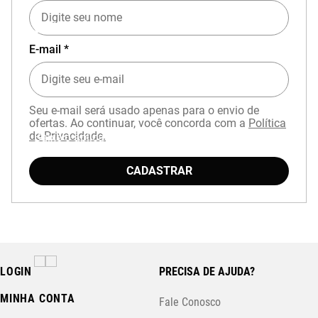
EXPERIÊNCIA MIZUNO NO APP
E-mail *
Seu e-mail será usado apenas para o envio de
ofertas. Ao continuar, você concorda com a
Política
de Privacidade.
Baixe o aplicativo Mizuno e garanta
15% OFF
com cupom
APP15
.
CADASTRAR
LOGIN
PRECISA DE AJUDA?
MINHA CONTA
Fale Conosco