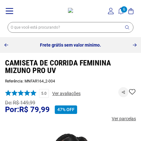
Frete grátis sem valor mínimo.
CAMISETA DE CORRIDA FEMININA
MIZUNO PRO UV
Referência
:
MNFAR164_2-004
Ver avaliações
5.0
R$
149
,
99
R$
79
,
99
47%
OFF
Ver parcelas