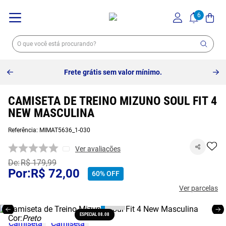
Frete grátis sem valor mínimo.
CAMISETA DE TREINO MIZUNO SOUL FIT 4
NEW MASCULINA
Referência
:
MIMAT5636_1-030
Ver avaliações
R$
179
,
99
R$
72
,
00
60%
OFF
Ver parcelas
ESPECIAL 08.08
Cor:
Preto