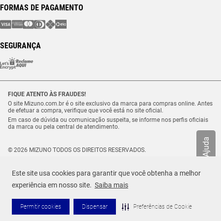
FORMAS DE PAGAMENTO
SEGURANÇA
FIQUE ATENTO ÀS FRAUDES!
O site Mizuno.com.br é o site exclusivo da marca para compras online. Antes
de efetuar a compra, verifique que você está no site oficial.
Em caso de dúvida ou comunicação suspeita, se informe nos perfis oficiais
da marca ou pela central de atendimento.
Ajuda
© 2026 MIZUNO TODOS OS DIREITOS RESERVADOS.
Vulcabras – SP Comércio de Artigos Esportivos Ltda. – CNPJ
18.565.468/0012-41
Este site usa cookies para garantir que você obtenha a melhor
Estrada Municipal Luiz Lopes Neto, n.º 21 – Tenentes – CEP. 37.640-000 –
R$ 72,00
Extrema/MG
experiência em nosso site.
Saiba mais
TAMANHO
Selecione o seu tamanho
ou até
1
x de
R$
72
,
00
Permitir cookies
Dispensar
Preferências de Cookie
ADICIONAR AO CARRINHO