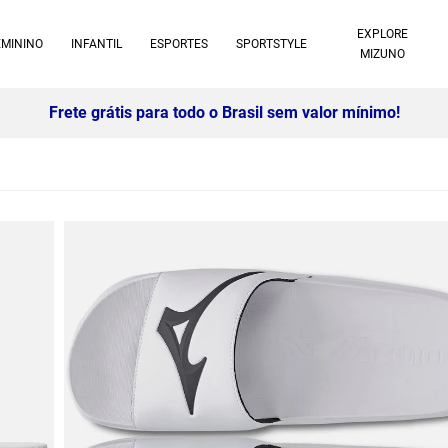
EXPLORE
EMININO
INFANTIL
ESPORTES
SPORTSTYLE
MIZUNO
10% off no pix à vista -
Saiba mais