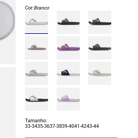
Cor:
Branco
Tamanho:
33-34
35-36
37-38
39-40
41-42
43-44