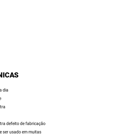
NICAS
a dia
e
tra
A
tra defeito de fabricação
e ser usado em muitas