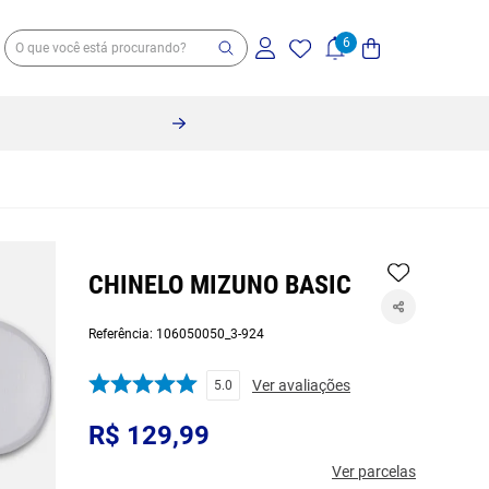
CHINELO MIZUNO BASIC
Referência
:
106050050_3-924
Ver avaliações
5.0
R$
129
,
99
Ver parcelas