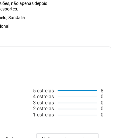
siões, não apenas depois
 esportes.
nelo, Sandália
ional
5
estrelas
8
4
estrelas
0
3
estrelas
0
2
estrelas
0
1
estrelas
0