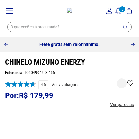
Frete grátis sem valor mínimo.
CHINELO MIZUNO ENERZY
Referência
:
106049049_3-456
Ver avaliações
4.6
R$
179
,
99
Ver parcelas