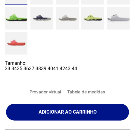
Tamanho:
33-34
35-36
37-38
39-40
41-42
43-44
Provador virtual
Tabela de medidas
ADICIONAR AO CARRINHO