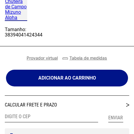
Tamanho:
38
39
40
41
42
43
44
Provador virtual
Tabela de medidas
ADICIONAR AO CARRINHO