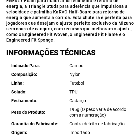
ENERZY Foam para maior amortecimento e retorno de
energia, a Triangle Studs para aderência que impulsiona a
velocidade e palmilha KaRVO Half-Board para retorno de
energia que aumenta a corrida. Esta chuteira é perfeita para
jogadores que desejam o ajuste perfeito exclusivo da Mizuno
sem couro de canguru, com recursos que melhoram o ajuste,
como o Engineered Fit Woven, o Engineered Fit Flame e o
Engineered Fit Sponge.
INFORMAÇÕES TÉCNICAS
Indicado Para
Campo
Composição
Nylon
Linha
Futebol
Solado
TPU
Fechamento
Cadarço
195g (O peso varia de acordo
Peso do Produto
com a numeração)
Garantia do Fabricante
Contra defeito de fabricação
Origem
Importado