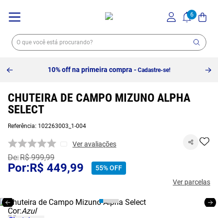
10% off na primeira compra -
Cadastre-se!
CHUTEIRA DE CAMPO MIZUNO ALPHA
SELECT
Referência
:
102263003_1-004
Ver avaliações
R$
999
,
99
R$
449
,
99
55%
OFF
Ver parcelas
Cor:
Azul