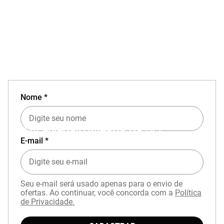
Nome *
EXPERIÊNCIA MIZUNO NO APP
E-mail *
Seu e-mail será usado apenas para o envio de
ofertas. Ao continuar, você concorda com a
Política
de Privacidade.
Baixe o aplicativo Mizuno e garanta
15% OFF
com cupom
APP15
.