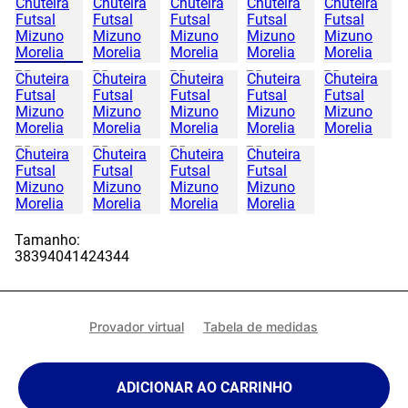
Tamanho:
38
39
40
41
42
43
44
Provador virtual
Tabela de medidas
ADICIONAR AO CARRINHO