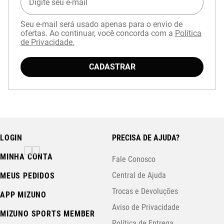
Seu e-mail será usado apenas para o envio de
ofertas. Ao continuar, você concorda com a
Política
de Privacidade.
Baixe o aplicativo Mizuno e garanta
15% OFF
CADASTRAR
com cupom
APP15
.
LOGIN
PRECISA DE AJUDA?
MINHA CONTA
Fale Conosco
Central de Ajuda
MEUS PEDIDOS
Trocas e Devoluções
APP MIZUNO
Aviso de Privacidade
MIZUNO SPORTS MEMBER
Política de Entrega