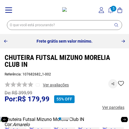
Frete grátis sem valor mínimo.
CHUTEIRA FUTSAL MIZUNO MORELIA
CLUB IN
Referência
:
107682682_1-002
Ver avaliações
R$
399
,
99
R$
179
,
99
55%
OFF
Ver parcelas
Cor:
Amarelo