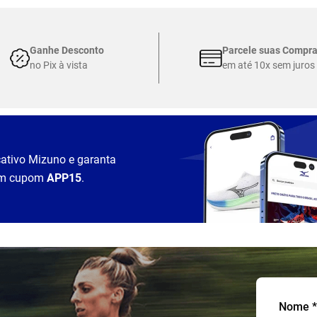
Ganhe Desconto
Parcele suas Compr
no Pix à vista
em até 10x sem juros
cativo Mizuno e garanta
m cupom
APP15
.
Nome *