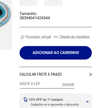
Tamanho:
38
39
40
41
42
43
44
Provador virtual
Tabela de medidas
ADICIONAR AO CARRINHO
10% OFF na 1ª compra
Cadastre-se e aproveite o desconto