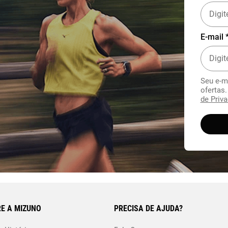
E-mail 
Seu e-m
ofertas
de Priva
E A MIZUNO
PRECISA DE AJUDA?