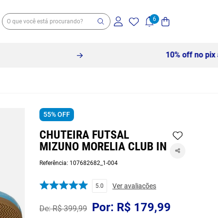
55%
OFF
CHUTEIRA FUTSAL
MIZUNO MORELIA CLUB IN
Referência
:
107682682_1-004
Ver avaliações
5.0
R$
179
,
99
R$
399
,
99