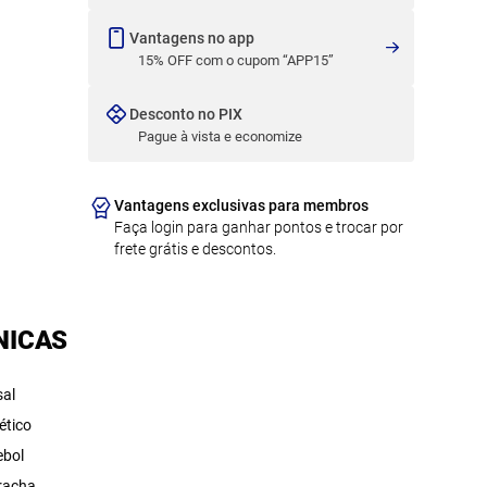
Vantagens no app
15% OFF com o cupom “APP15”
Desconto no PIX
Pague à vista e economize
Vantagens exclusivas para membros
Faça login para ganhar pontos e trocar por
frete grátis e descontos.
NICAS
sal
ético
ebol
racha