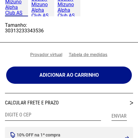
Tamanho:
30
31
32
33
34
35
36
Provador virtual
Tabela de medidas
ADICIONAR AO CARRINHO
10% OFF na 1ª compra