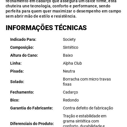
fechamento em cadarço que assegura um calce firme, esta
chuteira une tecnologia, conforto e performance, sendo
perfeita para quem quer maximizar o desempenho em campo
sem abrir mão de estilo e resistência.
INFORMAÇÕES TÉCNICAS
Indicado Para
Society
Composição
Sintético
Altura do Cano
Baixo
Linha
Alpha Club
Pisada
Neutra
Borracha com micro travas
Solado
fixas
Fechamento
Cadarço
Bico
Redondo
Garantia do Fabricante
Contra defeito de fabricação
Tração e estabilidade em
grama sintética com
Diferenciais do Produto
conforto, durabilidade e