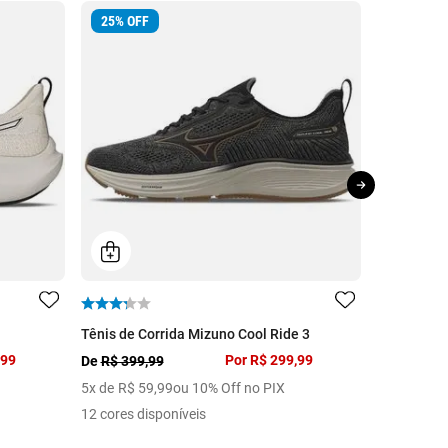
25
%
OFF
46
%
OFF
Tênis de Corrida Mizuno Cool Ride 3
Tênis de C
,99
Por
R$ 299,99
De
R$ 399,99
De
R$ 799,
5
x de
R$
59
,
99
ou 10% Off no PIX
8
x de
R$
5
12 cores disponíveis
4 cores dis