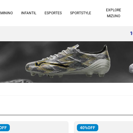
EXPLORE
EMININO
INFANTIL
ESPORTES
SPORTSTYLE
MIZUNO
10% off no pix à vista -
Saiba mais
OFF
40%
OFF