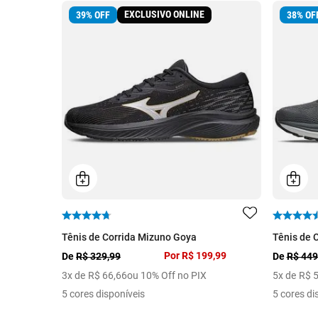
EXCLUSIVO ONLINE
39
%
OFF
38
%
OF
Tênis de Corrida Mizuno Goya
Tênis de 
Por
R$ 199,99
De
R$ 329,99
De
R$ 449
3
x de
R$
66
,
66
ou 10% Off no PIX
5
x de
R$
5 cores disponíveis
5 cores di