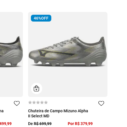
46%
OFF
42
43
38
39
40
41
42
43
ha
Chuteira de Campo Mizuno Alpha
II Select MD
44
499
,
99
De
R$
699
,
99
Por
R$
379
,
99