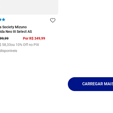
43
a Society Mizuno
da Neo III Select AS
99
,
99
Por
R$
349
,
99
$
58
,
33
ou 10% Off no PIX
disponíveis