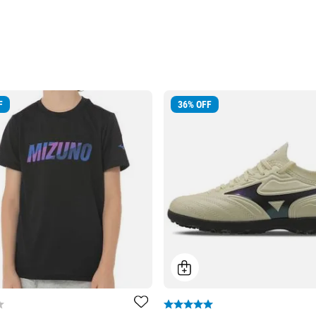
F
36
%
OFF