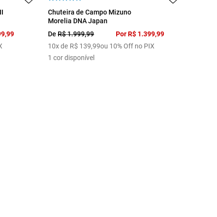
38
39
41
42
43
42
43
II
Chuteira de Campo Mizuno
Morelia DNA Japan
99
,
99
De
R$
1
.
999
,
99
Por
R$
1
.
399
,
99
X
10
x de
R$
139
,
99
ou 10% Off no PIX
1
cor disponível