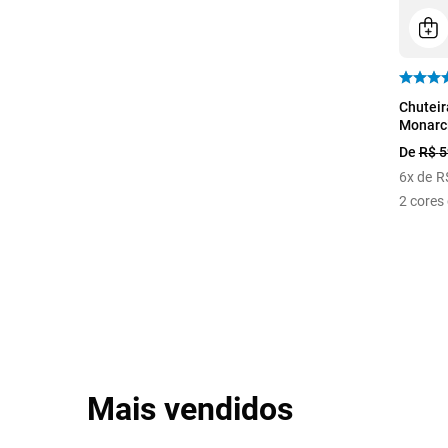
38
Chuteir
Monarci
De
R$
5
6
x de
R
2
cores 
Mais vendidos