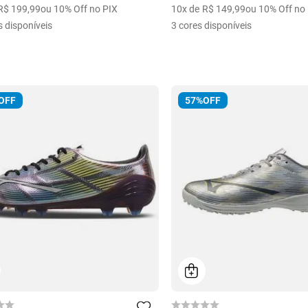
R$
199
,
99
ou 10% Off no PIX
10
x de
R$
149
,
99
ou 10% Off no
s disponíveis
3
cores disponíveis
OFF
57%
OFF