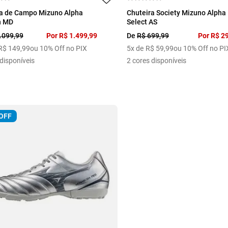
39
40
41
42
43
38
39
40
41
ra de Campo Mizuno Alpha
Chuteira Society Mizuno Alpha 
n MD
Select AS
44
.
099
,
99
Por
R$
1
.
499
,
99
De
R$
699
,
99
Por
R$
2
R$
149
,
99
ou 10% Off no PIX
5
x de
R$
59
,
99
ou 10% Off no PI
disponíveis
2
cores disponíveis
OFF