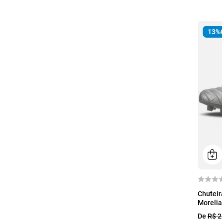
13%
38
Chutei
Morelia
De
R$
2