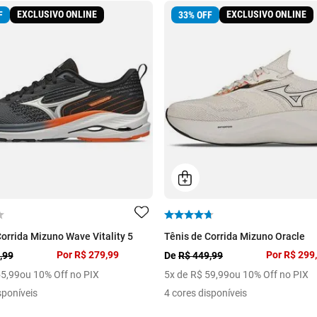
EXCLUSIVO ONLINE
EXCLUSIVO ONLINE
F
33
%
OFF
Corrida Mizuno Wave Vitality 5
Tênis de Corrida Mizuno Oracle
Por
R$ 279,99
Por
R$ 299
,99
De
R$ 449,99
55
,
99
ou 10% Off no PIX
5
x de
R$
59
,
99
ou 10% Off no PIX
sponíveis
4 cores disponíveis