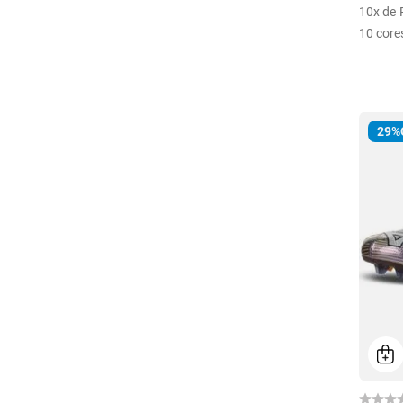
10
x de
10
core
29%