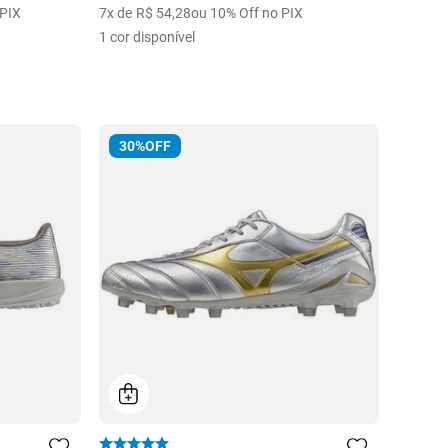
 PIX
7
x de
R$
54
,
28
ou 10% Off no PIX
1
cor disponível
30%
OFF