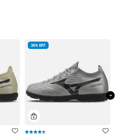
36
%
OFF
18
%
OFF