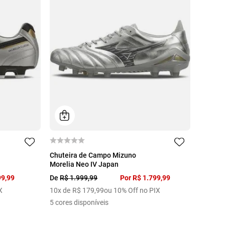
42
43
38
39
40
41
42
43
Chuteira de Campo Mizuno
Morelia Neo IV Japan
44
99
,
99
De
R$
1
.
999
,
99
Por
R$
1
.
799
,
99
X
10
x de
R$
179
,
99
ou 10% Off no PIX
5
cores disponíveis