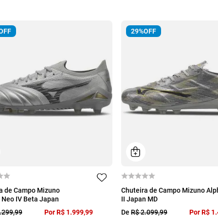
OFF
29%
OFF
39
40
42
43
44
38
39
40
41
ra de Campo Mizuno
Chuteira de Campo Mizuno Alp
 Neo IV Beta Japan
II Japan MD
44
.
299
,
99
Por
R$
1
.
999
,
99
De
R$
2
.
099
,
99
Por
R$
1
.