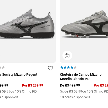
39
38
39
40
41
a Society Mizuno Regent
Chuteira de Campo Mizuno
Morelia Classic MD
44
99
,
99
Por
R$
239
,
99
De
R$
499
,
99
Por
R$
2
$
59
,
99
ou 10% Off no PIX
5
x de
R$
59
,
99
ou 10% Off no PI
s disponíveis
10
cores disponíveis