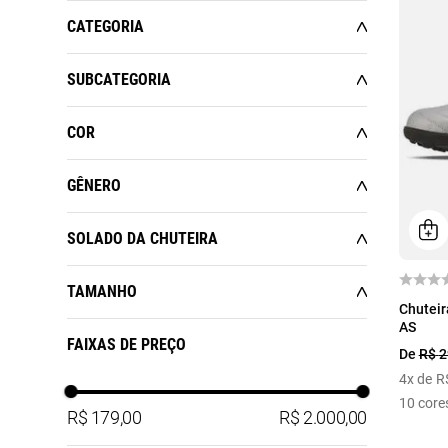
ESPORTES
CATEGORIA
MASCULINO
CALÇADOS
SUBCATEGORIA
KIDS
FUTEBOL
CHUTEIRAS
COR
GÊNERO
Multicolor
Prata
MENINAS
SOLADO DA CHUTEIRA
MENINOS
CAMPO
TAMANHO
38
Chuteir
FUTSAL
AS
31
33
38
39
FAIXAS DE PREÇO
De
R$
2
SOCIETY
40
41
42
43
4
x de
R
10
core
44
R$ 179,00
R$ 2.000,00