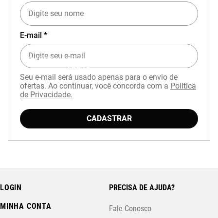
EXPERIÊNCIA MIZUNO NO APP
E-mail *
Baixe o aplicativo Mizuno e garanta
15% OFF
com cupom
APP15
.
Seu e-mail será usado apenas para o envio de
ofertas. Ao continuar, você concorda com a
Política
de Privacidade.
CADASTRAR
LOGIN
PRECISA DE AJUDA?
MINHA CONTA
Fale Conosco