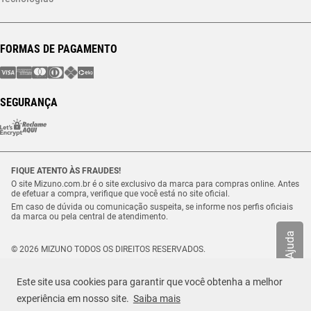
FORMAS DE PAGAMENTO
SEGURANÇA
FIQUE ATENTO ÀS FRAUDES!
O site Mizuno.com.br é o site exclusivo da marca para compras online. Antes
de efetuar a compra, verifique que você está no site oficial.
Em caso de dúvida ou comunicação suspeita, se informe nos perfis oficiais
da marca ou pela central de atendimento.
Ajuda
© 2026 MIZUNO TODOS OS DIREITOS RESERVADOS.
Vulcabras – SP Comércio de Artigos Esportivos Ltda. – CNPJ
18.565.468/0012-41
Este site usa cookies para garantir que você obtenha a melhor
Estrada Municipal Luiz Lopes Neto, n.º 21 – Tenentes – CEP. 37.640-000 –
Extrema/MG
experiência em nosso site.
Saiba mais