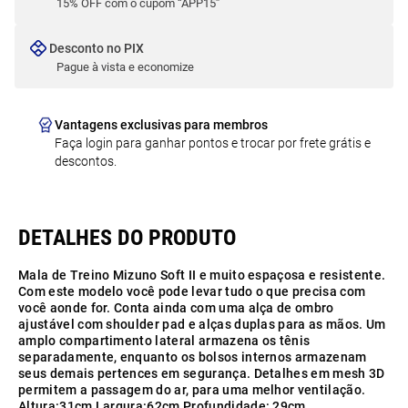
15% OFF com o cupom “APP15”
Desconto no PIX
Pague à vista e economize
Vantagens exclusivas para membros
Faça login para ganhar pontos e trocar por frete grátis e
descontos.
Mala de Treino Mizuno Soft II e muito espaçosa e resistente.
Com este modelo você pode levar tudo o que precisa com
você aonde for. Conta ainda com uma alça de ombro
ajustável com shoulder pad e alças duplas para as mãos. Um
amplo compartimento lateral armazena os tênis
separadamente, enquanto os bolsos internos armazenam
seus demais pertences em segurança. Detalhes em mesh 3D
permitem a passagem do ar, para uma melhor ventilação.
Altura:31cm Largura:62cm Profundidade: 29cm