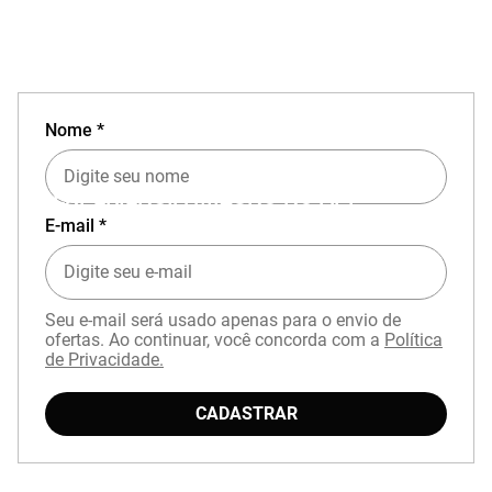
Nome *
EXPERIÊNCIA MIZUNO NO APP
E-mail *
Seu e-mail será usado apenas para o envio de
ofertas. Ao continuar, você concorda com a
Política
de Privacidade.
Baixe o aplicativo Mizuno e garanta
15% OFF
com cupom
APP15
.
CADASTRAR