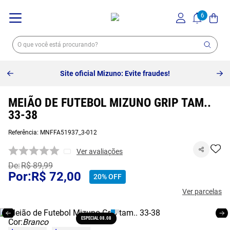
Site oficial Mizuno: Evite fraudes!
MEIÃO DE FUTEBOL MIZUNO GRIP TAM..
33-38
Referência
:
MNFFA51937_3-012
Ver avaliações
R$
89
,
99
R$
72
,
00
20%
OFF
Ver parcelas
ESPECIAL 08.08
Cor:
Branco