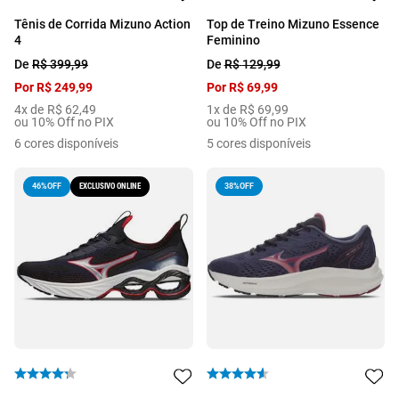
Tênis de Corrida Mizuno Action
Top de Treino Mizuno Essence
4
Feminino
De
R$
399
,
99
De
R$
129
,
99
Por
R$
249
,
99
Por
R$
69
,
99
4
x de
R$
62
,
49
1
x de
R$
69
,
99
ou 10% Off no PIX
ou 10% Off no PIX
6
cores disponíveis
5
cores disponíveis
EXCLUSIVO ONLINE
38%
OFF
46%
OFF