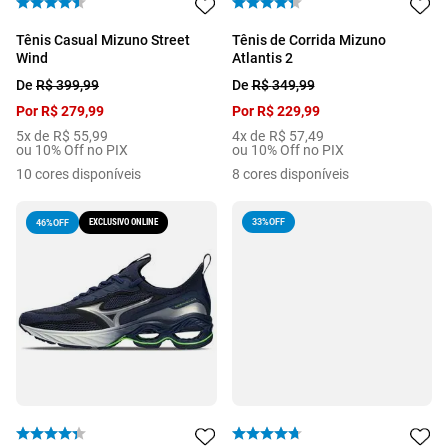
Tênis Casual Mizuno Street
Tênis de Corrida Mizuno
Wind
Atlantis 2
De
R$
399
,
99
De
R$
349
,
99
Por
R$
279
,
99
Por
R$
229
,
99
5
x de
R$
55
,
99
4
x de
R$
57
,
49
ou 10% Off no PIX
ou 10% Off no PIX
10
cores disponíveis
8
cores disponíveis
EXCLUSIVO ONLINE
33%
OFF
46%
OFF