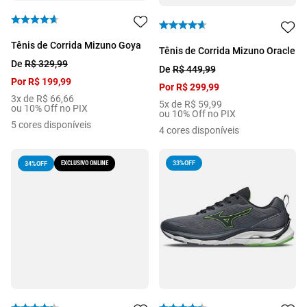
Tênis de Corrida Mizuno Goya
Tênis de Corrida Mizuno Oracle
De
R$
329
,
99
De
R$
449
,
99
Por
R$
199
,
99
Por
R$
299
,
99
3
x de
R$
66
,
66
5
x de
R$
59
,
99
ou 10% Off no PIX
ou 10% Off no PIX
5
cores disponíveis
4
cores disponíveis
EXCLUSIVO ONLINE
33%
OFF
34%
OFF