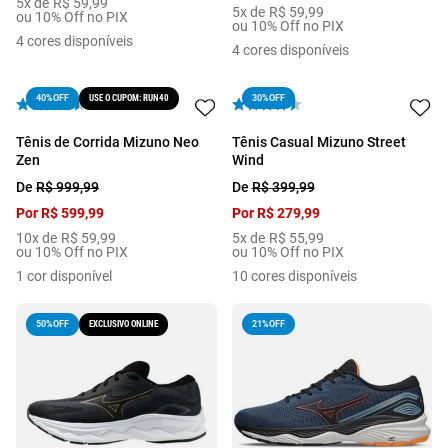
5
x de
R$
59
,
99
5
x de
R$
59
,
99
ou 10% Off no PIX
ou 10% Off no PIX
4
cores disponíveis
4
cores disponíveis
USE O CUPOM: RUN40
30%
OFF
40%
OFF
Tênis de Corrida Mizuno Neo
Tênis Casual Mizuno Street
Zen
Wind
De
R$
999
,
99
De
R$
399
,
99
Por
R$
599
,
99
Por
R$
279
,
99
10
x de
R$
59
,
99
5
x de
R$
55
,
99
ou 10% Off no PIX
ou 10% Off no PIX
1
cor disponível
10
cores disponíveis
EXCLUSIVO ONLINE
21%
OFF
50%
OFF