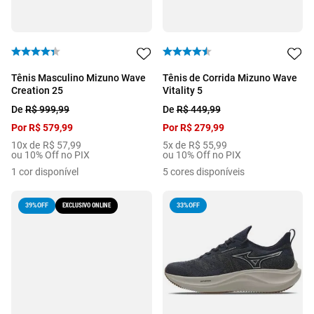
Tênis Masculino Mizuno Wave
Tênis de Corrida Mizuno Wave
Creation 25
Vitality 5
De
R$
999
,
99
De
R$
449
,
99
Por
R$
579
,
99
Por
R$
279
,
99
10
x de
R$
57
,
99
5
x de
R$
55
,
99
ou 10% Off no PIX
ou 10% Off no PIX
1
cor disponível
5
cores disponíveis
EXCLUSIVO ONLINE
33%
OFF
39%
OFF