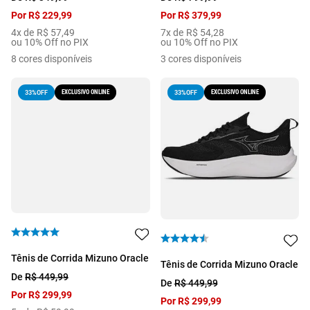
Por
R$
229
,
99
Por
R$
379
,
99
4
x de
R$
57
,
49
7
x de
R$
54
,
28
ou 10% Off no PIX
ou 10% Off no PIX
8
cores disponíveis
3
cores disponíveis
EXCLUSIVO ONLINE
EXCLUSIVO ONLINE
33%
OFF
33%
OFF
Tênis de Corrida Mizuno Oracle
Tênis de Corrida Mizuno Oracle
De
R$
449
,
99
De
R$
449
,
99
Por
R$
299
,
99
Por
R$
299
,
99