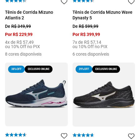
Tênis de Corrida Mizuno
Tênis de Corrida Mizuno Wave
Atlantis 2
Dynasty 5
De
R$
349
,
99
De
R$
599
,
99
Por
R$
229
,
99
Por
R$
399
,
99
4
x de
R$
57
,
49
7
x de
R$
57
,
14
ou 10% Off no PIX
ou 10% Off no PIX
8
cores disponíveis
6
cores disponíveis
EXCLUSIVO ONLINE
EXCLUSIVO ONLINE
38%
OFF
39%
OFF