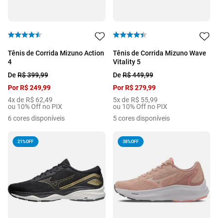
Tênis de Corrida Mizuno Action
Tênis de Corrida Mizuno Wave
4
Vitality 5
De
R$
399
,
99
De
R$
449
,
99
Por
R$
249
,
99
Por
R$
279
,
99
4
x de
R$
62
,
49
5
x de
R$
55
,
99
ou 10% Off no PIX
ou 10% Off no PIX
6
cores disponíveis
5
cores disponíveis
21%
OFF
38%
OFF