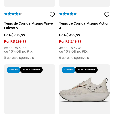
Tênis de Corrida Mizuno Wave
Tênis de Corrida Mizuno Action
Falcon 5
4
De
R$
379
,
99
De
R$
399
,
99
Por
R$
299
,
99
Por
R$
249
,
99
5
x de
R$
59
,
99
4
x de
R$
62
,
49
ou 10% Off no PIX
ou 10% Off no PIX
5
cores disponíveis
6
cores disponíveis
EXCLUSIVO ONLINE
EXCLUSIVO ONLINE
39%
OFF
33%
OFF