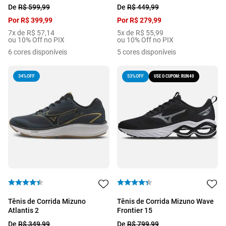
De
R$
599
,
99
De
R$
449
,
99
Por
R$
399
,
99
Por
R$
279
,
99
7
x de
R$
57
,
14
5
x de
R$
55
,
99
ou 10% Off no PIX
ou 10% Off no PIX
6
cores disponíveis
5
cores disponíveis
34%
OFF
USE O CUPOM: RUN40
53%
OFF
Tênis de Corrida Mizuno
Tênis de Corrida Mizuno Wave
Atlantis 2
Frontier 15
De
R$
349
,
99
De
R$
799
,
99