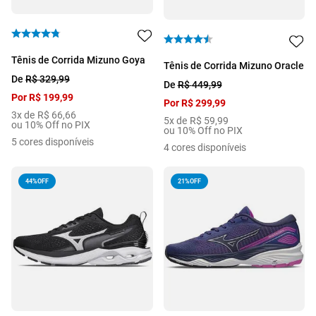
Tênis de Corrida Mizuno Goya
Tênis de Corrida Mizuno Oracle
De
R$
329
,
99
De
R$
449
,
99
Por
R$
199
,
99
Por
R$
299
,
99
3
x de
R$
66
,
66
5
x de
R$
59
,
99
ou 10% Off no PIX
ou 10% Off no PIX
5
cores disponíveis
4
cores disponíveis
44%
OFF
21%
OFF