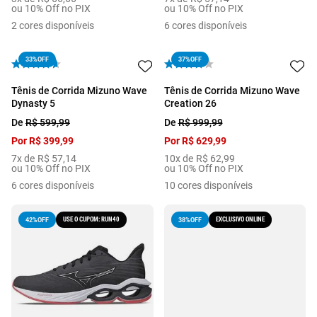
ou 10% Off no PIX
ou 10% Off no PIX
2
cores disponíveis
6
cores disponíveis
33%
OFF
37%
OFF
Tênis de Corrida Mizuno Wave
Tênis de Corrida Mizuno Wave
Dynasty 5
Creation 26
De
R$
599
,
99
De
R$
999
,
99
Por
R$
399
,
99
Por
R$
629
,
99
7
x de
R$
57
,
14
10
x de
R$
62
,
99
ou 10% Off no PIX
ou 10% Off no PIX
6
cores disponíveis
10
cores disponíveis
USE O CUPOM: RUN40
EXCLUSIVO ONLINE
42%
OFF
38%
OFF