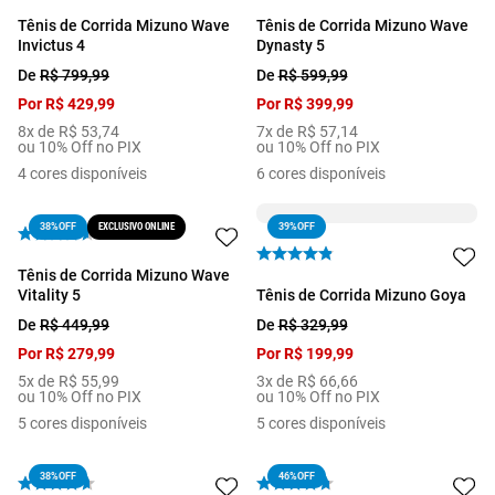
Tênis de Corrida Mizuno Wave
Tênis de Corrida Mizuno Wave
Invictus 4
Dynasty 5
De
R$
799
,
99
De
R$
599
,
99
Por
R$
429
,
99
Por
R$
399
,
99
8
x de
R$
53
,
74
7
x de
R$
57
,
14
ou 10% Off no PIX
ou 10% Off no PIX
4
cores disponíveis
6
cores disponíveis
EXCLUSIVO ONLINE
39%
OFF
38%
OFF
Tênis de Corrida Mizuno Wave
Vitality 5
Tênis de Corrida Mizuno Goya
De
R$
449
,
99
De
R$
329
,
99
Por
R$
279
,
99
Por
R$
199
,
99
5
x de
R$
55
,
99
3
x de
R$
66
,
66
ou 10% Off no PIX
ou 10% Off no PIX
5
cores disponíveis
5
cores disponíveis
38%
OFF
46%
OFF