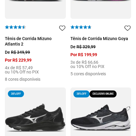
Tênis de Corrida Mizuno
Tênis de Corrida Mizuno Goya
Atlantis 2
De
R$
329
,
99
De
R$
349
,
99
Por
R$
199
,
99
Por
R$
229
,
99
3
x de
R$
66
,
66
ou 10% Off no PIX
4
x de
R$
57
,
49
ou 10% Off no PIX
5
cores disponíveis
8
cores disponíveis
38%
OFF
EXCLUSIVO ONLINE
38%
OFF