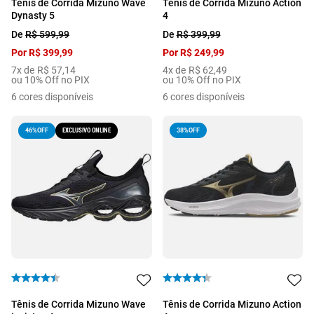
Tênis de Corrida Mizuno Wave
Tênis de Corrida Mizuno Action
Dynasty 5
4
De
R$
599
,
99
De
R$
399
,
99
Por
R$
399
,
99
Por
R$
249
,
99
7
x de
R$
57
,
14
4
x de
R$
62
,
49
ou 10% Off no PIX
ou 10% Off no PIX
6
cores disponíveis
6
cores disponíveis
EXCLUSIVO ONLINE
38%
OFF
46%
OFF
Tênis de Corrida Mizuno Wave
Tênis de Corrida Mizuno Action