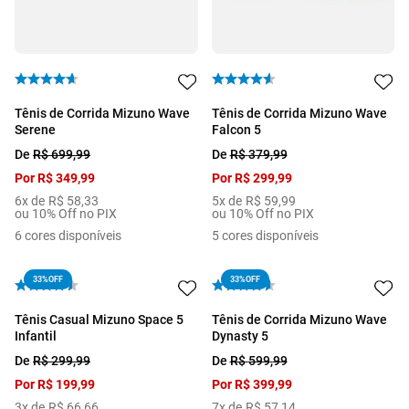
Tênis de Corrida Mizuno Wave
Tênis de Corrida Mizuno Wave
Serene
Falcon 5
De
R$
699
,
99
De
R$
379
,
99
Por
R$
349
,
99
Por
R$
299
,
99
6
x de
R$
58
,
33
5
x de
R$
59
,
99
ou 10% Off no PIX
ou 10% Off no PIX
6
cores disponíveis
5
cores disponíveis
33%
OFF
33%
OFF
Tênis Casual Mizuno Space 5
Tênis de Corrida Mizuno Wave
Infantil
Dynasty 5
De
R$
299
,
99
De
R$
599
,
99
Por
R$
199
,
99
Por
R$
399
,
99
3
x de
R$
66
,
66
7
x de
R$
57
,
14