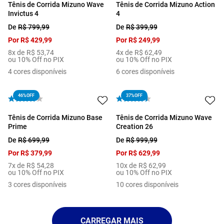
Tênis de Corrida Mizuno Wave
Tênis de Corrida Mizuno Action
Invictus 4
4
De
R$
799
,
99
De
R$
399
,
99
Por
R$
429
,
99
Por
R$
249
,
99
8
x de
R$
53
,
74
4
x de
R$
62
,
49
ou 10% Off no PIX
ou 10% Off no PIX
4
cores disponíveis
6
cores disponíveis
46%
OFF
37%
OFF
Tênis de Corrida Mizuno Base
Tênis de Corrida Mizuno Wave
Prime
Creation 26
De
R$
699
,
99
De
R$
999
,
99
Por
R$
379
,
99
Por
R$
629
,
99
7
x de
R$
54
,
28
10
x de
R$
62
,
99
ou 10% Off no PIX
ou 10% Off no PIX
3
cores disponíveis
10
cores disponíveis