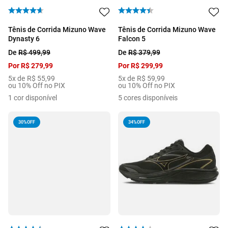
Tênis de Corrida Mizuno Wave
Tênis de Corrida Mizuno Wave
Dynasty 6
Falcon 5
De
R$
499
,
99
De
R$
379
,
99
Por
R$
279
,
99
Por
R$
299
,
99
5
x de
R$
55
,
99
5
x de
R$
59
,
99
ou 10% Off no PIX
ou 10% Off no PIX
1
cor disponível
5
cores disponíveis
30%
OFF
34%
OFF