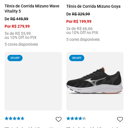
Tênis de Corrida Mizuno Wave
Tênis de Corrida Mizuno Goya
Vitality 5
De
R$
329
,
99
De
R$
449
,
99
Por
R$
199
,
99
Por
R$
279
,
99
3
x de
R$
66
,
66
ou 10% Off no PIX
5
x de
R$
55
,
99
ou 10% Off no PIX
5
cores disponíveis
5
cores disponíveis
33%
OFF
38%
OFF