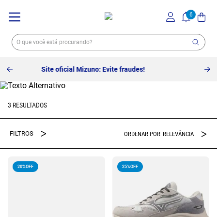
Frete grátis sem valor mínimo.
3
RELEVÂNCIA
20%
OFF
25%
OFF