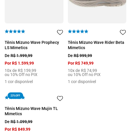
Tênis Mizuno Wave Prophecy
Tênis Mizuno Wave Rider Beta
LS Mimetics
Mimetics
De
R$
1
.
999
,
99
De
R$
999
,
99
Por
R$
1
.
599
,
99
Por
R$
749
,
99
10
x de
R$
159
,
99
10
x de
R$
74
,
99
ou 10% Off no PIX
ou 10% Off no PIX
1
cor disponível
1
cor disponível
23%
OFF
Tênis Mizuno Wave Mujin TL
Mimetics
De
R$
1
.
099
,
99
Por
R$
849
,
99