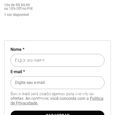
10
x de
R$
84
,
99
ou 10% Off no PIX
1
cor disponível
Nome *
EXPERIÊNCIA MIZUNO NO APP
E-mail *
Seu e-mail será usado apenas para o envio de
Baixe o aplicativo Mizuno e garanta
15% OFF
ofertas. Ao continuar, você concorda com a
Política
com cupom
APP15
.
de Privacidade.