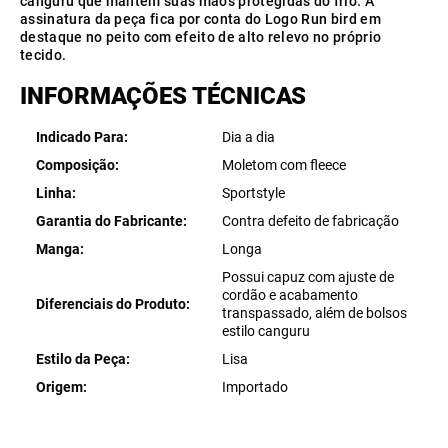
canguru que mantém suas mãos protegidas do frio. A
assinatura da peça fica por conta do Logo Run bird em
destaque no peito com efeito de alto relevo no próprio
tecido.
INFORMAÇÕES TÉCNICAS
Indicado Para
Dia a dia
Composição
Moletom com fleece
Linha
Sportstyle
Garantia do Fabricante
Contra defeito de fabricação
Manga
Longa
Possui capuz com ajuste de
cordão e acabamento
Diferenciais do Produto
transpassado, além de bolsos
estilo canguru
Estilo da Peça
Lisa
Origem
Importado