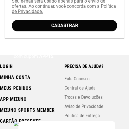
Seu e-mail será usado apenas para o envio de
ofertas. Ao continuar, você concorda com a
Política
de Privacidade.
CADASTRAR
Baixe o aplicativo Mizuno e garanta
15% OFF
com cupom
APP15
.
LOGIN
PRECISA DE AJUDA?
MINHA CONTA
Fale Conosco
Central de Ajuda
MEUS PEDIDOS
Trocas e Devoluções
APP MIZUNO
Aviso de Privacidade
MIZUNO SPORTS MEMBER
Política de Entrega
CARTÃO PRESENTE
Políticas de Pagamento