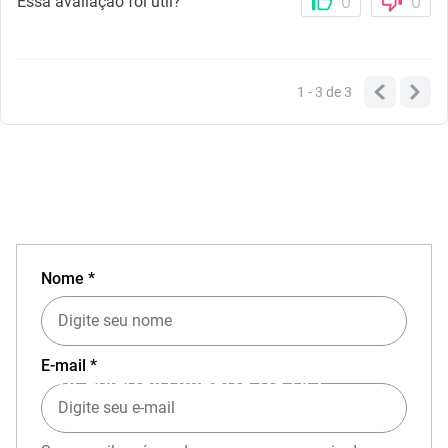
Essa avaliação foi útil?
0
0
1 - 3
de
3
Nome *
E-mail *
EXPERIÊNCIA MIZUNO NO APP