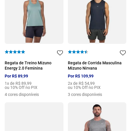
Regata de Treino Mizuno
Regata de Corrida Masculina
Energy 2.0 Feminina
Mizuno Nirvana
Por
R$
89
,
99
Por
R$
109
,
99
1
x de
R$
89
,
99
2
x de
R$
54
,
99
ou 10% Off no PIX
ou 10% Off no PIX
4
cores disponíveis
3
cores disponíveis