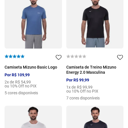
Camiseta Mizuno Basic Logo
Camiseta de Treino Mizuno
Energy 2.0 Masculina
Por
R$
109
,
99
Por
R$
99
,
99
2
x de
R$
54
,
99
ou 10% Off no PIX
1
x de
R$
99
,
99
ou 10% Off no PIX
5
cores disponíveis
7
cores disponíveis