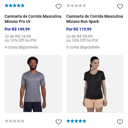
Camiseta de Corrida Masculina
Camiseta de Corrida Masculina
Mizuno Pro Uv
Mizuno Run Spark
Por
R$
149
,
99
Por
R$
119
,
99
2
x de
R$
74
,
99
2
x de
R$
59
,
99
ou 10% Off no PIX
ou 10% Off no PIX
4
cores disponíveis
6
cores disponíveis