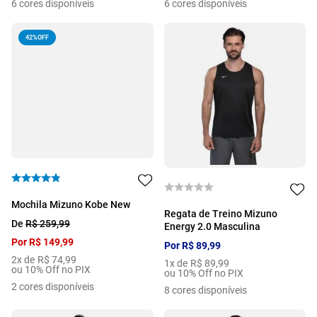
6
cores disponíveis
6
cores disponíveis
42%
OFF
Mochila Mizuno Kobe New
Regata de Treino Mizuno
De
R$
259
,
99
Energy 2.0 Masculina
Por
R$
149
,
99
Por
R$
89
,
99
2
x de
R$
74
,
99
1
x de
R$
89
,
99
ou 10% Off no PIX
ou 10% Off no PIX
2
cores disponíveis
8
cores disponíveis