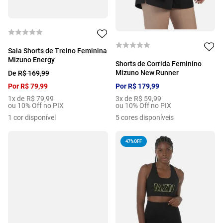
Saia Shorts de Treino Feminina
Mizuno Energy
Shorts de Corrida Feminino
Mizuno New Runner
De
R$
169
,
99
Por
R$
79
,
99
Por
R$
179
,
99
1
x de
R$
79
,
99
3
x de
R$
59
,
99
ou 10% Off no PIX
ou 10% Off no PIX
1
cor disponível
5
cores disponíveis
47%
OFF