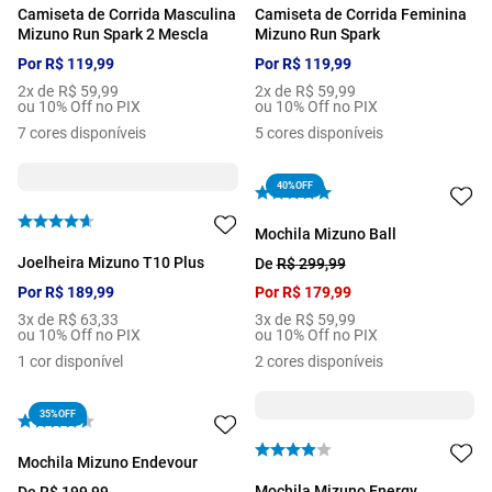
Camiseta de Corrida Masculina
Camiseta de Corrida Feminina
Mizuno Run Spark 2 Mescla
Mizuno Run Spark
Por
R$
119
,
99
Por
R$
119
,
99
2
x de
R$
59
,
99
2
x de
R$
59
,
99
ou 10% Off no PIX
ou 10% Off no PIX
7
cores disponíveis
5
cores disponíveis
40%
OFF
Mochila Mizuno Ball
Joelheira Mizuno T10 Plus
De
R$
299
,
99
Por
R$
189
,
99
Por
R$
179
,
99
3
x de
R$
63
,
33
3
x de
R$
59
,
99
ou 10% Off no PIX
ou 10% Off no PIX
1
cor disponível
2
cores disponíveis
35%
OFF
Mochila Mizuno Endevour
Mochila Mizuno Energy