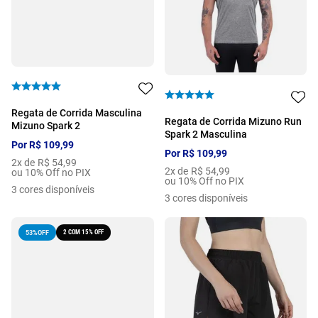
Regata de Corrida Masculina
Regata de Corrida Mizuno Run
Mizuno Spark 2
Spark 2 Masculina
Por
R$
109
,
99
Por
R$
109
,
99
2
x de
R$
54
,
99
2
x de
R$
54
,
99
ou 10% Off no PIX
ou 10% Off no PIX
3
cores disponíveis
3
cores disponíveis
2 COM 15% OFF
53%
OFF