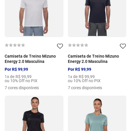
Camiseta de Treino Mizuno
Camiseta de Treino Mizuno
Energy 2.0 Masculina
Energy 2.0 Masculina
Por
R$
99
,
99
Por
R$
99
,
99
1
x de
R$
99
,
99
1
x de
R$
99
,
99
ou 10% Off no PIX
ou 10% Off no PIX
7
cores disponíveis
7
cores disponíveis