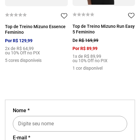
Top de Treino Mizuno Run Easy
Top de Treino Mizuno Essence
5 Feminino
Feminino
De
R$
169
,
99
Por
R$
129
,
99
2
x de
R$
64
,
99
Por
R$
89
,
99
ou 10% Off no PIX
1
x de
R$
89
,
99
5
cores disponíveis
ou 10% Off no PIX
1
cor disponível
Nome *
E-mail *