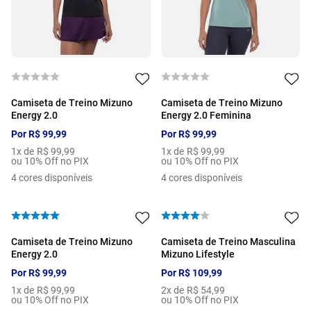
Camiseta de Treino Mizuno
Camiseta de Treino Mizuno
Energy 2.0
Energy 2.0 Feminina
Por
R$
99
,
99
Por
R$
99
,
99
1
x de
R$
99
,
99
1
x de
R$
99
,
99
ou 10% Off no PIX
ou 10% Off no PIX
4
cores disponíveis
4
cores disponíveis
Camiseta de Treino Mizuno
Camiseta de Treino Masculina
Energy 2.0
Mizuno Lifestyle
Por
R$
99
,
99
Por
R$
109
,
99
1
x de
R$
99
,
99
2
x de
R$
54
,
99
ou 10% Off no PIX
ou 10% Off no PIX