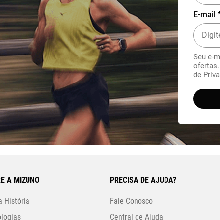
E-mail 
Seu e-m
ofertas
de Priva
E A MIZUNO
PRECISA DE AJUDA?
 História
Fale Conosco
logias
Central de Ajuda