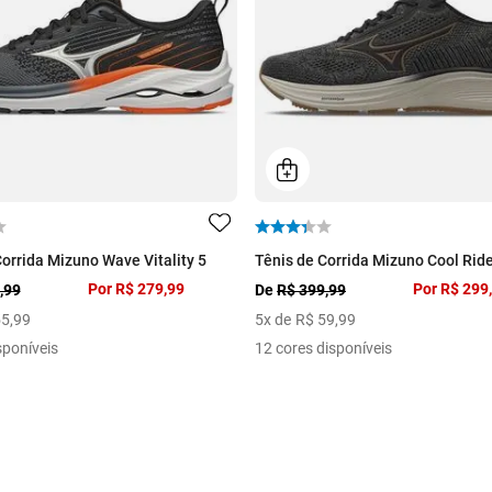
Corrida Mizuno Wave Vitality 5
Tênis de Corrida Mizuno Cool Ride
Por
R$ 279,99
Por
R$ 299
,99
De
R$ 399,99
55
,
99
5
x de
R$
59
,
99
sponíveis
12 cores disponíveis