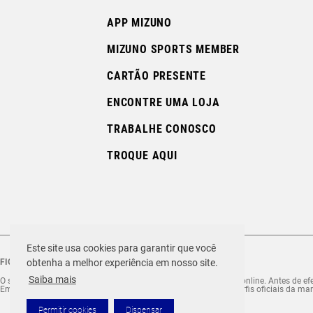
APP MIZUNO
MIZUNO SPORTS MEMBER
CARTÃO PRESENTE
ENCONTRE UMA LOJA
TRABALHE CONOSCO
TROQUE AQUI
Este site usa cookies para garantir que você
FIQUE ATENTO ÀS FRAUDES!
obtenha a melhor experiência em nosso site.
Saiba mais
O site Mizuno.com.br é o site exclusivo da marca para compras online. Antes de efet
Em caso de dúvida ou comunicação suspeita, se informe nos perfis oficiais da mar
Permitir cookies
Dispensar