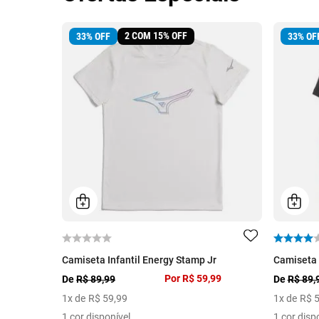
2 COM 15% OFF
33
%
OFF
33
%
OF
Camiseta Infantil Energy Stamp Jr
Camiseta 
Por
R$ 59,99
De
R$ 89,99
De
R$ 89,
1
x de
R$
59
,
99
1
x de
R$
1 cor disponível
1 cor disp