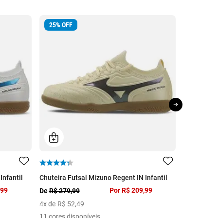
25
%
OFF
25
%
OFF
Infantil
Chuteira Futsal Mizuno Regent IN Infantil
Chuteira Fu
,99
Por
R$ 209,99
De
R$ 279,99
De
R$ 279,
4
x de
R$
52
,
49
4
x de
R$
5
11 cores disponíveis
11 cores di