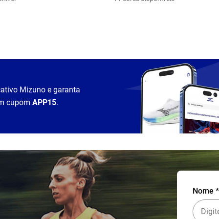
cativo Mizuno e garanta
m cupom
APP15
.
Nome *