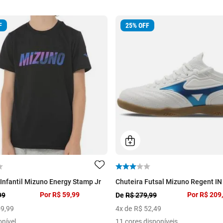
F
25
%
OFF
Infantil Mizuno Energy Stamp Jr
Chuteira Futsal Mizuno Regent IN 
Por
R$ 59,99
Por
R$ 209
99
De
R$ 279,99
59
,
99
4
x de
R$
52
,
49
onível
11 cores disponíveis