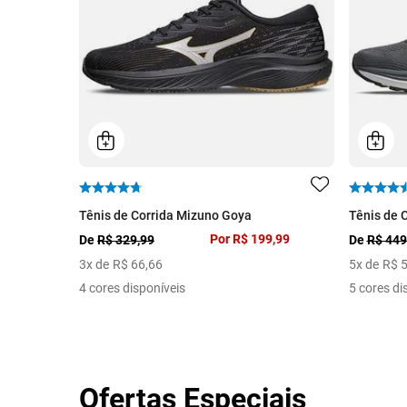
Tênis de Corrida Mizuno Goya
Tênis de 
Por
R$ 199,99
De
R$ 329,99
De
R$ 449
3
x de
R$
66
,
66
5
x de
R$
4 cores disponíveis
5 cores di
Ofertas Especiais