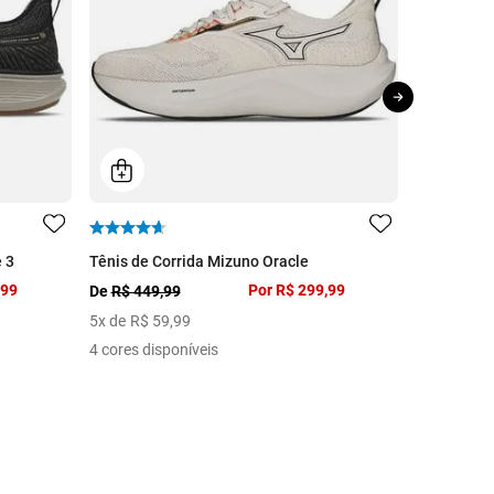
 3
Tênis de Corrida Mizuno Oracle
Tênis Casu
,99
Por
R$ 299,99
De
R$ 449,99
De
R$ 399,
5
x de
R$
59
,
99
5
x de
R$
5
4 cores disponíveis
11 cores di