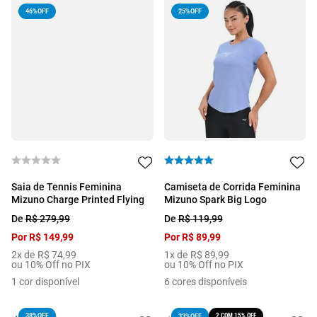
46%
OFF
25%
OFF
Saia de Tennis Feminina
Camiseta de Corrida Feminina
Mizuno Charge Printed Flying
Mizuno Spark Big Logo
De
R$
279
,
99
De
R$
119
,
99
Por
R$
149
,
99
Por
R$
89
,
99
2
x de
R$
74
,
99
1
x de
R$
89
,
99
ou 10% Off no PIX
ou 10% Off no PIX
1
cor disponível
6
cores disponíveis
38%
OFF
2 COM 15% OFF
33%
OFF