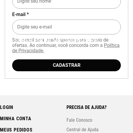
E-mail *
EXPERIÊNCIA MIZUNO NO APP
Seu e-mail será usado apenas para o envio de
ofertas. Ao continuar, você concorda com a
Política
de Privacidade.
CADASTRAR
LOGIN
PRECISA DE AJUDA?
MINHA CONTA
Fale Conosco
Central de Ajuda
MEUS PEDIDOS