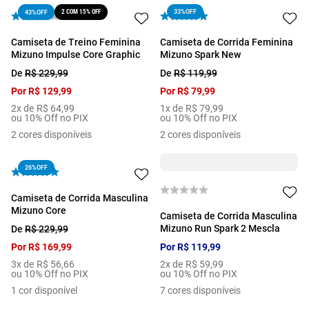
2 COM 15% OFF
33%
OFF
43%
OFF
Camiseta de Treino Feminina
Camiseta de Corrida Feminina
Mizuno Impulse Core Graphic
Mizuno Spark New
De
R$
229
,
99
De
R$
119
,
99
Por
R$
129
,
99
Por
R$
79
,
99
2
x de
R$
64
,
99
1
x de
R$
79
,
99
ou 10% Off no PIX
ou 10% Off no PIX
2
cores disponíveis
2
cores disponíveis
26%
OFF
Camiseta de Corrida Masculina
Mizuno Core
Camiseta de Corrida Masculina
Mizuno Run Spark 2 Mescla
De
R$
229
,
99
Por
R$
169
,
99
Por
R$
119
,
99
3
x de
R$
56
,
66
2
x de
R$
59
,
99
ou 10% Off no PIX
ou 10% Off no PIX
1
cor disponível
7
cores disponíveis