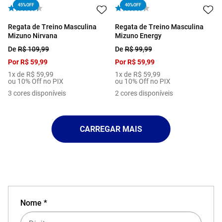
45%
OFF
40%
OFF
Regata de Treino Masculina
Regata de Treino Masculina
Mizuno Nirvana
Mizuno Energy
De
R$
109
,
99
De
R$
99
,
99
Por
R$
59
,
99
Por
R$
59
,
99
1
x de
R$
59
,
99
1
x de
R$
59
,
99
ou 10% Off no PIX
ou 10% Off no PIX
3
cores disponíveis
2
cores disponíveis
Nome *