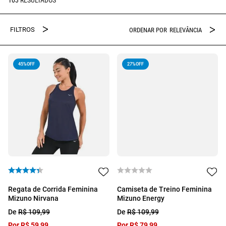
RELEVÂNCIA
45%
OFF
27%
OFF
Regata de Corrida Feminina
Camiseta de Treino Feminina
Mizuno Nirvana
Mizuno Energy
De
R$
109
,
99
De
R$
109
,
99
Por
R$
59
,
99
Por
R$
79
,
99