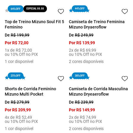
ESPECIAL 08.08
44%
OFF
64%
OFF
Top de Treino Mizuno Soul Fit 5
Camiseta de Treino Feminina
Feminino
Mizuno Dryaeroflow
De
R$
199
,
99
De
R$
249
,
99
Por
R$
72
,
00
Por
R$
139
,
99
1
x de
R$
72
,
00
2
x de
R$
69
,
99
ou 10% Off no PIX
ou 10% Off no PIX
1
cor disponível
2
cores disponíveis
25%
OFF
38%
OFF
Shorts de Corrida Feminino
Camiseta de Corrida Masculina
Mizuno Multi Pocket
Mizuno Dryeaeroflow
De
R$
279
,
99
De
R$
239
,
99
Por
R$
209
,
99
Por
R$
149
,
99
4
x de
R$
52
,
49
2
x de
R$
74
,
99
ou 10% Off no PIX
ou 10% Off no PIX
1
cor disponível
2
cores disponíveis