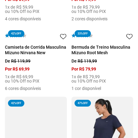
1
x de
R$
59
,
99
1
x de
R$
79
,
99
ou 10% Off no PIX
ou 10% Off no PIX
4
cores disponíveis
2
cores disponíveis
42%
OFF
33%
OFF
Camiseta de Corrida Masculina
Bermuda de Treino Masculina
Mizuno Nirvana New
Mizuno Root Mesh
De
R$
119
,
99
De
R$
119
,
99
Por
R$
69
,
99
Por
R$
79
,
99
1
x de
R$
69
,
99
1
x de
R$
79
,
99
ou 10% Off no PIX
ou 10% Off no PIX
6
cores disponíveis
1
cor disponível
42%
OFF
47%
OFF