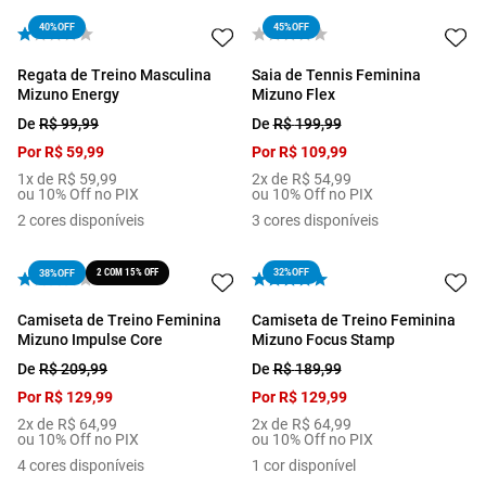
40%
OFF
45%
OFF
Regata de Treino Masculina
Saia de Tennis Feminina
Mizuno Energy
Mizuno Flex
De
R$
99
,
99
De
R$
199
,
99
Por
R$
59
,
99
Por
R$
109
,
99
1
x de
R$
59
,
99
2
x de
R$
54
,
99
ou 10% Off no PIX
ou 10% Off no PIX
2
cores disponíveis
3
cores disponíveis
2 COM 15% OFF
32%
OFF
38%
OFF
Camiseta de Treino Feminina
Camiseta de Treino Feminina
Mizuno Impulse Core
Mizuno Focus Stamp
De
R$
209
,
99
De
R$
189
,
99
Por
R$
129
,
99
Por
R$
129
,
99
2
x de
R$
64
,
99
2
x de
R$
64
,
99
ou 10% Off no PIX
ou 10% Off no PIX
4
cores disponíveis
1
cor disponível