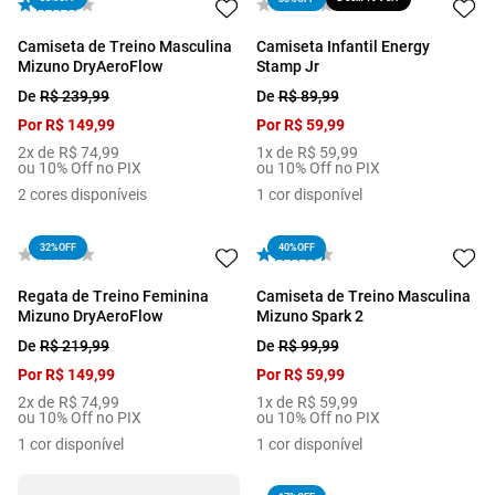
Camiseta de Treino Masculina
Camiseta Infantil Energy
Mizuno DryAeroFlow
Stamp Jr
De
R$
239
,
99
De
R$
89
,
99
Por
R$
149
,
99
Por
R$
59
,
99
2
x de
R$
74
,
99
1
x de
R$
59
,
99
ou 10% Off no PIX
ou 10% Off no PIX
2
cores disponíveis
1
cor disponível
32%
OFF
40%
OFF
Regata de Treino Feminina
Camiseta de Treino Masculina
Mizuno DryAeroFlow
Mizuno Spark 2
De
R$
219
,
99
De
R$
99
,
99
Por
R$
149
,
99
Por
R$
59
,
99
2
x de
R$
74
,
99
1
x de
R$
59
,
99
ou 10% Off no PIX
ou 10% Off no PIX
1
cor disponível
1
cor disponível