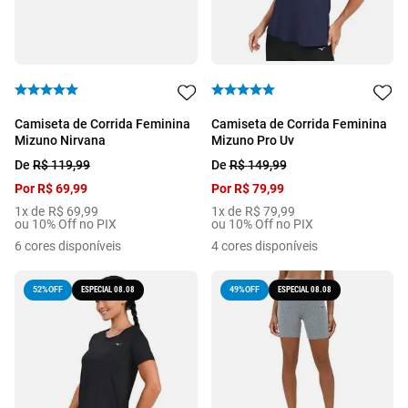
Camiseta de Corrida Feminina
Camiseta de Corrida Feminina
Mizuno Nirvana
Mizuno Pro Uv
De
R$
119
,
99
De
R$
149
,
99
Por
R$
69
,
99
Por
R$
79
,
99
1
x de
R$
69
,
99
1
x de
R$
79
,
99
ou 10% Off no PIX
ou 10% Off no PIX
6
cores disponíveis
4
cores disponíveis
ESPECIAL 08.08
ESPECIAL 08.08
52%
OFF
49%
OFF