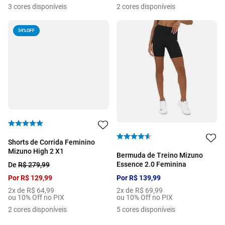
3
cores disponíveis
2
cores disponíveis
54%
OFF
Shorts de Corrida Feminino
Mizuno High 2 X1
Bermuda de Treino Mizuno
Essence 2.0 Feminina
De
R$
279
,
99
Por
R$
129
,
99
Por
R$
139
,
99
2
x de
R$
64
,
99
2
x de
R$
69
,
99
ou 10% Off no PIX
ou 10% Off no PIX
2
cores disponíveis
5
cores disponíveis