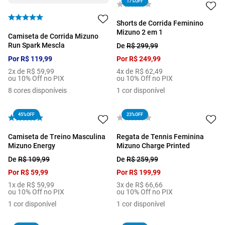
17%
OFF
Shorts de Corrida Feminino
Mizuno 2 em 1
Camiseta de Corrida Mizuno
Run Spark Mescla
De
R$
299
,
99
Por
R$
119
,
99
Por
R$
249
,
99
2
x de
R$
59
,
99
4
x de
R$
62
,
49
ou 10% Off no PIX
ou 10% Off no PIX
8
cores disponíveis
1
cor disponível
45%
OFF
23%
OFF
Camiseta de Treino Masculina
Regata de Tennis Feminina
Mizuno Energy
Mizuno Charge Printed
De
R$
109
,
99
De
R$
259
,
99
Por
R$
59
,
99
Por
R$
199
,
99
1
x de
R$
59
,
99
3
x de
R$
66
,
66
ou 10% Off no PIX
ou 10% Off no PIX
1
cor disponível
1
cor disponível