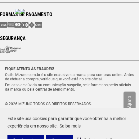
FORMAS DE PAGAMENTO
SEGURANÇA
FIQUE ATENTO ÀS FRAUDES!
O site Mizuno.com.br é o site exclusivo da marca para compras online. Antes
de efetuar a compra, verifique que você está no site oficial.
Em caso de dúvida ou comunicação suspeita, se informe nos perfis oficiais
da marca ou pela central de atendimento.
Ajuda
© 2026 MIZUNO TODOS OS DIREITOS RESERVADOS.
Vulcabras – SP Comércio de Artigos Esportivos Ltda. – CNPJ
18.565.468/0012-41
Este site usa cookies para garantir que você obtenha a melhor
Estrada Municipal Luiz Lopes Neto, n.º 21 – Tenentes – CEP. 37.640-000 –
Extrema/MG
experiência em nosso site.
Saiba mais