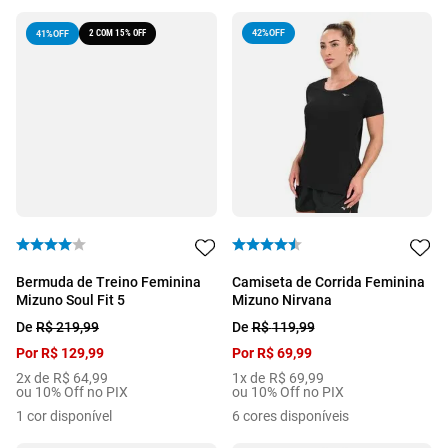
2 COM 15% OFF
42%
OFF
41%
OFF
Bermuda de Treino Feminina
Camiseta de Corrida Feminina
Mizuno Soul Fit 5
Mizuno Nirvana
De
R$
219
,
99
De
R$
119
,
99
Por
R$
129
,
99
Por
R$
69
,
99
2
x de
R$
64
,
99
1
x de
R$
69
,
99
ou 10% Off no PIX
ou 10% Off no PIX
1
cor disponível
6
cores disponíveis