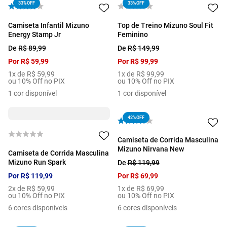
33%
OFF
33%
OFF
Camiseta Infantil Mizuno
Top de Treino Mizuno Soul Fit
Energy Stamp Jr
Feminino
De
R$
89
,
99
De
R$
149
,
99
Por
R$
59
,
99
Por
R$
99
,
99
1
x de
R$
59
,
99
1
x de
R$
99
,
99
ou 10% Off no PIX
ou 10% Off no PIX
1
cor disponível
1
cor disponível
42%
OFF
Camiseta de Corrida Masculina
Mizuno Nirvana New
Camiseta de Corrida Masculina
Mizuno Run Spark
De
R$
119
,
99
Por
R$
119
,
99
Por
R$
69
,
99
2
x de
R$
59
,
99
1
x de
R$
69
,
99
ou 10% Off no PIX
ou 10% Off no PIX
6
cores disponíveis
6
cores disponíveis