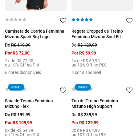
Camiseta de Corrida Feminina
Regata Cropped de Treino
Mizuno Spark Big Logo
Feminina Mizuno Soul Fit
De
R$
119
,
99
De
R$
129
,
99
Por
R$
72
,
00
Por
R$
59
,
99
1
x de
R$
72
,
00
1
x de
R$
59
,
99
ou 10% Off no PIX
ou 10% Off no PIX
6
cores disponíveis
1
cor disponível
45%
OFF
55%
OFF
Saia de Tennis Feminina
Top de Treino Feminino
Mizuno Flex
Mizuno High Support
De
R$
199
,
99
De
R$
289
,
99
Por
R$
109
,
99
Por
R$
129
,
99
2
x de
R$
54
,
99
2
x de
R$
64
,
99
ou 10% Off no PIX
ou 10% Off no PIX