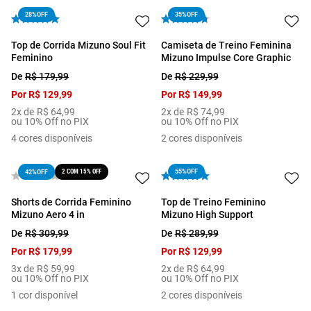
28%
OFF
35%
OFF
Top de Corrida Mizuno Soul Fit
Camiseta de Treino Feminina
Feminino
Mizuno Impulse Core Graphic
De
R$
179
,
99
De
R$
229
,
99
Por
R$
129
,
99
Por
R$
149
,
99
2
x de
R$
64
,
99
2
x de
R$
74
,
99
ou 10% Off no PIX
ou 10% Off no PIX
4
cores disponíveis
2
cores disponíveis
2 COM 15% OFF
55%
OFF
42%
OFF
Shorts de Corrida Feminino
Top de Treino Feminino
Mizuno Aero 4 in
Mizuno High Support
De
R$
309
,
99
De
R$
289
,
99
Por
R$
179
,
99
Por
R$
129
,
99
3
x de
R$
59
,
99
2
x de
R$
64
,
99
ou 10% Off no PIX
ou 10% Off no PIX
1
cor disponível
2
cores disponíveis