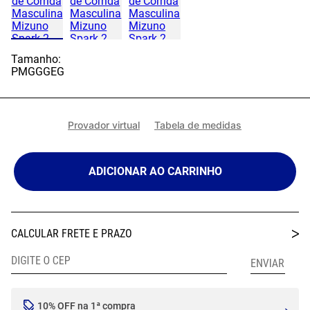
Tamanho:
P
M
G
GG
EG
Provador virtual
Tabela de medidas
ADICIONAR AO CARRINHO
10% OFF na 1ª compra