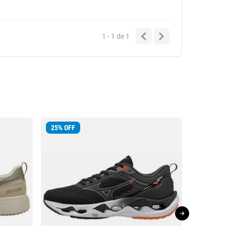
1 - 1
de
1
25
%
OFF
23
%
OFF