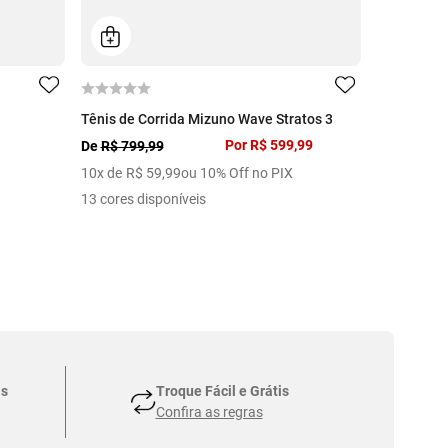
Tênis de Corrida Mizuno Wave Stratos 3
Tênis de C
Por
R$ 599,99
De
R$ 799,99
De
R$ 1.29
10
x de
R$
59
,
99
ou 10% Off no PIX
10
x de
R$
13 cores disponíveis
9 cores dis
as
Troque Fácil e Grátis
Confira as regras