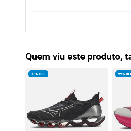
Quem viu este produto, 
28
%
OFF
55
%
OF