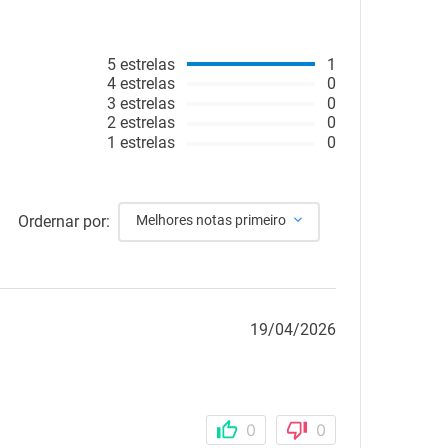
5
estrelas
1
4
estrelas
0
3
estrelas
0
2
estrelas
0
1
estrelas
0
Ordernar por:
Melhores notas primeiro
19/04/2026
0
0