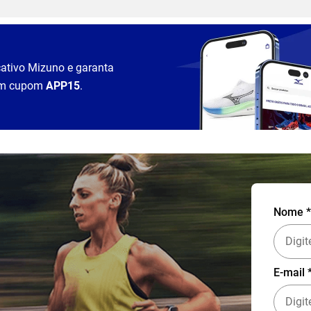
cativo Mizuno e garanta
m cupom
APP15
.
Nome *
E-mail 