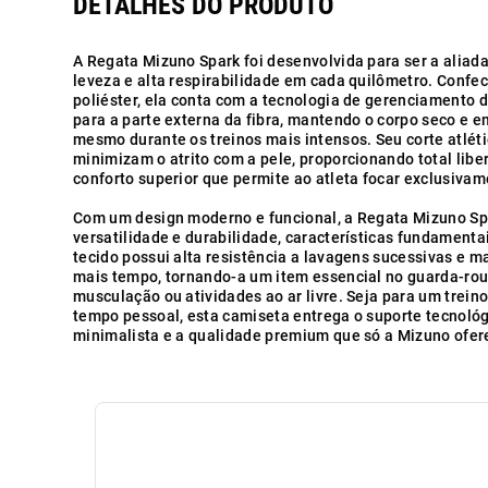
A Regata Mizuno Spark foi desenvolvida para ser a aliada
leveza e alta respirabilidade em cada quilômetro. Confe
poliéster, ela conta com a tecnologia de gerenciamento 
para a parte externa da fibra, mantendo o corpo seco e
mesmo durante os treinos mais intensos. Seu corte atlét
minimizam o atrito com a pele, proporcionando total li
conforto superior que permite ao atleta focar exclusiva
Com um design moderno e funcional, a Regata Mizuno Sp
versatilidade e durabilidade, características fundament
tecido possui alta resistência a lavagens sucessivas e m
mais tempo, tornando-a um item essencial no guarda-rou
musculação ou atividades ao ar livre. Seja para um trein
tempo pessoal, esta camiseta entrega o suporte tecnológ
minimalista e a qualidade premium que só a Mizuno ofere