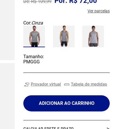
R$
72
,
00
R$
109
,
99
Ver parcelas
Cor:
Cinza
Tamanho:
P
M
G
GG
Provador virtual
Tabela de medidas
ADICIONAR AO CARRINHO