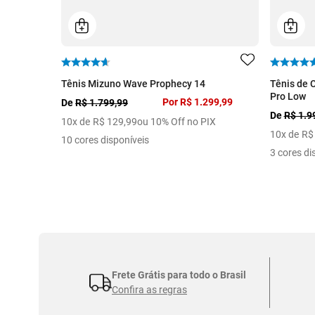
Tênis Mizuno Wave Prophecy 14
Tênis de 
Pro Low
Por
R$ 1.299,99
De
R$ 1.799,99
De
R$ 1.9
10
x de
R$
129
,
99
ou 10% Off no PIX
10
x de
R$
10 cores disponíveis
3 cores di
Frete Grátis para todo o Brasil
Confira as regras