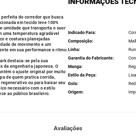
INFORMAÇÕES TÉC
 perfeita do corredor que busca
ccionada em tecido leve 100%
de umidade que transporta o suor
Indicado Para
Cor
 em uma temperatura agradável
ico e costuras planejadas
Composição
Mal
berdade de movimento e um
Linha
Run
mente em sua performance e ritmo.
Garantia do Fabricante
Con
ark destaca-se pela sua
ais da engenharia japonesa. O
Manga
Reg
antém o ajuste original por muito
Estilo da Peça
Lis
pa de quem pratica corrida,
o regenerativo ou para baixar seu
Gola
Red
ico necessário com o estilo
Origem
Imp
ce ao público brasileiro.
Avaliações