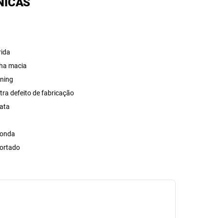
NICAS
rida
ha macia
ning
tra defeito de fabricação
ata
a
onda
ortado