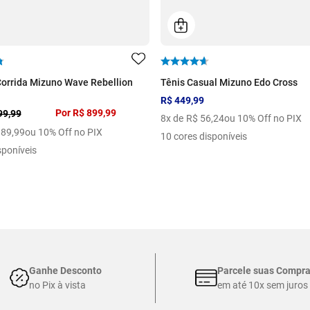
Corrida Mizuno Wave Rebellion
Tênis Casual Mizuno Edo Cross
R$ 449,99
Por
R$ 899,99
99,99
8
x de
R$
56
,
24
ou 10% Off no PIX
89
,
99
ou 10% Off no PIX
10 cores disponíveis
sponíveis
Ganhe Desconto
Parcele suas Compr
no Pix à vista
em até 10x sem juros