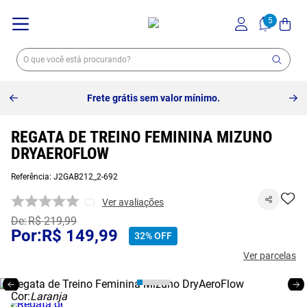
Frete grátis sem valor mínimo.
REGATA DE TREINO FEMININA MIZUNO
DRYAEROFLOW
Referência
:
J2GAB212_2-692
Ver avaliações
R$
219
,
99
R$
149
,
99
32%
OFF
Ver parcelas
Cor:
Laranja