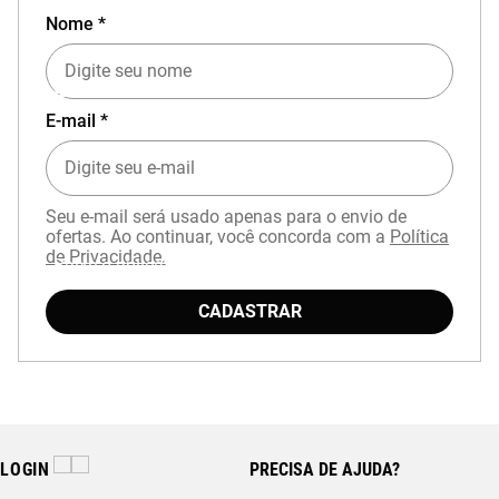
Nome *
EXPERIÊNCIA MIZUNO NO APP
E-mail *
Seu e-mail será usado apenas para o envio de
ofertas. Ao continuar, você concorda com a
Política
de Privacidade.
Baixe o aplicativo Mizuno e garanta
15% OFF
com cupom
APP15
.
CADASTRAR
LOGIN
PRECISA DE AJUDA?