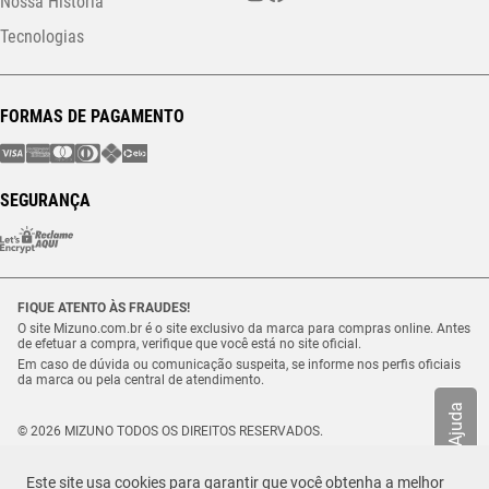
Nossa História
Tecnologias
FORMAS DE PAGAMENTO
SEGURANÇA
FIQUE ATENTO ÀS FRAUDES!
O site Mizuno.com.br é o site exclusivo da marca para compras online. Antes
de efetuar a compra, verifique que você está no site oficial.
Em caso de dúvida ou comunicação suspeita, se informe nos perfis oficiais
da marca ou pela central de atendimento.
Ajuda
© 2026 MIZUNO TODOS OS DIREITOS RESERVADOS.
Vulcabras – SP Comércio de Artigos Esportivos Ltda. – CNPJ
18.565.468/0012-41
Este site usa cookies para garantir que você obtenha a melhor
Estrada Municipal Luiz Lopes Neto, n.º 21 – Tenentes – CEP. 37.640-000 –