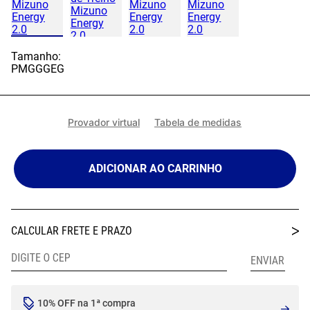
Tamanho:
P
M
G
GG
EG
Provador virtual
Tabela de medidas
ADICIONAR AO CARRINHO
10% OFF na 1ª compra