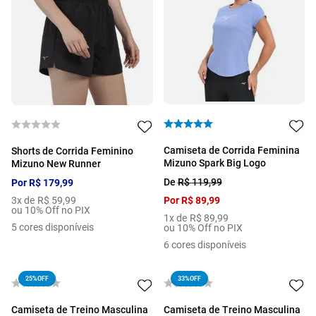
Camiseta de Corrida Feminina
Shorts de Corrida Feminino
Mizuno Spark Big Logo
Mizuno New Runner
De
R$
119
,
99
Por
R$
179
,
99
3
x de
R$
59
,
99
Por
R$
89
,
99
ou 10% Off no PIX
1
x de
R$
89
,
99
5
cores disponíveis
ou 10% Off no PIX
6
cores disponíveis
25%
OFF
33%
OFF
Camiseta de Treino Masculina
Camiseta de Treino Masculina