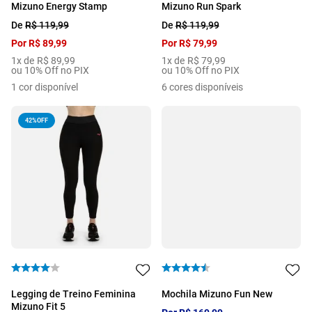
Mizuno Energy Stamp
Mizuno Run Spark
De
R$
119
,
99
De
R$
119
,
99
Por
R$
89
,
99
Por
R$
79
,
99
1
x de
R$
89
,
99
1
x de
R$
79
,
99
ou 10% Off no PIX
ou 10% Off no PIX
1
cor disponível
6
cores disponíveis
42%
OFF
Legging de Treino Feminina
Mochila Mizuno Fun New
Mizuno Fit 5