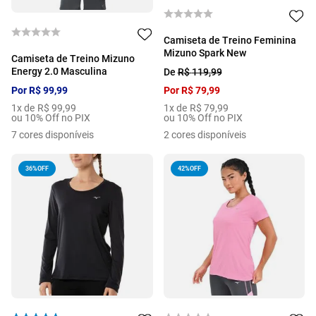
Camiseta de Treino Feminina
Mizuno Spark New
Camiseta de Treino Mizuno
Energy 2.0 Masculina
De
R$
119
,
99
Por
R$
99
,
99
Por
R$
79
,
99
1
x de
R$
99
,
99
1
x de
R$
79
,
99
ou 10% Off no PIX
ou 10% Off no PIX
7
cores disponíveis
2
cores disponíveis
36%
OFF
42%
OFF