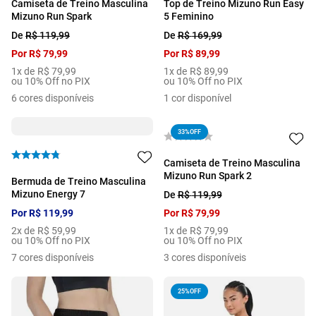
Camiseta de Treino Masculina
Top de Treino Mizuno Run Easy
Mizuno Run Spark
5 Feminino
De
R$
119
,
99
De
R$
169
,
99
Por
R$
79
,
99
Por
R$
89
,
99
1
x de
R$
79
,
99
1
x de
R$
89
,
99
ou 10% Off no PIX
ou 10% Off no PIX
6
cores disponíveis
1
cor disponível
33%
OFF
Camiseta de Treino Masculina
Mizuno Run Spark 2
Bermuda de Treino Masculina
Mizuno Energy 7
De
R$
119
,
99
Por
R$
119
,
99
Por
R$
79
,
99
2
x de
R$
59
,
99
1
x de
R$
79
,
99
ou 10% Off no PIX
ou 10% Off no PIX
7
cores disponíveis
3
cores disponíveis
25%
OFF