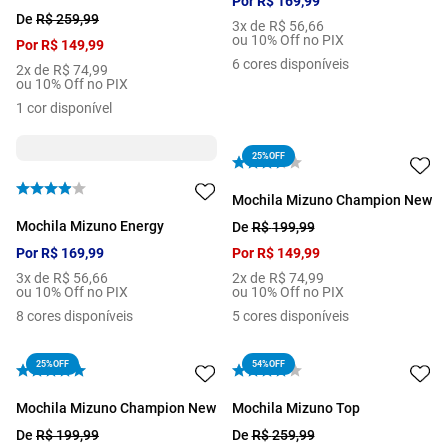
Por
R$
169
,
99
De
R$
259
,
99
3
x de
R$
56
,
66
ou 10% Off no PIX
Por
R$
149
,
99
6
cores disponíveis
2
x de
R$
74
,
99
ou 10% Off no PIX
1
cor disponível
25%
OFF
Mochila Mizuno Champion New
Mochila Mizuno Energy
De
R$
199
,
99
Por
R$
169
,
99
Por
R$
149
,
99
3
x de
R$
56
,
66
2
x de
R$
74
,
99
ou 10% Off no PIX
ou 10% Off no PIX
8
cores disponíveis
5
cores disponíveis
25%
OFF
54%
OFF
Mochila Mizuno Champion New
Mochila Mizuno Top
De
R$
199
,
99
De
R$
259
,
99