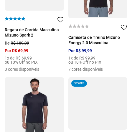
Regata de Corrida Masculina
Mizuno Spark 2
Camiseta de Treino Mizuno
Energy 2.0 Masculina
De
R$
109
,
99
Por
R$
69
,
99
Por
R$
99
,
99
1
x de
R$
69
,
99
1
x de
R$
99
,
99
ou 10% Off no PIX
ou 10% Off no PIX
3
cores disponíveis
7
cores disponíveis
33%
OFF