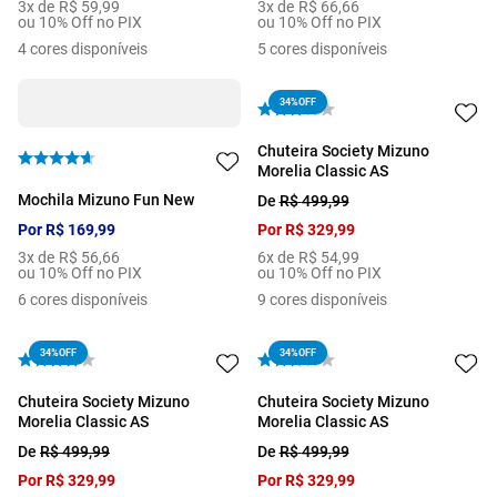
3
x de
R$
59
,
99
3
x de
R$
66
,
66
ou 10% Off no PIX
ou 10% Off no PIX
4
cores disponíveis
5
cores disponíveis
34%
OFF
Chuteira Society Mizuno
Morelia Classic AS
Mochila Mizuno Fun New
De
R$
499
,
99
Por
R$
169
,
99
Por
R$
329
,
99
3
x de
R$
56
,
66
6
x de
R$
54
,
99
ou 10% Off no PIX
ou 10% Off no PIX
6
cores disponíveis
9
cores disponíveis
34%
OFF
34%
OFF
Chuteira Society Mizuno
Chuteira Society Mizuno
Morelia Classic AS
Morelia Classic AS
De
R$
499
,
99
De
R$
499
,
99
Por
R$
329
,
99
Por
R$
329
,
99