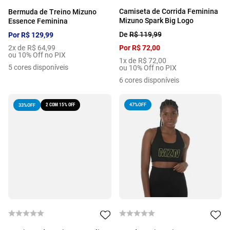
Camiseta de Corrida Feminina
Bermuda de Treino Mizuno
Mizuno Spark Big Logo
Essence Feminina
De
R$
119
,
99
Por
R$
129
,
99
2
x de
R$
64
,
99
Por
R$
72
,
00
ou 10% Off no PIX
1
x de
R$
72
,
00
5
cores disponíveis
ou 10% Off no PIX
6
cores disponíveis
2 COM 15% OFF
47%
OFF
33%
OFF