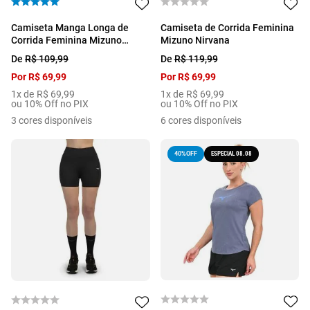
Camiseta Manga Longa de
Camiseta de Corrida Feminina
Corrida Feminina Mizuno
Mizuno Nirvana
Nirvana
De
R$
109
,
99
De
R$
119
,
99
Por
R$
69
,
99
Por
R$
69
,
99
1
x de
R$
69
,
99
1
x de
R$
69
,
99
ou 10% Off no PIX
ou 10% Off no PIX
3
cores disponíveis
6
cores disponíveis
ESPECIAL 08.08
40%
OFF