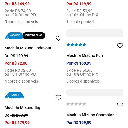
Por
R$
149
,
99
Por
R$
119
,
99
2
x de
R$
74
,
99
2
x de
R$
59
,
99
ou 10% Off no PIX
ou 10% Off no PIX
5
cores disponíveis
1
cor disponível
ESPECIAL 08.08
64%
OFF
Mochila Mizuno Endevour
Mochila Mizuno Fun
De
R$
199
,
99
Por
R$
72
,
00
Por
R$
169
,
99
1
x de
R$
72
,
00
3
x de
R$
56
,
66
ou 10% Off no PIX
ou 10% Off no PIX
4
cores disponíveis
6
cores disponíveis
40%
OFF
Mochila Mizuno Big
Mochila Mizuno Champion
De
R$
299
,
99
Por
R$
179
,
99
Por
R$
199
,
99