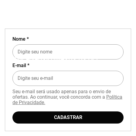
Nome *
EXPERIÊNCIA MIZUNO NO APP
E-mail *
Seu e-mail será usado apenas para o envio de
ofertas. Ao continuar, você concorda com a
Política
de Privacidade.
Baixe o aplicativo Mizuno e garanta
15% OFF
com cupom
APP15
.
CADASTRAR