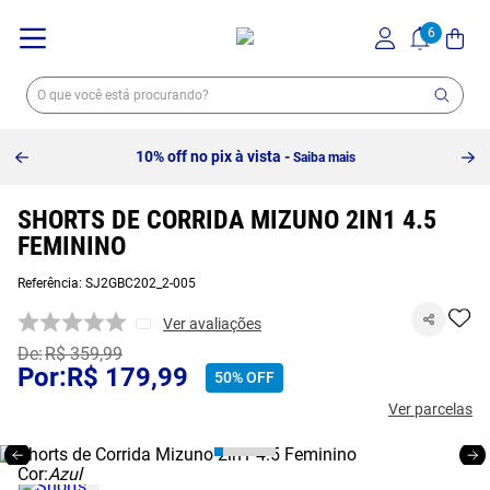
10% off no pix à vista -
Saiba mais
SHORTS DE CORRIDA MIZUNO 2IN1 4.5
FEMININO
Referência
:
SJ2GBC202_2-005
Ver avaliações
R$
359
,
99
R$
179
,
99
50%
OFF
Ver parcelas
Cor:
Azul