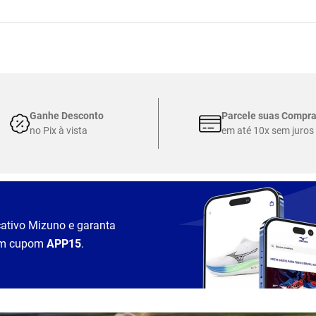
Ganhe Desconto
Parcele suas Compr
no Pix à vista
em até 10x sem juros
cativo Mizuno e garanta
m cupom
APP15
.