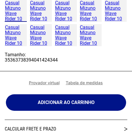
Tamanho:
35
36
37
38
39
40
41
42
43
44
Provador virtual
Tabela de medidas
ADICIONAR AO CARRINHO