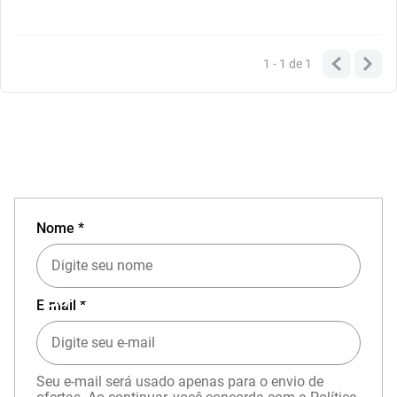
1 - 1
de
1
Nome *
EXPERIÊNCIA MIZUNO NO APP
E-mail *
Seu e-mail será usado apenas para o envio de