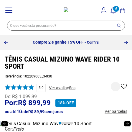
Compre 2 e ganhe 15% OFF
- Confira!
TÊNIS CASUAL MIZUNO WAVE RIDER 10
SPORT
Referência
:
102209003_3-030
Ver avaliações
5.0
R$
1
.
099
,
99
R$
899
,
99
18%
OFF
10
Ver parcelas
ou até
x de
R$
89
,
99
sem juros
Cor:
Preto