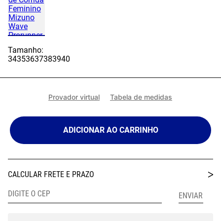
Tamanho:
34
35
36
37
38
39
40
Provador virtual
Tabela de medidas
ADICIONAR AO CARRINHO