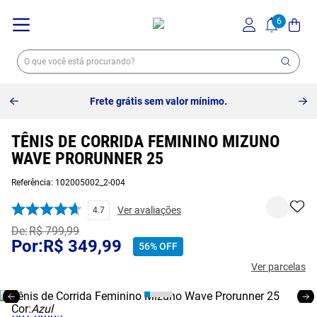
Frete grátis sem valor mínimo.
TÊNIS DE CORRIDA FEMININO MIZUNO
WAVE PRORUNNER 25
Referência
:
102005002_2-004
Ver avaliações
4.7
R$
799
,
99
R$
349
,
99
56%
OFF
Ver parcelas
Cor:
Azul