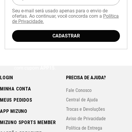
Seu e-mail será usado apenas para o envio de
ofertas. Ao continuar, você concorda com a
Política
de Privacidade.
CADASTRAR
Baixe o aplicativo Mizuno e garanta
15% OFF
com cupom
APP15
.
LOGIN
PRECISA DE AJUDA?
MINHA CONTA
Fale Conosco
Central de Ajuda
MEUS PEDIDOS
Trocas e Devoluções
APP MIZUNO
Aviso de Privacidade
MIZUNO SPORTS MEMBER
Política de Entrega